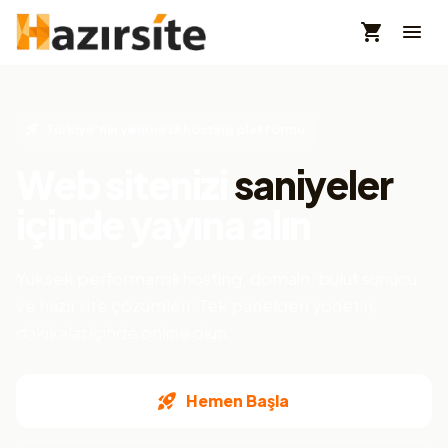
Türkiye'nin yeni nesil hosting platformu
Web sitenizi
saniyeler
içinde yayına alın
Yüksek performanslı hosting, domain, bulut sunucu
ve hazır site çözümleri. Tek panelden yönetin,
dakikalar içinde online olun.
Hemen Başla