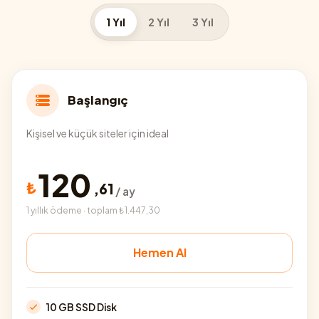
1 Yıl
2 Yıl
3 Yıl
Başlangıç
Kişisel ve küçük siteler için ideal
120
₺
,
61
/ ay
1 yıllık ödeme · toplam ₺1.447,30
Hemen Al
10 GB SSD Disk