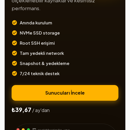
ölçeklenebilir kaynaklar ve kesintisiz
performans.
Anında kurulum
NVMe SSD storage
Root SSH erişimi
Tam yedekli network
Snapshot & yedekleme
7/24 teknik destek
Sunucuları İncele
₺39,67
/ ay'dan
root@hazirsite-vps