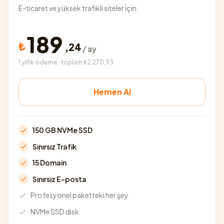
E-ticaret ve yüksek trafikli siteler için
189
₺
,
24
/ ay
1 yıllık ödeme · toplam ₺2.270,93
Hemen Al
150 GB NVMe SSD
Sınırsız Trafik
15 Domain
Sınırsız E-posta
Profesyonel paketteki her şey
NVMe SSD disk