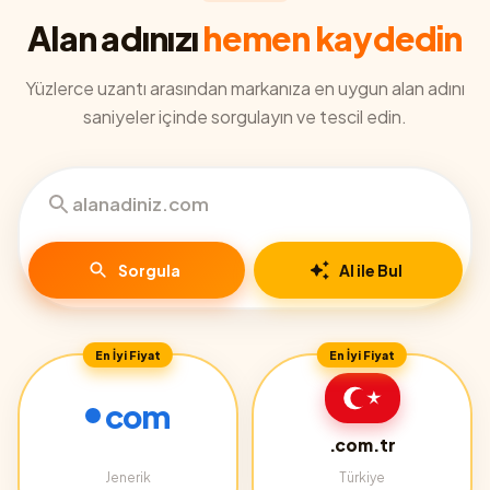
Alan adınızı
hemen kaydedin
Yüzlerce uzantı arasından markanıza en uygun alan adını
saniyeler içinde sorgulayın ve tescil edin.
Sorgula
AI ile Bul
En İyi Fiyat
En İyi Fiyat
com
.com.tr
Jenerik
Türkiye