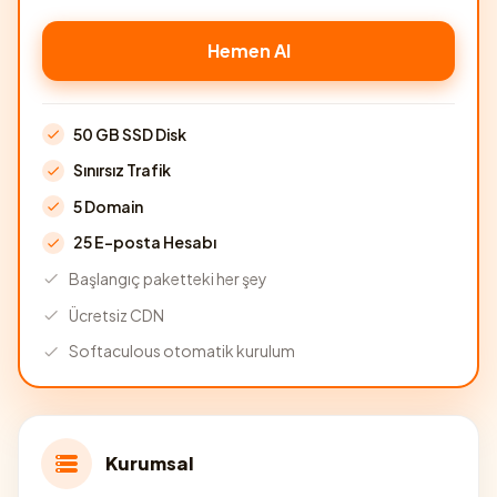
Hemen Al
50 GB SSD Disk
Sınırsız Trafik
5 Domain
25 E-posta Hesabı
Başlangıç paketteki her şey
Ücretsiz CDN
Softaculous otomatik kurulum
Kurumsal