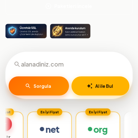
Paketleri İncele
Sorgula
AI ile Bul
En İyi Fiyat
En İyi Fiyat
net
org
.org.tr