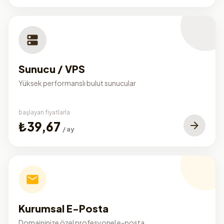
Sunucu / VPS
Yüksek performanslı bulut sunucular
başlayan fiyatlarla
₺39,67
/ ay
Kurumsal E-Posta
Domaininize özel profesyonel e-posta