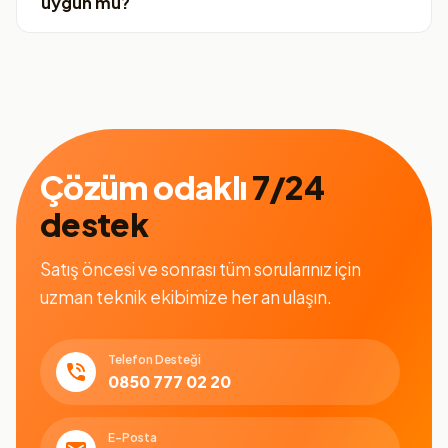
uygun mu?
Çözüm odaklı
7/24
destek
Satış öncesi ve sonrası tüm sorularınız için
uzman teknik ekibimize her an ulaşın.
Telefon Desteği
0850 777 02 20
E-Posta