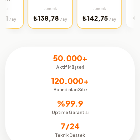
Türkiye
Jenerik
Jenerik
₺32,02
₺138,78
₺142,75
/ ay
/ ay
50.000+
Aktif Müşteri
120.000+
Barındırılan Site
%99.9
Uptime Garantisi
7/24
Teknik Destek