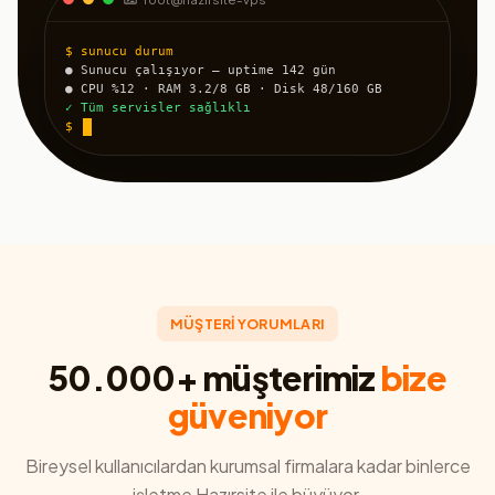
$ sunucu durum
● Sunucu çalışıyor — uptime 142 gün
● CPU %12 · RAM 3.2/8 GB · Disk 48/160 GB
✓ Tüm servisler sağlıklı
$
MÜŞTERİ YORUMLARI
50.000+ müşterimiz
bize
güveniyor
Bireysel kullanıcılardan kurumsal firmalara kadar binlerce
işletme Hazırsite ile büyüyor.