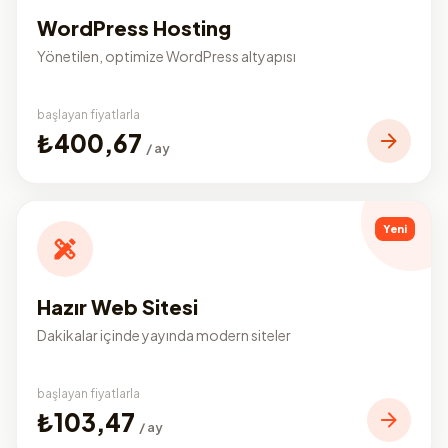
WordPress Hosting
Yönetilen, optimize WordPress altyapısı
başlayan fiyatlarla
₺400,67
/ ay
Yeni
Hazır Web Sitesi
Dakikalar içinde yayında modern siteler
başlayan fiyatlarla
₺103,47
/ ay