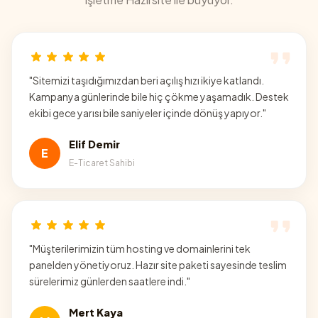
"
Sitemizi taşıdığımızdan beri açılış hızı ikiye katlandı.
Kampanya günlerinde bile hiç çökme yaşamadık. Destek
ekibi gece yarısı bile saniyeler içinde dönüş yapıyor.
"
Elif Demir
E
E-Ticaret Sahibi
"
Müşterilerimizin tüm hosting ve domainlerini tek
panelden yönetiyoruz. Hazır site paketi sayesinde teslim
sürelerimiz günlerden saatlere indi.
"
Mert Kaya