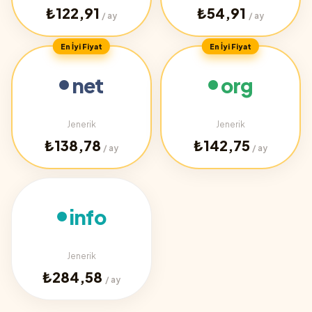
₺122,91
₺54,91
/ ay
/ ay
En İyi Fiyat
En İyi Fiyat
net
org
Jenerik
Jenerik
₺138,78
₺142,75
/ ay
/ ay
info
Jenerik
₺284,58
/ ay