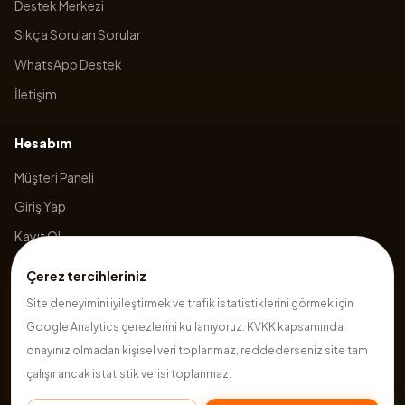
Destek Merkezi
Sıkça Sorulan Sorular
WhatsApp Destek
İletişim
Hesabım
Müşteri Paneli
Giriş Yap
Kayıt Ol
Sepetim
Çerez tercihleriniz
Site deneyimini iyileştirmek ve trafik istatistiklerini görmek için
Google Analytics çerezlerini kullanıyoruz. KVKK kapsamında
©
2026
Hazırsite
. Tüm hakları saklıdır.
onayınız olmadan kişisel veri toplanmaz, reddederseniz site tam
çalışır ancak istatistik verisi toplanmaz.