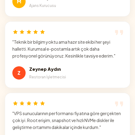
M
Ajans Kurucusu
"
Teknik bir bilgim yoktu ama hazır site ekibi her şeyi
halletti. Kurumsal e-postamla artık çok daha
profesyonel görünüyoruz. Kesinlikle tavsiye ederim.
"
Zeynep Aydın
Z
Restoran İşletmecisi
"
VPS sunucularının performansı fiyatına göre gerçekten
çok iyi. Root erişim, snapshot ve hızlı NVMe diskler ile
geliştirme ortamımı dakikalar içinde kurdum.
"