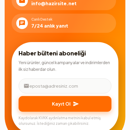
info@hazirsite.net
Canlı Destek
7/24 anlık yanıt
Haber bülteni aboneliği
Yeni ürünler, güncel kampanyalar ve indirimlerden
ilk siz haberdar olun.
Kayıt Ol
Kaydolarak KVKK aydınlatma metnini kabul etmiş
olursunuz. İstediğiniz zaman çıkabilirsiniz.