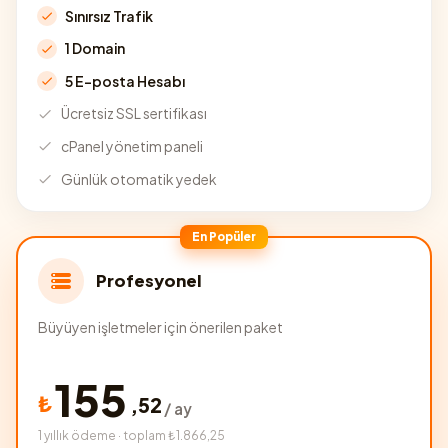
Sınırsız Trafik
1 Domain
5 E-posta Hesabı
Ücretsiz SSL sertifikası
cPanel yönetim paneli
Günlük otomatik yedek
En Popüler
Profesyonel
Büyüyen işletmeler için önerilen paket
155
₺
,
52
/ ay
1 yıllık ödeme · toplam ₺1.866,25