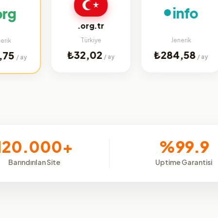
info
.org.tr
Türkiye
Jenerik
₺32,02
₺284,58
/ ay
/ ay
y
120.000+
%99.9
Barındırılan Site
Uptime Garantisi