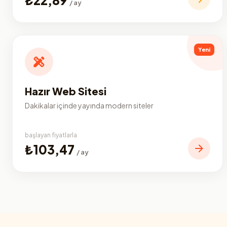
/ ay
Yeni
Hazır Web Sitesi
Dakikalar içinde yayında modern siteler
başlayan fiyatlarla
₺103,47
/ ay