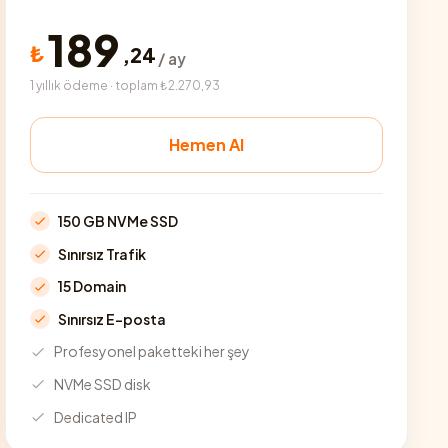
189
₺
,
24
/ ay
1 yıllık ödeme · toplam ₺2.270,93
Hemen Al
150 GB NVMe SSD
Sınırsız Trafik
15 Domain
Sınırsız E-posta
Profesyonel paketteki her şey
NVMe SSD disk
Dedicated IP