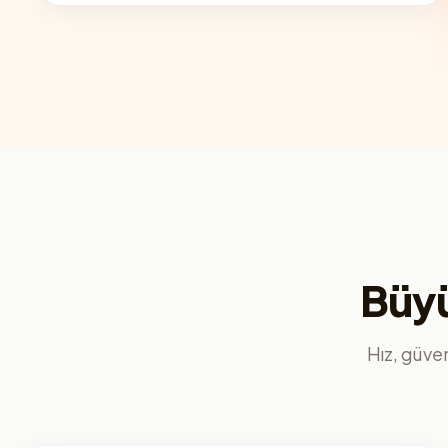
Büyü
Hız, güvenl