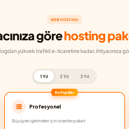
WEB HOSTING
acınıza göre
hosting pak
blogdan yüksek trafikli e-ticaretine kadar, ihtiyacınıza gö
1 Yıl
2 Yıl
3 Yıl
En Popüler
Profesyonel
Büyüyen işletmeler için önerilen paket