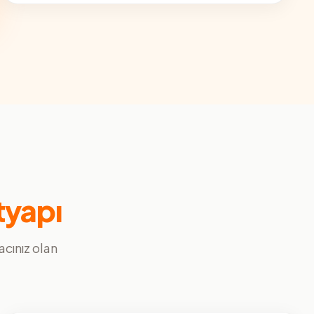
tyapı
yacınız olan