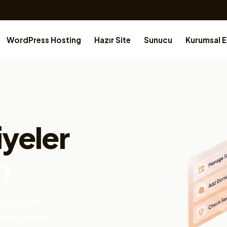
WordPress Hosting
Hazır Site
Sunucu
Kurumsal 
iyeler
n
u ve hazır
çinde online