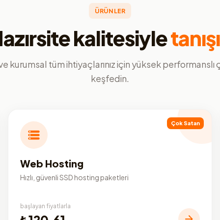
ÜRÜNLER
azırsite kalitesiyle
tanış
ve kurumsal tüm ihtiyaçlarınız için yüksek performanslı
keşfedin.
Çok Satan
Web Hosting
Hızlı, güvenli SSD hosting paketleri
başlayan fiyatlarla
₺120,61