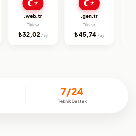
bi
.web.tr
.gen.tr
Türkiye
Türkiye
Jenerik
₺32,02
₺45,74
₺225,0
/ ay
/ ay
7/24
Teknik Destek