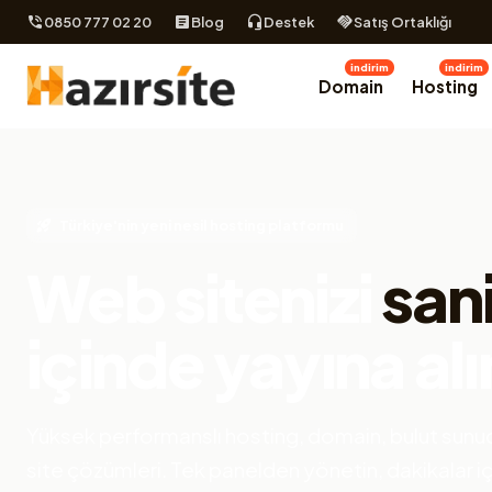
0850 777 02 20
Blog
Destek
Satış Ortaklığı
indirim
indirim
Domain
Hosting
Türkiye'nin yeni nesil hosting platformu
Web sitenizi
san
içinde yayına alı
Yüksek performanslı hosting, domain, bulut sunuc
site çözümleri. Tek panelden yönetin, dakikalar i