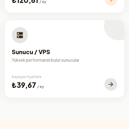
/ ay
Sunucu / VPS
Yüksek performanslı bulut sunucular
başlayan fiyatlarla
₺39,67
/ ay