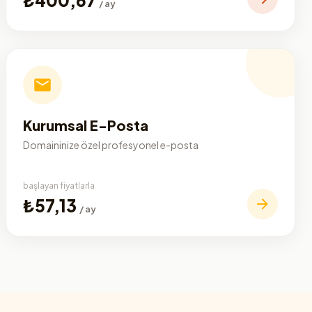
/ ay
Kurumsal E-Posta
Domaininize özel profesyonel e-posta
başlayan fiyatlarla
₺57,13
/ ay