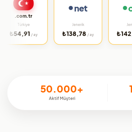
net
org
.com.tr
Türkiye
Jenerik
Jenerik
54,91
₺138,78
₺142,75
/ ay
/ ay
/ a
50.000+
Aktif Müşteri