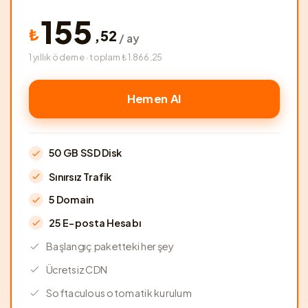
155
₺
,
52
/ ay
1 yıllık ödeme · toplam ₺1.866,25
Hemen Al
50 GB SSD Disk
Sınırsız Trafik
5 Domain
25 E-posta Hesabı
Başlangıç paketteki her şey
Ücretsiz CDN
Softaculous otomatik kurulum