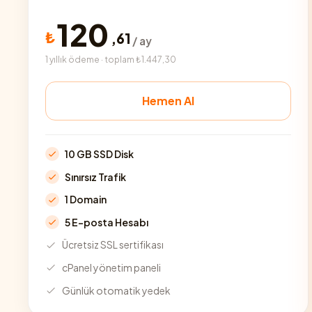
120
₺
,
61
/ ay
1 yıllık ödeme · toplam ₺1.447,30
Hemen Al
10 GB SSD Disk
Sınırsız Trafik
1 Domain
5 E-posta Hesabı
Ücretsiz SSL sertifikası
cPanel yönetim paneli
Günlük otomatik yedek