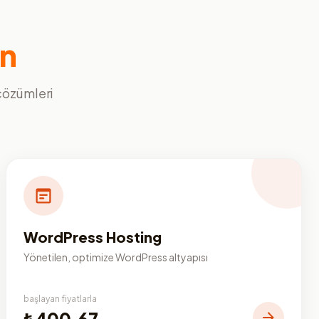
ın
 çözümleri
WordPress Hosting
Yönetilen, optimize WordPress altyapısı
başlayan fiyatlarla
₺400,67