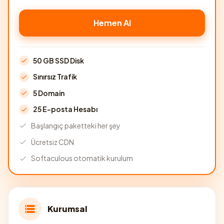
Hemen Al
50 GB SSD Disk
Sınırsız Trafik
5 Domain
25 E-posta Hesabı
Başlangıç paketteki her şey
Ücretsiz CDN
Softaculous otomatik kurulum
Kurumsal