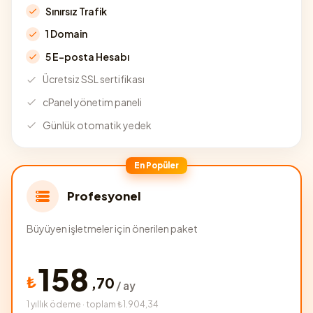
Sınırsız Trafik
1 Domain
5 E-posta Hesabı
Ücretsiz SSL sertifikası
cPanel yönetim paneli
Günlük otomatik yedek
En Popüler
Profesyonel
Büyüyen işletmeler için önerilen paket
158
₺
,
70
/ ay
1 yıllık ödeme · toplam ₺1.904,34