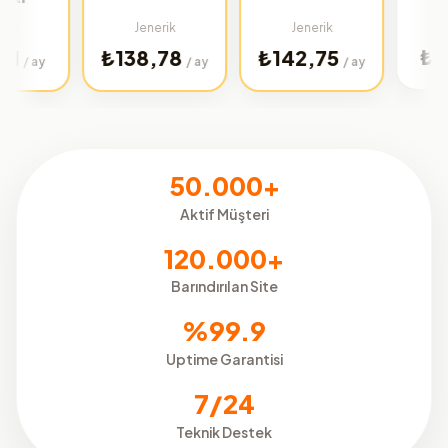
Türkiye
Jenerik
Jenerik
₺32,02
₺138,78
₺142,75
/ 
/ ay
/ ay
50.000+
Aktif Müşteri
120.000+
Barındırılan Site
%99.9
Uptime Garantisi
7/24
Teknik Destek