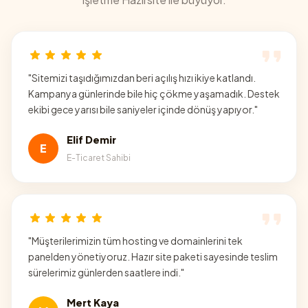
"
Sitemizi taşıdığımızdan beri açılış hızı ikiye katlandı.
Kampanya günlerinde bile hiç çökme yaşamadık. Destek
ekibi gece yarısı bile saniyeler içinde dönüş yapıyor.
"
Elif Demir
E
E-Ticaret Sahibi
"
Müşterilerimizin tüm hosting ve domainlerini tek
panelden yönetiyoruz. Hazır site paketi sayesinde teslim
sürelerimiz günlerden saatlere indi.
"
Mert Kaya