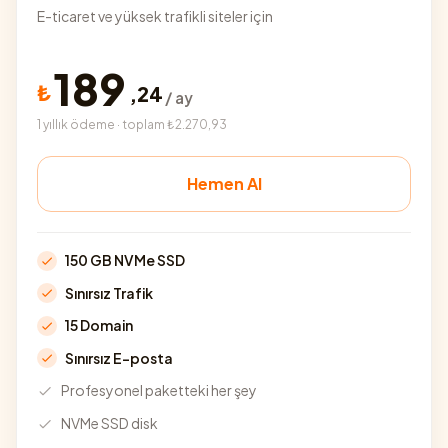
E-ticaret ve yüksek trafikli siteler için
189
₺
,
24
/ ay
1 yıllık ödeme · toplam ₺2.270,93
Hemen Al
150 GB NVMe SSD
Sınırsız Trafik
15 Domain
Sınırsız E-posta
Profesyonel paketteki her şey
NVMe SSD disk