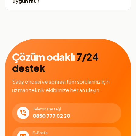
uygun mu?
Çözüm odaklı
7/24
destek
Satış öncesi ve sonrası tüm sorularınız için
uzman teknik ekibimize her an ulaşın.
Telefon Desteği
0850 777 02 20
E-Posta