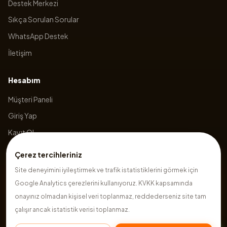
Destek Merkezi
Sıkça Sorulan Sorular
WhatsApp Destek
İletişim
Hesabım
Müşteri Paneli
Giriş Yap
Kayıt Ol
Sepetim
Çerez tercihleriniz
Site deneyimini iyileştirmek ve trafik istatistiklerini görmek için
Google Analytics çerezlerini kullanıyoruz. KVKK kapsamında
©
2026
Hazırsite
. Tüm hakları saklıdır.
onayınız olmadan kişisel veri toplanmaz, reddederseniz site tam
çalışır ancak istatistik verisi toplanmaz.