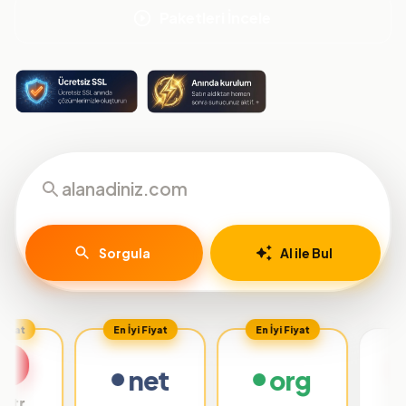
Paketleri İncele
Sorgula
AI ile Bul
En İyi Fiyat
En İyi Fiyat
net
org
.org.tr