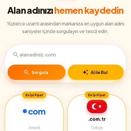
Alan adınızı
hemen kaydedin
Yüzlerce uzantı arasından markanıza en uygun alan adını
saniyeler içinde sorgulayın ve tescil edin.
Sorgula
AI ile Bul
En İyi Fiyat
En İyi Fiyat
com
.com.tr
Jenerik
Türkiye