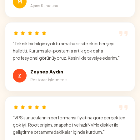
M
Ajans Kurucusu
"
Teknik bir bilgim yoktu ama hazır site ekibi her şeyi
halletti. Kurumsal e-postamla artık çok daha
profesyonel görünüyoruz. Kesinlikle tavsiye ederim.
"
Zeynep Aydın
Z
Restoran İşletmecisi
"
VPS sunucularının performansı fiyatına göre gerçekten
çok iyi. Root erişim, snapshot ve hızlı NVMe diskler ile
geliştirme ortamımı dakikalar içinde kurdum.
"