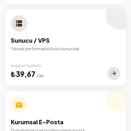
Sunucu / VPS
Yüksek performanslı bulut sunucular
başlayan fiyatlarla
₺39,67
/ ay
Kurumsal E-Posta
Domaininize özel profesyonel e-posta