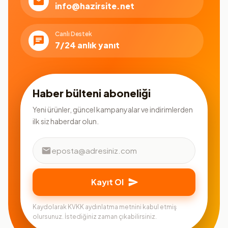
info@hazirsite.net
Canlı Destek
7/24 anlık yanıt
Haber bülteni aboneliği
Yeni ürünler, güncel kampanyalar ve indirimlerden
ilk siz haberdar olun.
Kayıt Ol
Kaydolarak KVKK aydınlatma metnini kabul etmiş
olursunuz. İstediğiniz zaman çıkabilirsiniz.