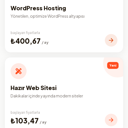
WordPress Hosting
Yönetilen, optimize WordPress altyapısı
başlayan fiyatlarla
₺400,67
/ ay
Yeni
Hazır Web Sitesi
Dakikalar içinde yayında modern siteler
başlayan fiyatlarla
₺103,47
/ ay