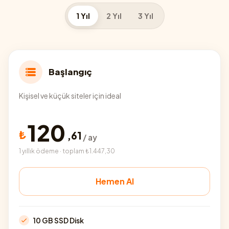
1 Yıl
2 Yıl
3 Yıl
Başlangıç
Kişisel ve küçük siteler için ideal
120
₺
,
61
/ ay
1 yıllık ödeme · toplam ₺1.447,30
Hemen Al
10 GB SSD Disk