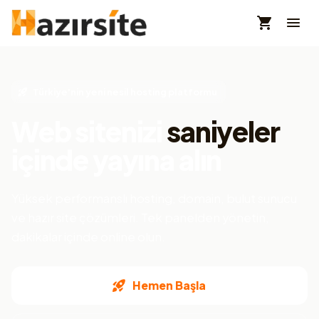
Türkiye'nin yeni nesil hosting platformu
Web sitenizi
saniyeler
içinde yayına alın
Yüksek performanslı hosting, domain, bulut sunucu
ve hazır site çözümleri. Tek panelden yönetin,
dakikalar içinde online olun.
Hemen Başla