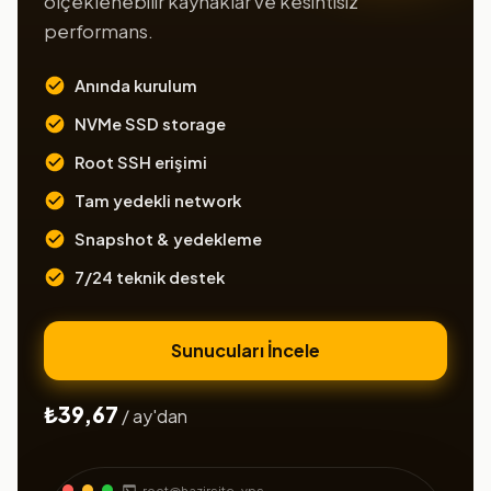
ölçeklenebilir kaynaklar ve kesintisiz
performans.
Anında kurulum
NVMe SSD storage
Root SSH erişimi
Tam yedekli network
Snapshot & yedekleme
7/24 teknik destek
Sunucuları İncele
₺39,67
/ ay'dan
root@hazirsite-vps