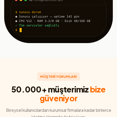
$ sunucu durum
● Sunucu çalışıyor — uptime 142 gün
● CPU %12 · RAM 3.2/8 GB · Disk 48/160 GB
✓ Tüm servisler sağlıklı
$
MÜŞTERİ YORUMLARI
50.000+ müşterimiz
bize
güveniyor
Bireysel kullanıcılardan kurumsal firmalara kadar binlerce
işletme Hazırsite ile büyüyor.