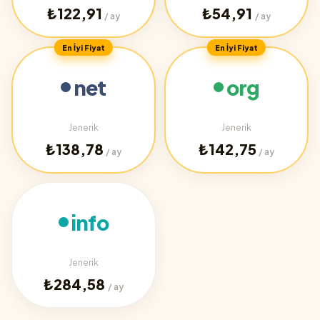
₺122,91
₺54,91
/ ay
/ ay
En İyi Fiyat
En İyi Fiyat
net
org
Jenerik
Jenerik
₺138,78
₺142,75
/ ay
/ ay
info
Jenerik
₺284,58
/ ay