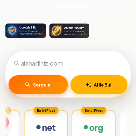
Paketleri İncele
Sorgula
AI ile Bul
En İyi Fiyat
En İyi Fiyat
net
org
.org.tr