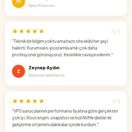
M
Ajans Kurucusu
"
Teknik bir bilgim yoktu ama hazır site ekibi her şeyi
halletti. Kurumsal e-postamla artık çok daha
profesyonel görünüyoruz. Kesinlikle tavsiye ederim.
"
Zeynep Aydın
Z
Restoran İşletmecisi
"
VPS sunucularının performansı fiyatına göre gerçekten
çok iyi. Root erişim, snapshot ve hızlı NVMe diskler ile
geliştirme ortamımı dakikalar içinde kurdum.
"