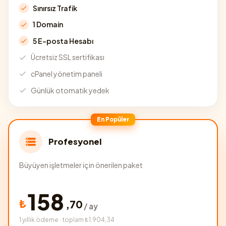
Sınırsız Trafik
1 Domain
5 E-posta Hesabı
Ücretsiz SSL sertifikası
cPanel yönetim paneli
Günlük otomatik yedek
En Popüler
Profesyonel
Büyüyen işletmeler için önerilen paket
158
₺
,
70
/ ay
1 yıllık ödeme · toplam ₺1.904,34