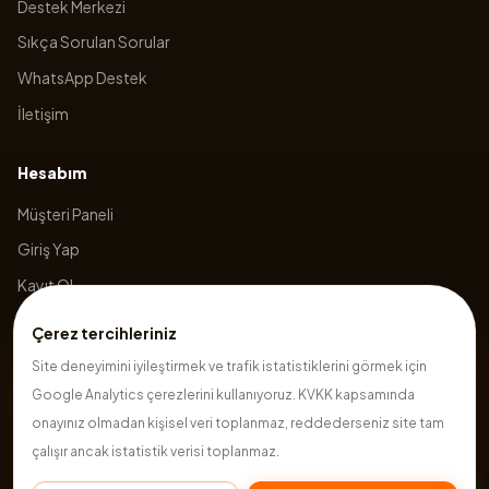
Destek Merkezi
Sıkça Sorulan Sorular
WhatsApp Destek
İletişim
Hesabım
Müşteri Paneli
Giriş Yap
Kayıt Ol
Sepetim
Çerez tercihleriniz
Site deneyimini iyileştirmek ve trafik istatistiklerini görmek için
Google Analytics çerezlerini kullanıyoruz. KVKK kapsamında
©
2026
Hazırsite
. Tüm hakları saklıdır.
onayınız olmadan kişisel veri toplanmaz, reddederseniz site tam
çalışır ancak istatistik verisi toplanmaz.