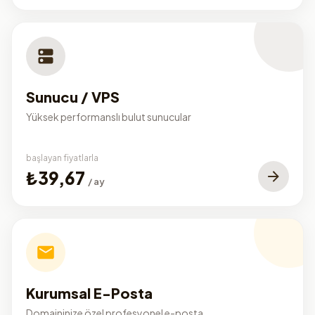
Sunucu / VPS
Yüksek performanslı bulut sunucular
başlayan fiyatlarla
₺39,67
/ ay
Kurumsal E-Posta
Domaininize özel profesyonel e-posta