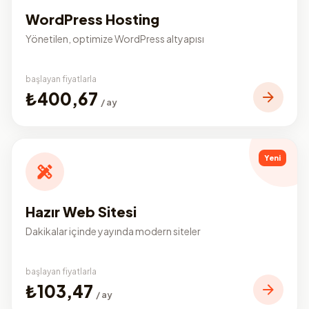
WordPress Hosting
Yönetilen, optimize WordPress altyapısı
başlayan fiyatlarla
₺400,67
/ ay
Yeni
Hazır Web Sitesi
Dakikalar içinde yayında modern siteler
başlayan fiyatlarla
₺103,47
/ ay