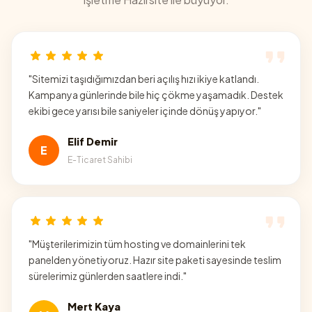
"
Sitemizi taşıdığımızdan beri açılış hızı ikiye katlandı.
Kampanya günlerinde bile hiç çökme yaşamadık. Destek
ekibi gece yarısı bile saniyeler içinde dönüş yapıyor.
"
Elif Demir
E
E-Ticaret Sahibi
"
Müşterilerimizin tüm hosting ve domainlerini tek
panelden yönetiyoruz. Hazır site paketi sayesinde teslim
sürelerimiz günlerden saatlere indi.
"
Mert Kaya