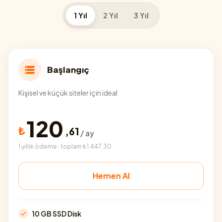
1 Yıl
2 Yıl
3 Yıl
Başlangıç
Kişisel ve küçük siteler için ideal
120
₺
,
61
/ ay
1 yıllık ödeme · toplam ₺1.447,30
Hemen Al
10 GB SSD Disk