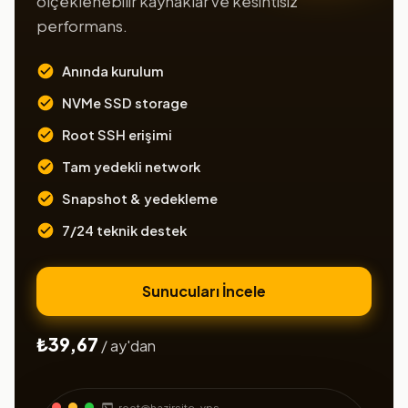
ölçeklenebilir kaynaklar ve kesintisiz
performans.
Anında kurulum
NVMe SSD storage
Root SSH erişimi
Tam yedekli network
Snapshot & yedekleme
7/24 teknik destek
Sunucuları İncele
₺39,67
/ ay'dan
root@hazirsite-vps