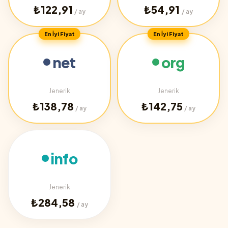
₺122,91
₺54,91
/ ay
/ ay
En İyi Fiyat
En İyi Fiyat
net
org
Jenerik
Jenerik
₺138,78
₺142,75
/ ay
/ ay
info
Jenerik
₺284,58
/ ay