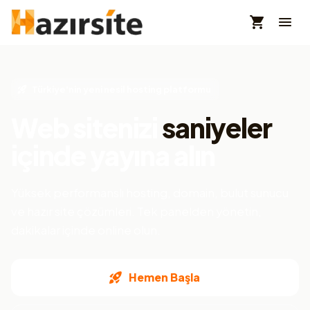
Türkiye'nin yeni nesil hosting platformu
Web sitenizi
saniyeler
içinde yayına alın
Yüksek performanslı hosting, domain, bulut sunucu
ve hazır site çözümleri. Tek panelden yönetin,
dakikalar içinde online olun.
Hemen Başla