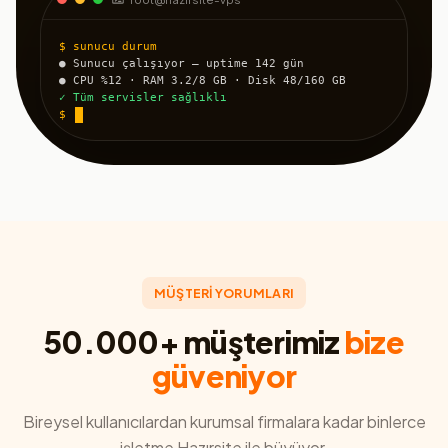
$ sunucu durum
● Sunucu çalışıyor — uptime 142 gün
● CPU %12 · RAM 3.2/8 GB · Disk 48/160 GB
✓ Tüm servisler sağlıklı
$
MÜŞTERİ YORUMLARI
50.000+ müşterimiz
bize
güveniyor
Bireysel kullanıcılardan kurumsal firmalara kadar binlerce
işletme Hazırsite ile büyüyor.