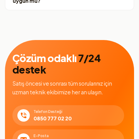
uygun mu?
Çözüm odaklı
7/24
destek
Satış öncesi ve sonrası tüm sorularınız için
uzman teknik ekibimize her an ulaşın.
Telefon Desteği
0850 777 02 20
E-Posta