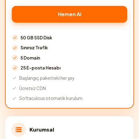
Hemen Al
50 GB SSD Disk
Sınırsız Trafik
5 Domain
25 E-posta Hesabı
Başlangıç paketteki her şey
Ücretsiz CDN
Softaculous otomatik kurulum
Kurumsal