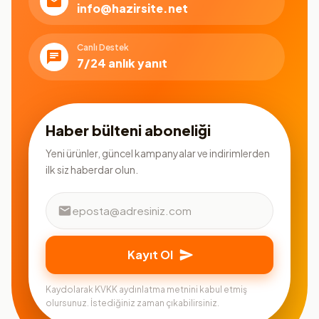
info@hazirsite.net
Canlı Destek
7/24 anlık yanıt
Haber bülteni aboneliği
Yeni ürünler, güncel kampanyalar ve indirimlerden
ilk siz haberdar olun.
Kayıt Ol
Kaydolarak KVKK aydınlatma metnini kabul etmiş
olursunuz. İstediğiniz zaman çıkabilirsiniz.