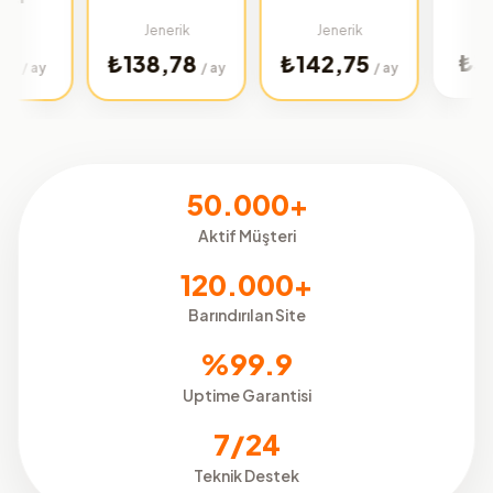
Türkiye
Jenerik
Jenerik
₺32,02
₺138,78
₺142,75
/
/ ay
/ ay
50.000+
Aktif Müşteri
120.000+
Barındırılan Site
%99.9
Uptime Garantisi
7/24
Teknik Destek