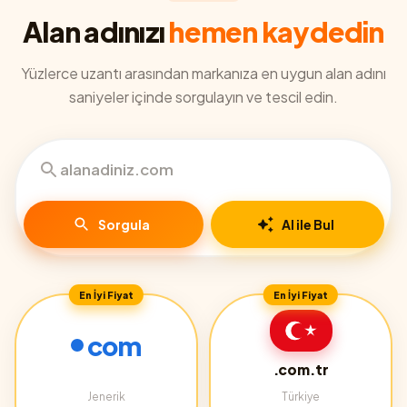
Alan adınızı
hemen kaydedin
Yüzlerce uzantı arasından markanıza en uygun alan adını
saniyeler içinde sorgulayın ve tescil edin.
Sorgula
AI ile Bul
En İyi Fiyat
En İyi Fiyat
com
.com.tr
Jenerik
Türkiye