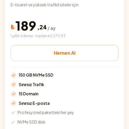
E-ticaret ve yüksek trafikli siteler için
189
₺
,
24
/ ay
1 yıllık ödeme · toplam ₺2.270,93
Hemen Al
150 GB NVMe SSD
Sınırsız Trafik
15 Domain
Sınırsız E-posta
Profesyonel paketteki her şey
NVMe SSD disk