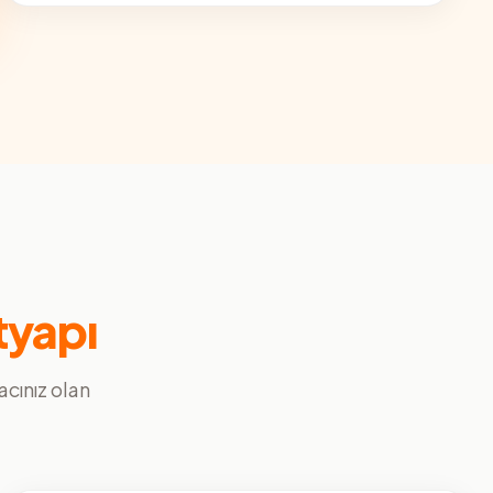
tyapı
yacınız olan