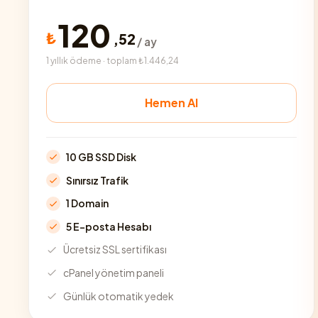
120
₺
,
52
/ ay
1 yıllık ödeme · toplam ₺1.446,24
Hemen Al
10 GB SSD Disk
Sınırsız Trafik
1 Domain
5 E-posta Hesabı
Ücretsiz SSL sertifikası
cPanel yönetim paneli
Günlük otomatik yedek