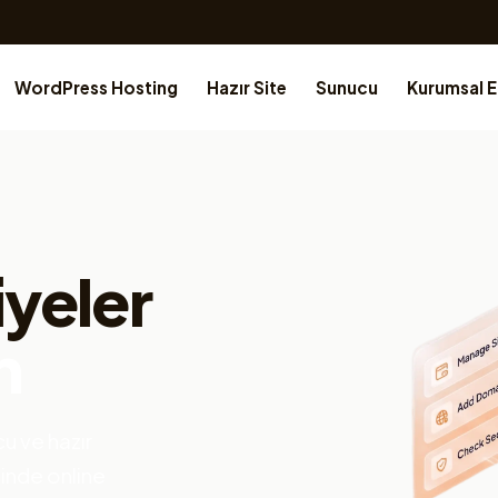
WordPress Hosting
Hazır Site
Sunucu
Kurumsal 
iyeler
n
u ve hazır
çinde online