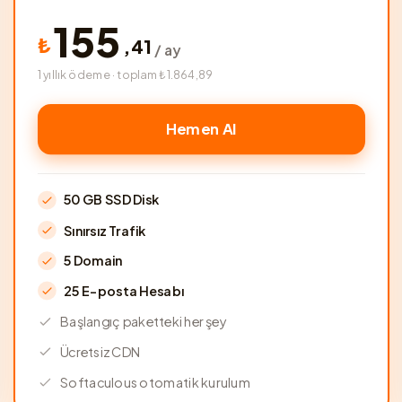
155
₺
,
41
/ ay
1 yıllık ödeme · toplam ₺1.864,89
Hemen Al
50 GB SSD Disk
Sınırsız Trafik
5 Domain
25 E-posta Hesabı
Başlangıç paketteki her şey
Ücretsiz CDN
Softaculous otomatik kurulum