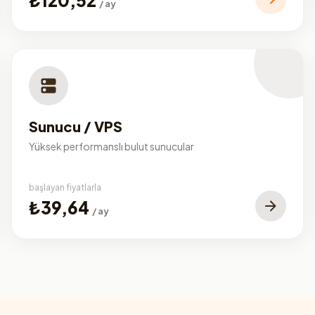
/ ay
Sunucu / VPS
Yüksek performanslı bulut sunucular
başlayan fiyatlarla
₺39,64
/ ay