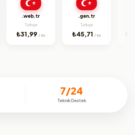
bi
.web.tr
.gen.tr
Türkiye
Türkiye
Jenerik
₺31,99
₺45,71
₺224,9
/ ay
/ ay
7/24
Teknik Destek