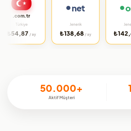
net
org
.com.tr
Türkiye
Jenerik
Jenerik
4,87
₺138,68
₺142,64
/ ay
/ ay
/ a
50.000+
Aktif Müşteri