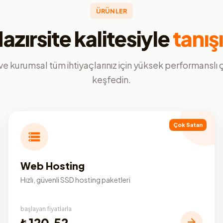
ÜRÜNLER
azırsite kalitesiyle
tanış
ve kurumsal tüm ihtiyaçlarınız için yüksek performanslı
keşfedin.
Çok Satan
Web Hosting
Hızlı, güvenli SSD hosting paketleri
başlayan fiyatlarla
₺120,52