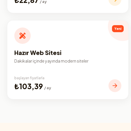
/ ay
Yeni
Hazır Web Sitesi
Dakikalar içinde yayında modern siteler
başlayan fiyatlarla
₺103,39
/ ay