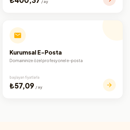
/ ay
Kurumsal E-Posta
Domaininize özel profesyonel e-posta
başlayan fiyatlarla
₺57,09
/ ay