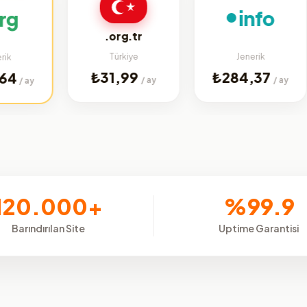
info
.org.tr
Türkiye
Jenerik
₺31,99
₺284,37
/ ay
/ ay
y
120.000+
%99.9
Barındırılan Site
Uptime Garantisi