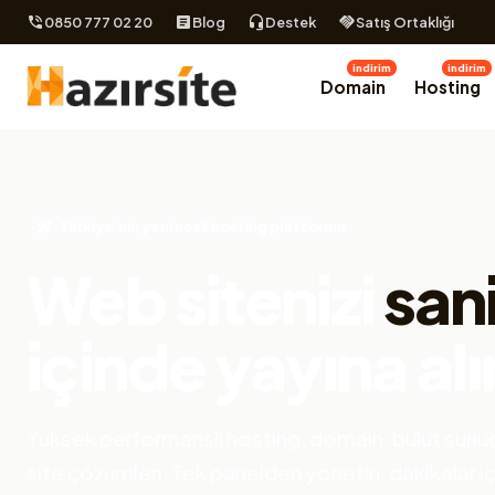
0850 777 02 20
Blog
Destek
Satış Ortaklığı
indirim
indirim
Domain
Hosting
Türkiye'nin yeni nesil hosting platformu
Web sitenizi
san
içinde yayına alı
Yüksek performanslı hosting, domain, bulut sunuc
site çözümleri. Tek panelden yönetin, dakikalar i