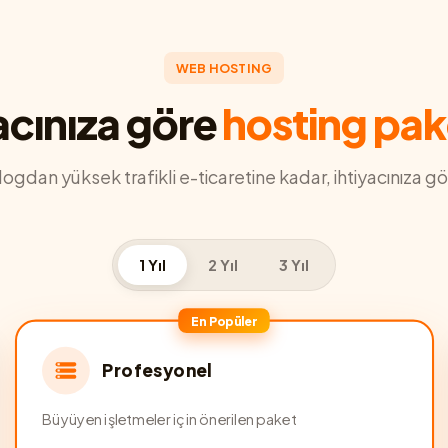
WEB HOSTING
acınıza göre
hosting pak
blogdan yüksek trafikli e-ticaretine kadar, ihtiyacınıza gö
1 Yıl
2 Yıl
3 Yıl
En Popüler
Profesyonel
Büyüyen işletmeler için önerilen paket