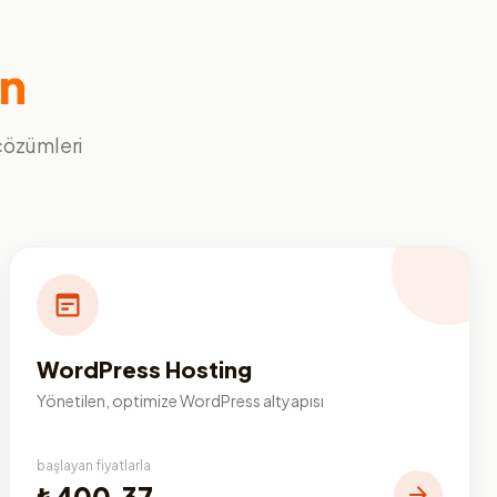
ın
 çözümleri
WordPress Hosting
Yönetilen, optimize WordPress altyapısı
başlayan fiyatlarla
₺400,37