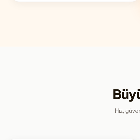
Büyü
Hız, güvenl