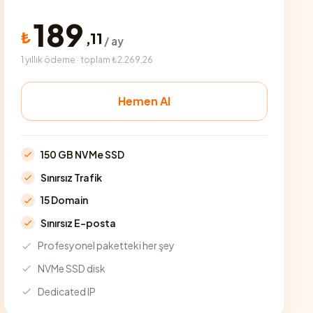
189
₺
,
11
/ ay
1 yıllık ödeme · toplam ₺2.269,26
Hemen Al
150 GB NVMe SSD
Sınırsız Trafik
15 Domain
Sınırsız E-posta
Profesyonel paketteki her şey
NVMe SSD disk
Dedicated IP