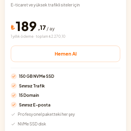
E-ticaret ve yüksek trafikli siteler için
189
₺
,
17
/ ay
1 yıllık ödeme · toplam ₺2.270,10
Hemen Al
150 GB NVMe SSD
Sınırsız Trafik
15 Domain
Sınırsız E-posta
Profesyonel paketteki her şey
NVMe SSD disk