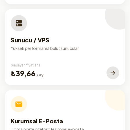
Sunucu / VPS
Yüksek performanslı bulut sunucular
başlayan fiyatlarla
₺39,66
/ ay
Kurumsal E-Posta
Domaininize özel profesyonel e-posta