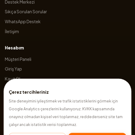
Destek Merkezi
Sıkça Sorulan Sorular
WhatsApp Destek
İletişim
Hesabım
Müşteri Paneli
Giriş Yap
Kayıt Ol
Sepetim
Çerez tercihleriniz
Site deneyimini iyileştirmek ve trafik istatistiklerini görmek için
Google Analytics çerezlerini kullanıyoruz. KVKK kapsamında
©
2026
Hazırsite
. Tüm hakları saklıdır.
onayınız olmadan kişisel veri toplanmaz, reddederseniz site tam
çalışır ancak istatistik verisi toplanmaz.