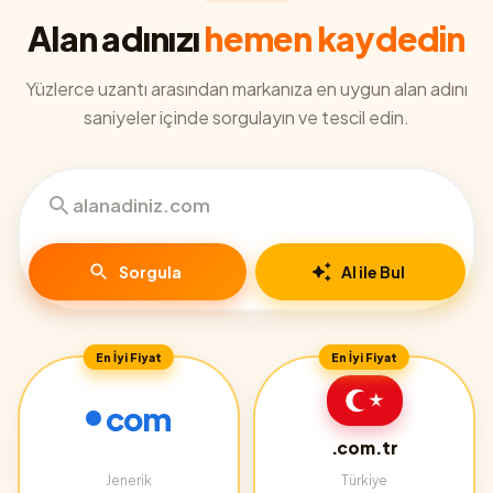
Alan adınızı
hemen kaydedin
Yüzlerce uzantı arasından markanıza en uygun alan adını
saniyeler içinde sorgulayın ve tescil edin.
Sorgula
AI ile Bul
En İyi Fiyat
En İyi Fiyat
com
.com.tr
Jenerik
Türkiye