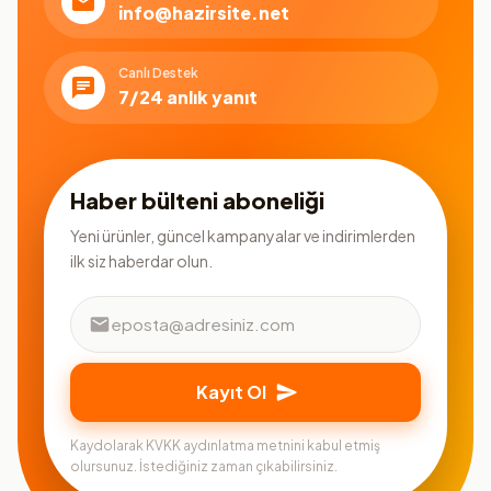
info@hazirsite.net
Canlı Destek
7/24 anlık yanıt
Haber bülteni aboneliği
Yeni ürünler, güncel kampanyalar ve indirimlerden
ilk siz haberdar olun.
Kayıt Ol
Kaydolarak KVKK aydınlatma metnini kabul etmiş
olursunuz. İstediğiniz zaman çıkabilirsiniz.