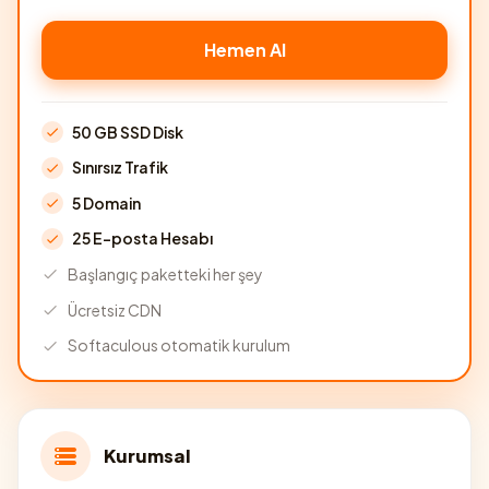
Hemen Al
50 GB SSD Disk
Sınırsız Trafik
5 Domain
25 E-posta Hesabı
Başlangıç paketteki her şey
Ücretsiz CDN
Softaculous otomatik kurulum
Kurumsal