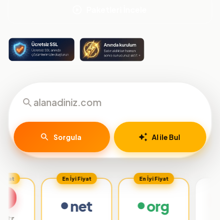
Paketleri İncele
Sorgula
AI ile Bul
En İyi Fiyat
En İyi Fiyat
net
org
.org.tr