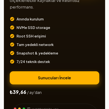
ölçeklenebilir kaynaklar ve kesintisiz
performans.
Anında kurulum
NVMe SSD storage
Root SSH erişimi
Tam yedekli network
Snapshot & yedekleme
7/24 teknik destek
Sunucuları İncele
₺39,66
/ ay'dan
root@hazirsite-vps