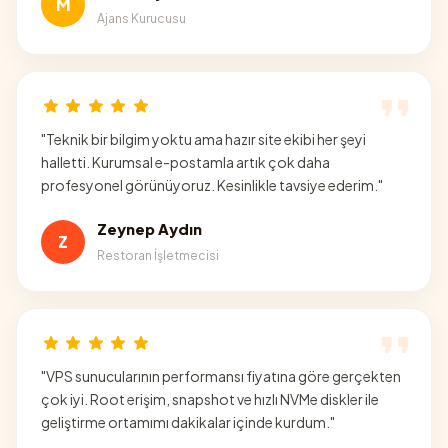
M
Ajans Kurucusu
"
Teknik bir bilgim yoktu ama hazır site ekibi her şeyi
halletti. Kurumsal e-postamla artık çok daha
profesyonel görünüyoruz. Kesinlikle tavsiye ederim.
"
Zeynep Aydın
Z
Restoran İşletmecisi
"
VPS sunucularının performansı fiyatına göre gerçekten
çok iyi. Root erişim, snapshot ve hızlı NVMe diskler ile
geliştirme ortamımı dakikalar içinde kurdum.
"