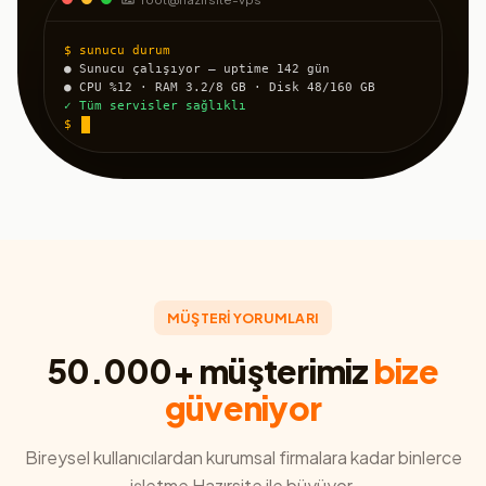
$ sunucu durum
● Sunucu çalışıyor — uptime 142 gün
● CPU %12 · RAM 3.2/8 GB · Disk 48/160 GB
✓ Tüm servisler sağlıklı
$
MÜŞTERİ YORUMLARI
50.000+ müşterimiz
bize
güveniyor
Bireysel kullanıcılardan kurumsal firmalara kadar binlerce
işletme Hazırsite ile büyüyor.