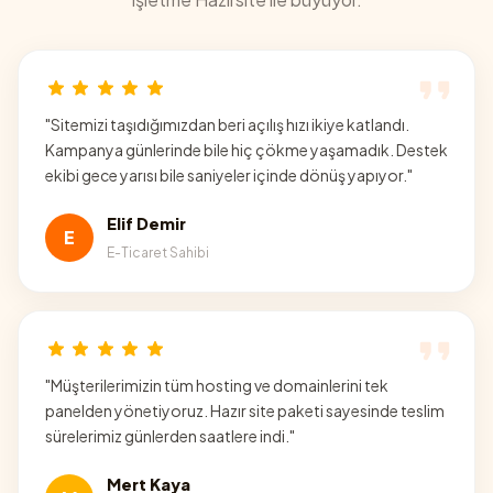
"
Sitemizi taşıdığımızdan beri açılış hızı ikiye katlandı.
Kampanya günlerinde bile hiç çökme yaşamadık. Destek
ekibi gece yarısı bile saniyeler içinde dönüş yapıyor.
"
Elif Demir
E
E-Ticaret Sahibi
"
Müşterilerimizin tüm hosting ve domainlerini tek
panelden yönetiyoruz. Hazır site paketi sayesinde teslim
sürelerimiz günlerden saatlere indi.
"
Mert Kaya