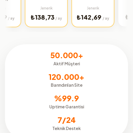
Türkiye
Jenerik
Jenerik
₺32,01
₺138,73
₺142,69
/
/ ay
/ ay
50.000+
Aktif Müşteri
120.000+
Barındırılan Site
%99.9
Uptime Garantisi
7/24
Teknik Destek