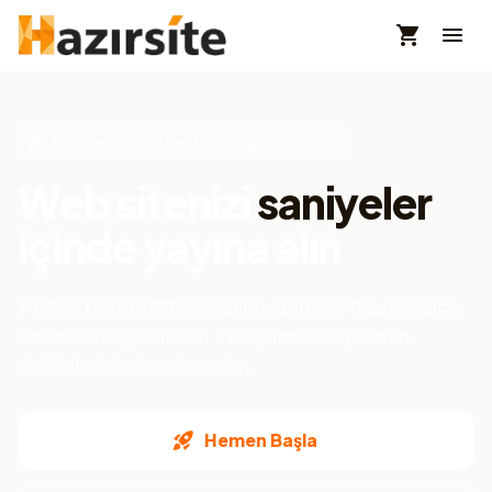
Türkiye'nin yeni nesil hosting platformu
Web sitenizi
saniyeler
içinde yayına alın
Yüksek performanslı hosting, domain, bulut sunucu
ve hazır site çözümleri. Tek panelden yönetin,
dakikalar içinde online olun.
Hemen Başla