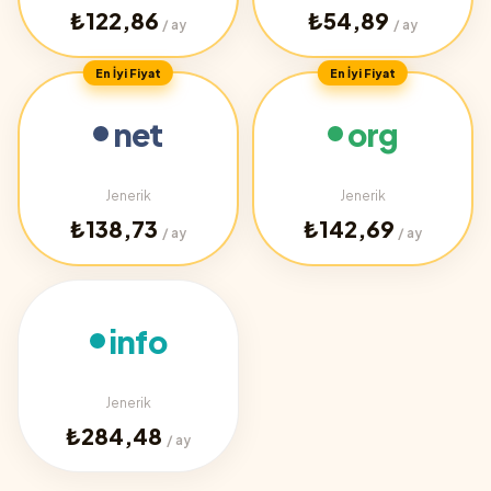
₺122,86
₺54,89
/ ay
/ ay
En İyi Fiyat
En İyi Fiyat
net
org
Jenerik
Jenerik
₺138,73
₺142,69
/ ay
/ ay
info
Jenerik
₺284,48
/ ay