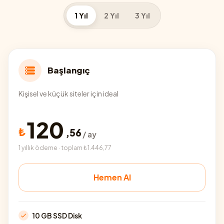
1 Yıl
2 Yıl
3 Yıl
Başlangıç
Kişisel ve küçük siteler için ideal
120
₺
,
56
/ ay
1 yıllık ödeme · toplam ₺1.446,77
Hemen Al
10 GB SSD Disk