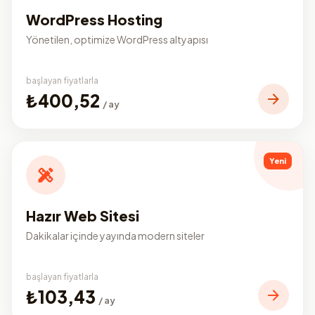
WordPress Hosting
Yönetilen, optimize WordPress altyapısı
başlayan fiyatlarla
₺400,52
/ ay
Yeni
Hazır Web Sitesi
Dakikalar içinde yayında modern siteler
başlayan fiyatlarla
₺103,43
/ ay