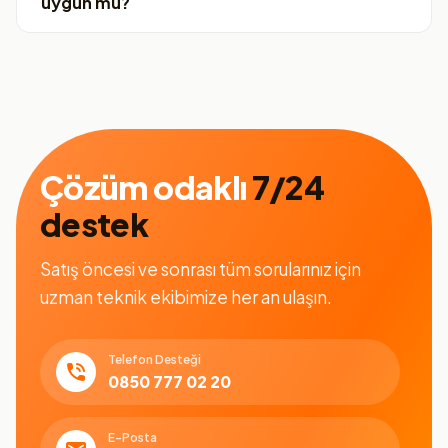
uygun mu?
Çözüm odaklı
7/24
destek
Satış öncesi ve sonrası tüm sorularınız için
uzman teknik ekibimize her an ulaşın.
Telefon Desteği
0850 777 02 20
E-Posta