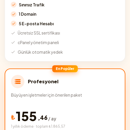
Sınırsız Trafik
1 Domain
5 E-posta Hesabı
Ücretsiz SSL sertifikası
cPanel yönetim paneli
Günlük otomatik yedek
En Popüler
Profesyonel
Büyüyen işletmeler için önerilen paket
155
₺
,
46
/ ay
1 yıllık ödeme · toplam ₺1.865,57