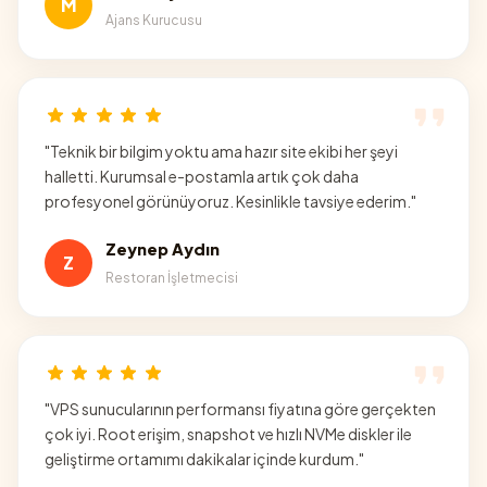
M
Ajans Kurucusu
"
Teknik bir bilgim yoktu ama hazır site ekibi her şeyi
halletti. Kurumsal e-postamla artık çok daha
profesyonel görünüyoruz. Kesinlikle tavsiye ederim.
"
Zeynep Aydın
Z
Restoran İşletmecisi
"
VPS sunucularının performansı fiyatına göre gerçekten
çok iyi. Root erişim, snapshot ve hızlı NVMe diskler ile
geliştirme ortamımı dakikalar içinde kurdum.
"