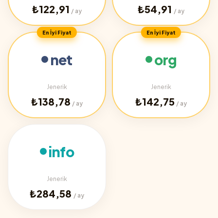
₺122,91
₺54,91
/ ay
/ ay
En İyi Fiyat
En İyi Fiyat
net
org
Jenerik
Jenerik
₺138,78
₺142,75
/ ay
/ ay
info
Jenerik
₺284,58
/ ay