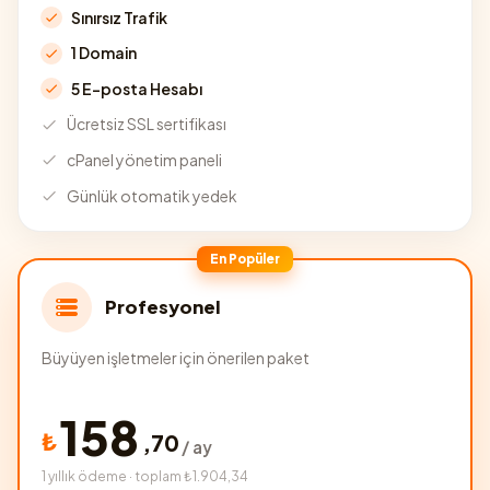
Sınırsız Trafik
1 Domain
5 E-posta Hesabı
Ücretsiz SSL sertifikası
cPanel yönetim paneli
Günlük otomatik yedek
En Popüler
Profesyonel
Büyüyen işletmeler için önerilen paket
158
₺
,
70
/ ay
1 yıllık ödeme · toplam ₺1.904,34