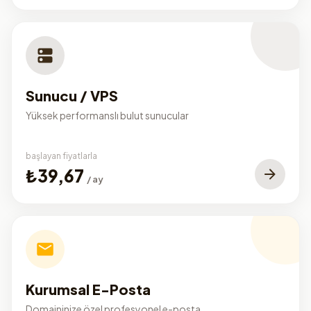
Sunucu / VPS
Yüksek performanslı bulut sunucular
başlayan fiyatlarla
₺39,67
/ ay
Kurumsal E-Posta
Domaininize özel profesyonel e-posta