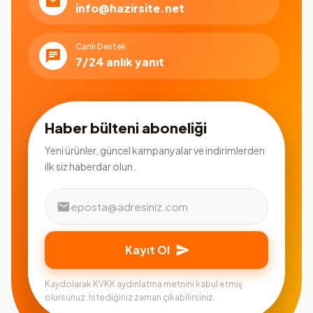
info@hazirsite.net
Canlı Destek
7/24 anlık yanıt
Haber bülteni aboneliği
Yeni ürünler, güncel kampanyalar ve indirimlerden
ilk siz haberdar olun.
Kayıt Ol
Kaydolarak KVKK aydınlatma metnini kabul etmiş
olursunuz. İstediğiniz zaman çıkabilirsiniz.