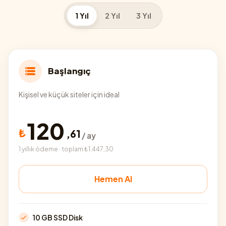
1 Yıl
2 Yıl
3 Yıl
Başlangıç
Kişisel ve küçük siteler için ideal
120
₺
,
61
/ ay
1 yıllık ödeme · toplam ₺1.447,30
Hemen Al
10 GB SSD Disk