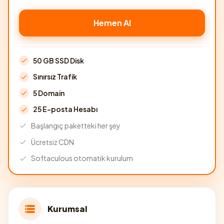
Hemen Al
50 GB SSD Disk
Sınırsız Trafik
5 Domain
25 E-posta Hesabı
Başlangıç paketteki her şey
Ücretsiz CDN
Softaculous otomatik kurulum
Kurumsal