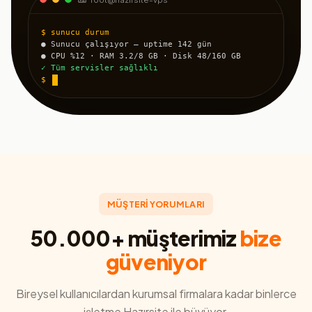
$ sunucu durum
● Sunucu çalışıyor — uptime 142 gün
● CPU %12 · RAM 3.2/8 GB · Disk 48/160 GB
✓ Tüm servisler sağlıklı
$
MÜŞTERİ YORUMLARI
50.000+ müşterimiz
bize
güveniyor
Bireysel kullanıcılardan kurumsal firmalara kadar binlerce
işletme Hazırsite ile büyüyor.