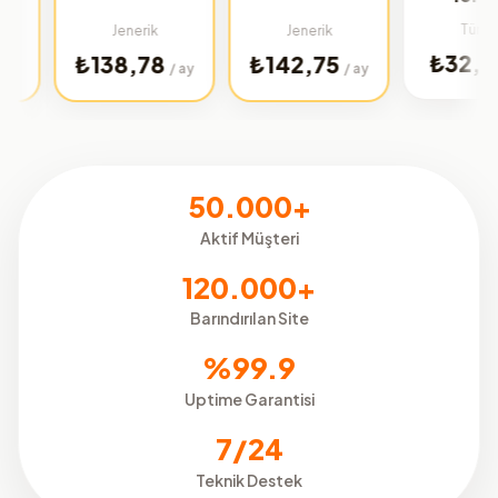
Türkiye
Jenerik
Jenerik
₺32,02
₺138,78
₺142,75
/ ay
/ ay
/ ay
50.000+
Aktif Müşteri
120.000+
Barındırılan Site
%99.9
Uptime Garantisi
7/24
Teknik Destek