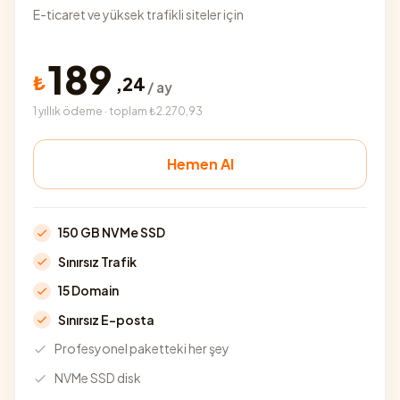
E-ticaret ve yüksek trafikli siteler için
189
₺
,
24
/ ay
1 yıllık ödeme · toplam ₺2.270,93
Hemen Al
150 GB NVMe SSD
Sınırsız Trafik
15 Domain
Sınırsız E-posta
Profesyonel paketteki her şey
NVMe SSD disk