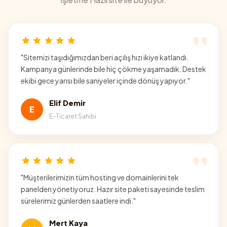
"
Sitemizi taşıdığımızdan beri açılış hızı ikiye katlandı.
Kampanya günlerinde bile hiç çökme yaşamadık. Destek
ekibi gece yarısı bile saniyeler içinde dönüş yapıyor.
"
Elif Demir
E
E-Ticaret Sahibi
"
Müşterilerimizin tüm hosting ve domainlerini tek
panelden yönetiyoruz. Hazır site paketi sayesinde teslim
sürelerimiz günlerden saatlere indi.
"
Mert Kaya