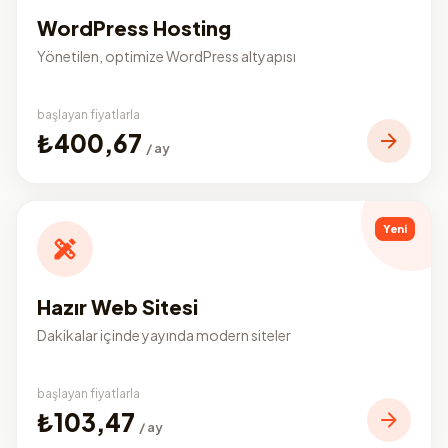
WordPress Hosting
Yönetilen, optimize WordPress altyapısı
başlayan fiyatlarla
₺400,67
/ ay
Yeni
Hazır Web Sitesi
Dakikalar içinde yayında modern siteler
başlayan fiyatlarla
₺103,47
/ ay