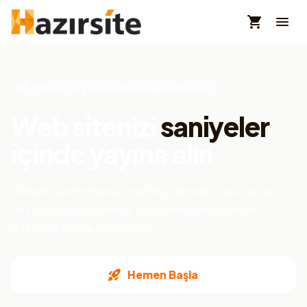
Türkiye'nin yeni nesil hosting platformu
Web sitenizi
saniyeler
içinde yayına alın
Yüksek performanslı hosting, domain, bulut sunucu
ve hazır site çözümleri. Tek panelden yönetin,
dakikalar içinde online olun.
Hemen Başla