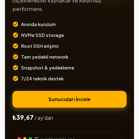
ölçeklenebilir kaynaklar ve kesintisiz
performans.
Anında kurulum
NVMe SSD storage
Root SSH erişimi
Tam yedekli network
Snapshot & yedekleme
7/24 teknik destek
Sunucuları İncele
₺39,67
/ ay'dan
root@hazirsite-vps