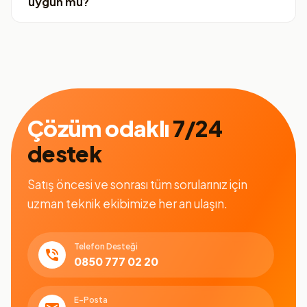
uygun mu?
Çözüm odaklı
7/24
destek
Satış öncesi ve sonrası tüm sorularınız için
uzman teknik ekibimize her an ulaşın.
Telefon Desteği
0850 777 02 20
E-Posta