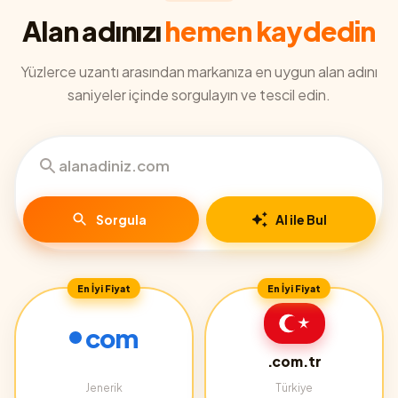
Alan adınızı
hemen kaydedin
Yüzlerce uzantı arasından markanıza en uygun alan adını
saniyeler içinde sorgulayın ve tescil edin.
Sorgula
AI ile Bul
En İyi Fiyat
En İyi Fiyat
com
.com.tr
Jenerik
Türkiye