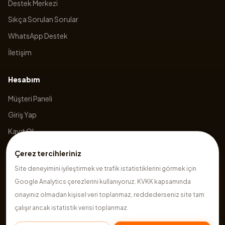
Destek Merkezi
Sıkça Sorulan Sorular
WhatsApp Destek
İletişim
Hesabım
Müşteri Paneli
Giriş Yap
Kayıt Ol
Sepetim
Çerez tercihleriniz
Site deneyimini iyileştirmek ve trafik istatistiklerini görmek için
Google Analytics çerezlerini kullanıyoruz. KVKK kapsamında
©
2026
Hazırsite
. Tüm hakları saklıdır.
onayınız olmadan kişisel veri toplanmaz, reddederseniz site tam
çalışır ancak istatistik verisi toplanmaz.