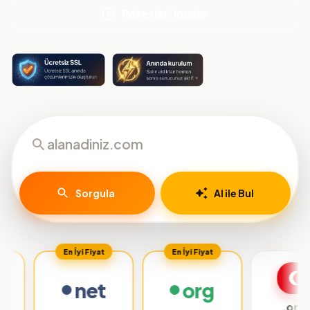
Paketleri İncele
Sorgula
AI ile Bul
En İyi Fiyat
En İyi Fiyat
net
org
.org.tr