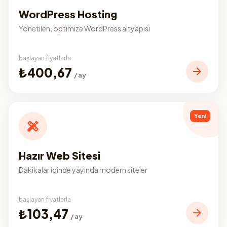
WordPress Hosting
Yönetilen, optimize WordPress altyapısı
başlayan fiyatlarla
₺400,67
/ ay
Yeni
Hazır Web Sitesi
Dakikalar içinde yayında modern siteler
başlayan fiyatlarla
₺103,47
/ ay