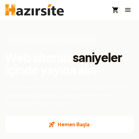
Türkiye'nin yeni nesil hosting platformu
Web sitenizi
saniyeler
içinde yayına alın
Yüksek performanslı hosting, domain, bulut sunucu
ve hazır site çözümleri. Tek panelden yönetin,
dakikalar içinde online olun.
Hemen Başla