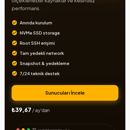
ölçeklenebilir kaynaklar ve kesintisiz
performans.
Anında kurulum
NVMe SSD storage
Root SSH erişimi
Tam yedekli network
Snapshot & yedekleme
7/24 teknik destek
Sunucuları İncele
₺39,67
/ ay'dan
root@hazirsite-vps