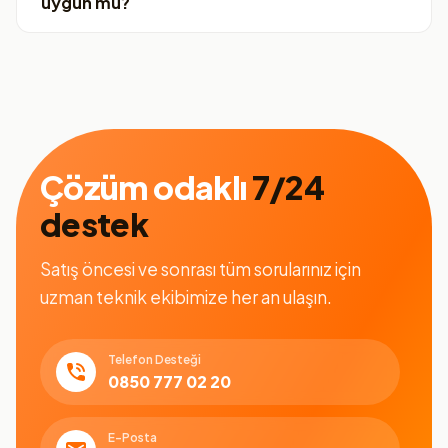
uygun mu?
Çözüm odaklı
7/24
destek
Satış öncesi ve sonrası tüm sorularınız için
uzman teknik ekibimize her an ulaşın.
Telefon Desteği
0850 777 02 20
E-Posta