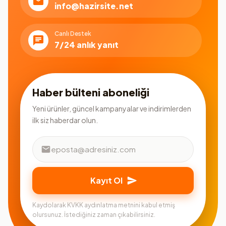
info@hazirsite.net
Canlı Destek
7/24 anlık yanıt
Haber bülteni aboneliği
Yeni ürünler, güncel kampanyalar ve indirimlerden
ilk siz haberdar olun.
Kayıt Ol
Kaydolarak KVKK aydınlatma metnini kabul etmiş
olursunuz. İstediğiniz zaman çıkabilirsiniz.