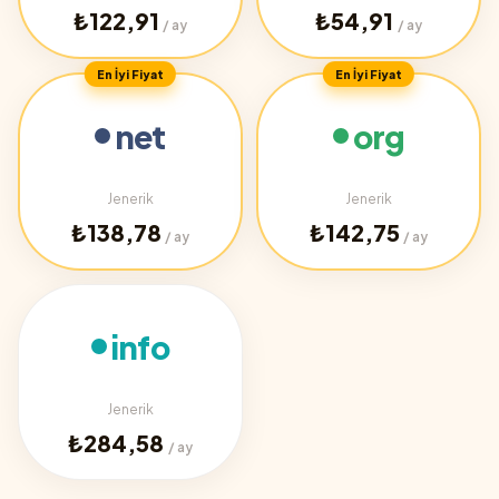
₺122,91
₺54,91
/ ay
/ ay
En İyi Fiyat
En İyi Fiyat
net
org
Jenerik
Jenerik
₺138,78
₺142,75
/ ay
/ ay
info
Jenerik
₺284,58
/ ay