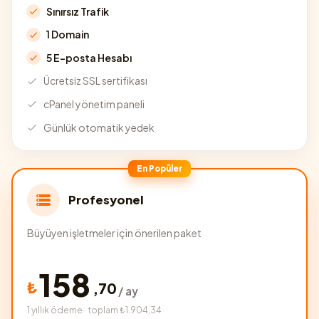
Sınırsız Trafik
1 Domain
5 E-posta Hesabı
Ücretsiz SSL sertifikası
cPanel yönetim paneli
Günlük otomatik yedek
En Popüler
Profesyonel
Büyüyen işletmeler için önerilen paket
158
₺
,
70
/ ay
1 yıllık ödeme · toplam ₺1.904,34