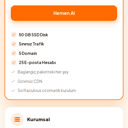
Hemen Al
50 GB SSD Disk
Sınırsız Trafik
5 Domain
25 E-posta Hesabı
Başlangıç paketteki her şey
Ücretsiz CDN
Softaculous otomatik kurulum
Kurumsal