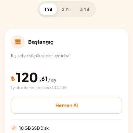
1 Yıl
2 Yıl
3 Yıl
Başlangıç
Kişisel ve küçük siteler için ideal
120
₺
,
61
/ ay
1 yıllık ödeme · toplam ₺1.447,30
Hemen Al
10 GB SSD Disk