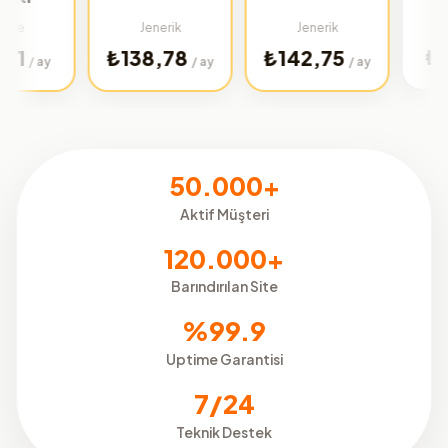
Türkiye
Jenerik
Jenerik
₺32,02
₺138,78
₺142,75
/ ay
/ ay
50.000+
Aktif Müşteri
120.000+
Barındırılan Site
%99.9
Uptime Garantisi
7/24
Teknik Destek