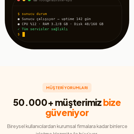
$ sunucu durum
● Sunucu çalışıyor — uptime 142 gün
● CPU %12 · RAM 3.2/8 GB · Disk 48/160 GB
✓ Tüm servisler sağlıklı
$
MÜŞTERİ YORUMLARI
50.000+ müşterimiz
bize
güveniyor
Bireysel kullanıcılardan kurumsal firmalara kadar binlerce
işletme Hazırsite ile büyüyor.