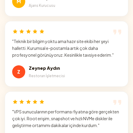
M
Ajans Kurucusu
"
Teknik bir bilgim yoktu ama hazır site ekibi her şeyi
halletti. Kurumsal e-postamla artık çok daha
profesyonel görünüyoruz. Kesinlikle tavsiye ederim.
"
Zeynep Aydın
Z
Restoran İşletmecisi
"
VPS sunucularının performansı fiyatına göre gerçekten
çok iyi. Root erişim, snapshot ve hızlı NVMe diskler ile
geliştirme ortamımı dakikalar içinde kurdum.
"