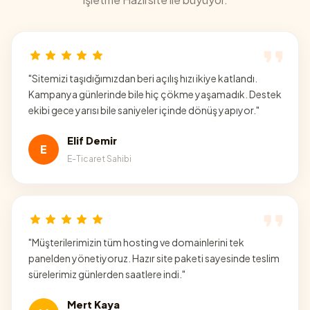
"
Sitemizi taşıdığımızdan beri açılış hızı ikiye katlandı.
Kampanya günlerinde bile hiç çökme yaşamadık. Destek
ekibi gece yarısı bile saniyeler içinde dönüş yapıyor.
"
Elif Demir
E
E-Ticaret Sahibi
"
Müşterilerimizin tüm hosting ve domainlerini tek
panelden yönetiyoruz. Hazır site paketi sayesinde teslim
sürelerimiz günlerden saatlere indi.
"
Mert Kaya