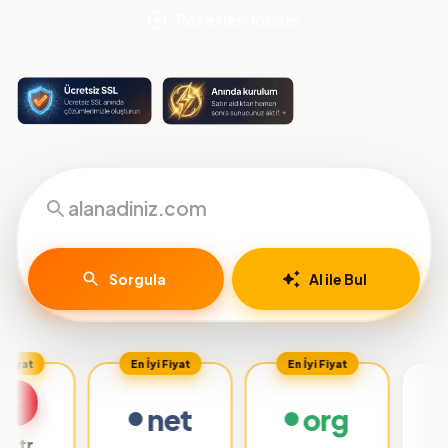
Paketleri İncele
Sorgula
AI ile Bul
En İyi Fiyat
En İyi Fiyat
net
org
.org.tr