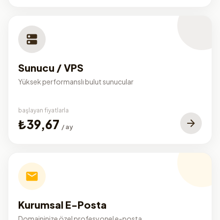
Sunucu / VPS
Yüksek performanslı bulut sunucular
başlayan fiyatlarla
₺39,67
/ ay
Kurumsal E-Posta
Domaininize özel profesyonel e-posta