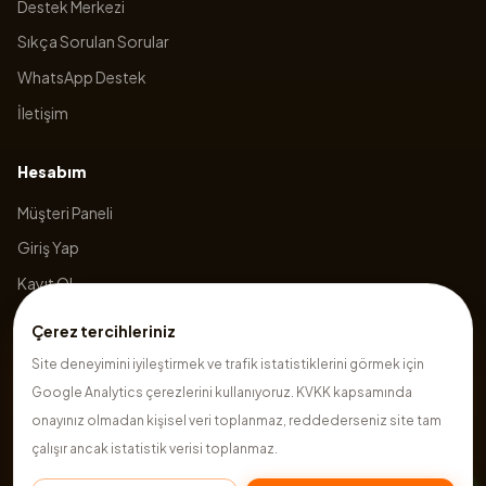
Destek Merkezi
Sıkça Sorulan Sorular
WhatsApp Destek
İletişim
Hesabım
Müşteri Paneli
Giriş Yap
Kayıt Ol
Sepetim
Çerez tercihleriniz
Site deneyimini iyileştirmek ve trafik istatistiklerini görmek için
Google Analytics çerezlerini kullanıyoruz. KVKK kapsamında
©
2026
Hazırsite
. Tüm hakları saklıdır.
onayınız olmadan kişisel veri toplanmaz, reddederseniz site tam
çalışır ancak istatistik verisi toplanmaz.