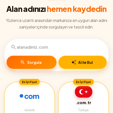
Alan adınızı
hemen kaydedin
Yüzlerce uzantı arasından markanıza en uygun alan adını
saniyeler içinde sorgulayın ve tescil edin.
Sorgula
AI ile Bul
En İyi Fiyat
En İyi Fiyat
com
.com.tr
Jenerik
Türkiye