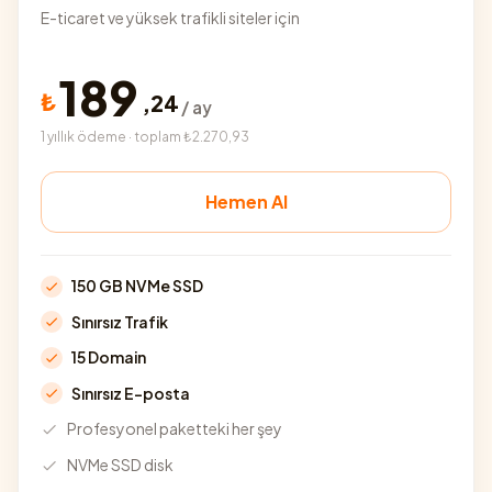
E-ticaret ve yüksek trafikli siteler için
189
₺
,
24
/ ay
1 yıllık ödeme · toplam ₺2.270,93
Hemen Al
150 GB NVMe SSD
Sınırsız Trafik
15 Domain
Sınırsız E-posta
Profesyonel paketteki her şey
NVMe SSD disk