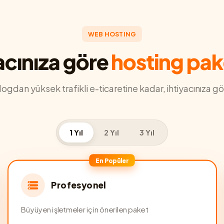
WEB HOSTING
acınıza göre
hosting pak
blogdan yüksek trafikli e-ticaretine kadar, ihtiyacınıza gö
1 Yıl
2 Yıl
3 Yıl
En Popüler
Profesyonel
Büyüyen işletmeler için önerilen paket