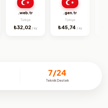
bi
.web.tr
.gen.tr
Türkiye
Türkiye
Jenerik
₺32,02
₺45,74
₺225,0
/ ay
/ ay
7/24
Teknik Destek