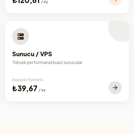
/ ay
Sunucu / VPS
Yüksek performanslı bulut sunucular
başlayan fiyatlarla
₺39,67
/ ay