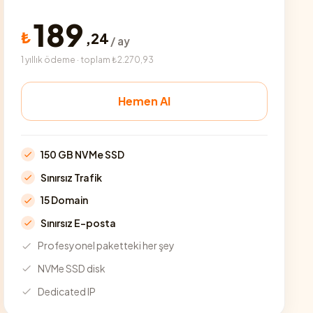
189
₺
,
24
/ ay
1 yıllık ödeme · toplam ₺2.270,93
Hemen Al
150 GB NVMe SSD
Sınırsız Trafik
15 Domain
Sınırsız E-posta
Profesyonel paketteki her şey
NVMe SSD disk
Dedicated IP