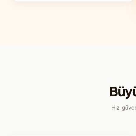
Büyü
Hız, güvenl