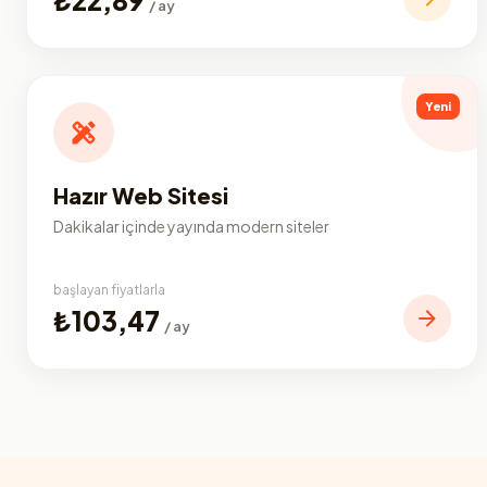
/ ay
Yeni
Hazır Web Sitesi
Dakikalar içinde yayında modern siteler
başlayan fiyatlarla
₺103,47
/ ay