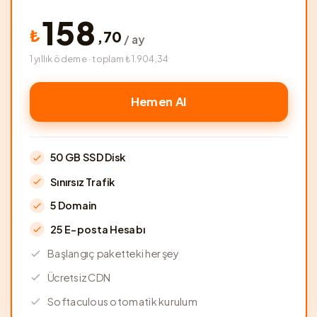
158
₺
,
70
/ ay
1 yıllık ödeme · toplam ₺1.904,34
Hemen Al
50 GB SSD Disk
Sınırsız Trafik
5 Domain
25 E-posta Hesabı
Başlangıç paketteki her şey
Ücretsiz CDN
Softaculous otomatik kurulum