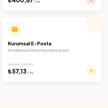
/ ay
Kurumsal E-Posta
Domaininize özel profesyonel e-posta
başlayan fiyatlarla
₺57,13
/ ay