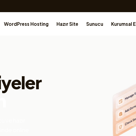
WordPress Hosting
Hazır Site
Sunucu
Kurumsal 
iyeler
n
u ve hazır
çinde online