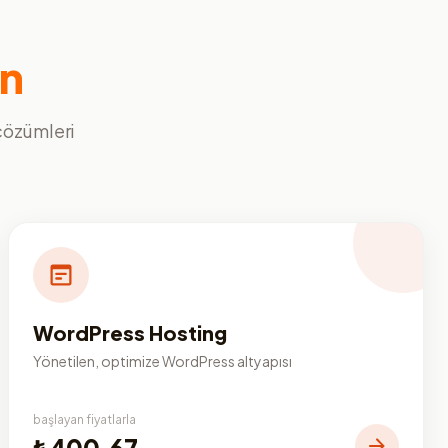
ın
 çözümleri
WordPress Hosting
Yönetilen, optimize WordPress altyapısı
başlayan fiyatlarla
₺400,67