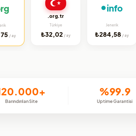
info
.org.tr
Türkiye
Jenerik
₺32,02
₺284,58
/ ay
/ ay
120.000+
%99.9
Barındırılan Site
Uptime Garantisi