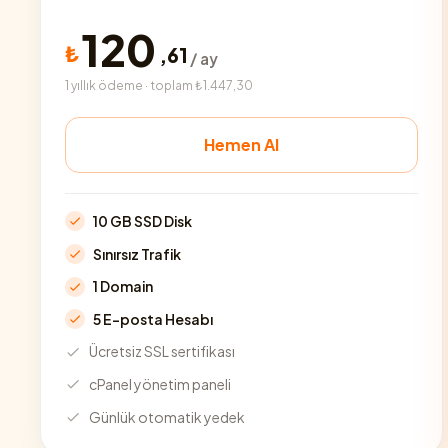
120
₺
,
61
/ ay
1 yıllık ödeme · toplam ₺1.447,30
Hemen Al
10 GB SSD Disk
Sınırsız Trafik
1 Domain
5 E-posta Hesabı
Ücretsiz SSL sertifikası
cPanel yönetim paneli
Günlük otomatik yedek