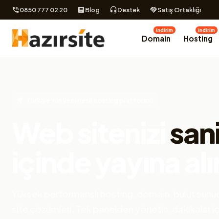
0850 777 02 20
Blog
Destek
Satış Ortaklığı
indirim
indirim
Domain
Hosting
Türkiye'nin yeni nesil hosting platformu
Web sitenizi
san
içinde yayına alı
Yüksek performanslı hosting, domain, bulut sunuc
site çözümleri. Tek panelden yönetin, dakikalar i