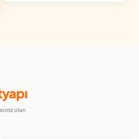
tyapı
yacınız olan