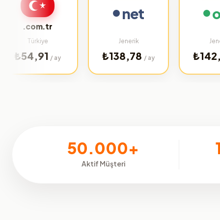
net
org
.com.tr
Türkiye
Jenerik
Jenerik
4,91
₺138,78
₺142,75
/ ay
/ ay
/ ay
50.000+
Aktif Müşteri