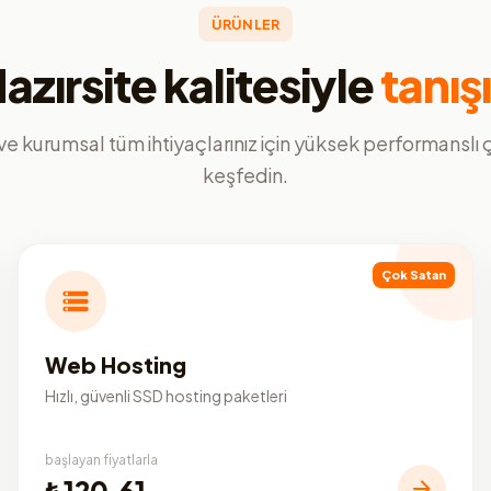
ÜRÜNLER
azırsite kalitesiyle
tanış
ve kurumsal tüm ihtiyaçlarınız için yüksek performanslı
keşfedin.
Çok Satan
Web Hosting
Hızlı, güvenli SSD hosting paketleri
başlayan fiyatlarla
₺120,61