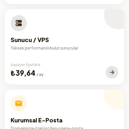
Sunucu / VPS
Yüksek performanslı bulut sunucular
başlayan fiyatlarla
₺39,64
/ ay
Kurumsal E-Posta
Domaininize özel profesyonel e-posta