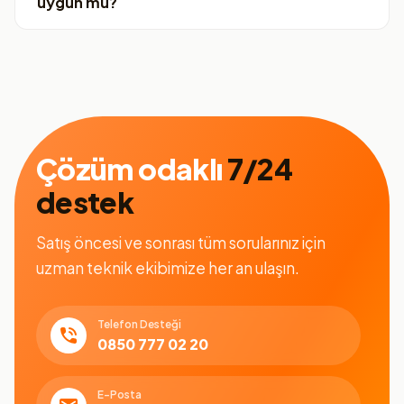
uygun mu?
Çözüm odaklı
7/24
destek
Satış öncesi ve sonrası tüm sorularınız için
uzman teknik ekibimize her an ulaşın.
Telefon Desteği
0850 777 02 20
E-Posta