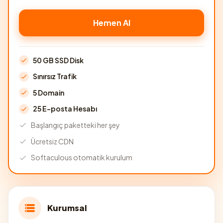
Hemen Al
50 GB SSD Disk
Sınırsız Trafik
5 Domain
25 E-posta Hesabı
Başlangıç paketteki her şey
Ücretsiz CDN
Softaculous otomatik kurulum
Kurumsal