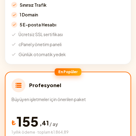
Sınırsız Trafik
1 Domain
5 E-posta Hesabı
Ücretsiz SSL sertifikası
cPanel yönetim paneli
Günlük otomatik yedek
En Popüler
Profesyonel
Büyüyen işletmeler için önerilen paket
155
₺
,
41
/ ay
1 yıllık ödeme · toplam ₺1.864,89