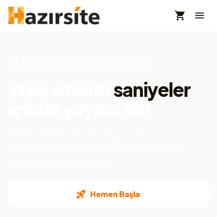
Türkiye'nin yeni nesil hosting platformu
Web sitenizi
saniyeler
içinde yayına alın
Yüksek performanslı hosting, domain, bulut sunucu
ve hazır site çözümleri. Tek panelden yönetin,
dakikalar içinde online olun.
Hemen Başla