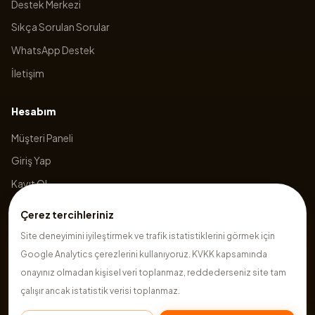
Destek Merkezi
Sıkça Sorulan Sorular
WhatsApp Destek
İletişim
Hesabım
Müşteri Paneli
Giriş Yap
Kayıt Ol
Sepetim
Çerez tercihleriniz
Site deneyimini iyileştirmek ve trafik istatistiklerini görmek için
Google Analytics çerezlerini kullanıyoruz. KVKK kapsamında
©
2026
Hazırsite
. Tüm hakları saklıdır.
onayınız olmadan kişisel veri toplanmaz, reddederseniz site tam
çalışır ancak istatistik verisi toplanmaz.