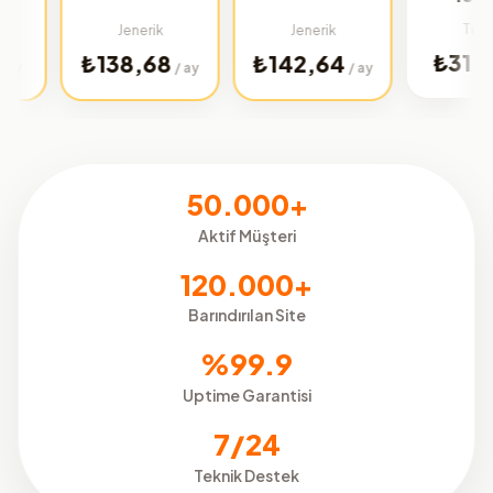
Türkiye
Jenerik
Jenerik
₺31,99
₺138,68
₺142,64
/ ay
/ ay
/ ay
50.000+
Aktif Müşteri
120.000+
Barındırılan Site
%99.9
Uptime Garantisi
7/24
Teknik Destek