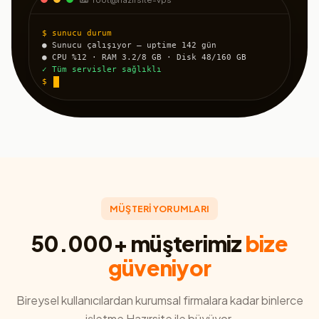
$ sunucu durum
● Sunucu çalışıyor — uptime 142 gün
● CPU %12 · RAM 3.2/8 GB · Disk 48/160 GB
✓ Tüm servisler sağlıklı
$
MÜŞTERİ YORUMLARI
50.000+ müşterimiz
bize
güveniyor
Bireysel kullanıcılardan kurumsal firmalara kadar binlerce
işletme Hazırsite ile büyüyor.