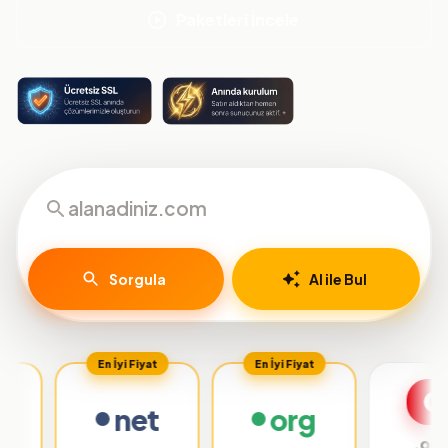
Paketleri İncele
Sorgula
AI ile Bul
En İyi Fiyat
En İyi Fiyat
net
org
.org.tr