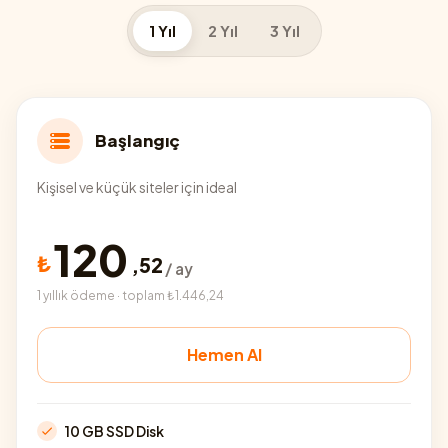
1 Yıl
2 Yıl
3 Yıl
Başlangıç
Kişisel ve küçük siteler için ideal
120
₺
,
52
/ ay
1 yıllık ödeme · toplam ₺1.446,24
Hemen Al
10 GB SSD Disk