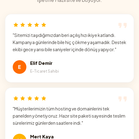
"
Sitemizi taşıdığımızdan beri açılış hızı ikiye katlandı.
Kampanya günlerinde bile hiç çökme yaşamadık. Destek
ekibi gece yarısı bile saniyeler içinde dönüş yapıyor.
"
Elif Demir
E
E-Ticaret Sahibi
"
Müşterilerimizin tüm hosting ve domainlerini tek
panelden yönetiyoruz. Hazır site paketi sayesinde teslim
sürelerimiz günlerden saatlere indi.
"
Mert Kaya