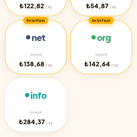
₺122,82
₺54,87
/ ay
/ ay
En İyi Fiyat
En İyi Fiyat
net
org
Jenerik
Jenerik
₺138,68
₺142,64
/ ay
/ ay
info
Jenerik
₺284,37
/ ay