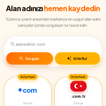
Alan adınızı
hemen kaydedin
Yüzlerce uzantı arasından markanıza en uygun alan adını
saniyeler içinde sorgulayın ve tescil edin.
Sorgula
AI ile Bul
En İyi Fiyat
En İyi Fiyat
com
.com.tr
Jenerik
Türkiye