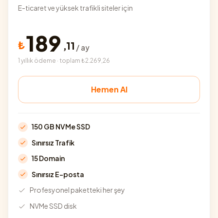
E-ticaret ve yüksek trafikli siteler için
189
₺
,
11
/ ay
1 yıllık ödeme · toplam ₺2.269,26
Hemen Al
150 GB NVMe SSD
Sınırsız Trafik
15 Domain
Sınırsız E-posta
Profesyonel paketteki her şey
NVMe SSD disk