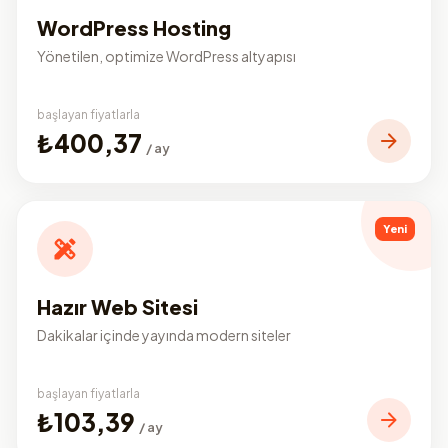
WordPress Hosting
Yönetilen, optimize WordPress altyapısı
başlayan fiyatlarla
₺400,37
/ ay
Yeni
Hazır Web Sitesi
Dakikalar içinde yayında modern siteler
başlayan fiyatlarla
₺103,39
/ ay