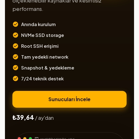
ölçeklenebilir kaynaklar ve kesintisiz
performans.
Anında kurulum
NVMe SSD storage
Root SSH erişimi
Tam yedekli network
Snapshot & yedekleme
7/24 teknik destek
Sunucuları İncele
₺39,64
/ ay'dan
root@hazirsite-vps