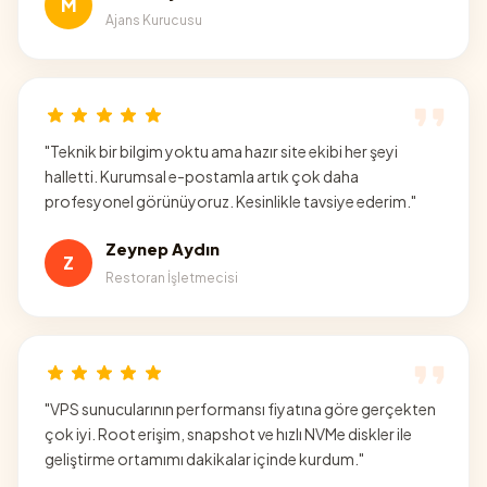
M
Ajans Kurucusu
"
Teknik bir bilgim yoktu ama hazır site ekibi her şeyi
halletti. Kurumsal e-postamla artık çok daha
profesyonel görünüyoruz. Kesinlikle tavsiye ederim.
"
Zeynep Aydın
Z
Restoran İşletmecisi
"
VPS sunucularının performansı fiyatına göre gerçekten
çok iyi. Root erişim, snapshot ve hızlı NVMe diskler ile
geliştirme ortamımı dakikalar içinde kurdum.
"