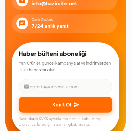
info@hazirsite.net
Canlı Destek
7/24 anlık yanıt
Haber bülteni aboneliği
Yeni ürünler, güncel kampanyalar ve indirimlerden
ilk siz haberdar olun.
Kayıt Ol
Kaydolarak KVKK aydınlatma metnini kabul etmiş
olursunuz. İstediğiniz zaman çıkabilirsiniz.