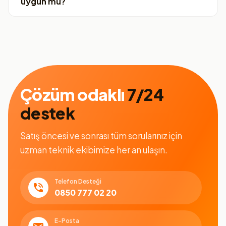
uygun mu?
Çözüm odaklı
7/24
destek
Satış öncesi ve sonrası tüm sorularınız için
uzman teknik ekibimize her an ulaşın.
Telefon Desteği
0850 777 02 20
E-Posta