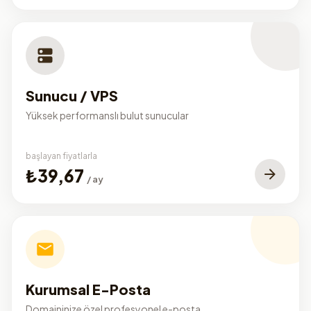
Sunucu / VPS
Yüksek performanslı bulut sunucular
başlayan fiyatlarla
₺39,67
/ ay
Kurumsal E-Posta
Domaininize özel profesyonel e-posta