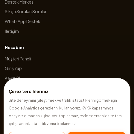
Destek Merkezi
Sıkça Sorulan Sorular
WhatsApp Destek
İletişim
Hesabım
Müşteri Paneli
Giriş Yap
Kayıt Ol
Sepetim
Çerez tercihleriniz
Site deneyimini iyileştirmek ve trafik istatistiklerini görmek için
Google Analytics çerezlerini kullanıyoruz. KVKK kapsamında
©
2026
Hazırsite
. Tüm hakları saklıdır.
onayınız olmadan kişisel veri toplanmaz, reddederseniz site tam
çalışır ancak istatistik verisi toplanmaz.