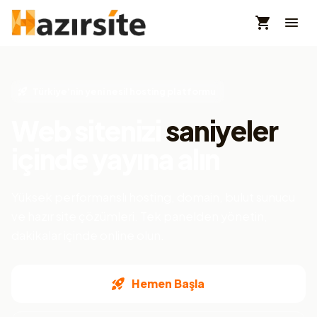
Türkiye'nin yeni nesil hosting platformu
Web sitenizi
saniyeler
içinde yayına alın
Yüksek performanslı hosting, domain, bulut sunucu
ve hazır site çözümleri. Tek panelden yönetin,
dakikalar içinde online olun.
Hemen Başla