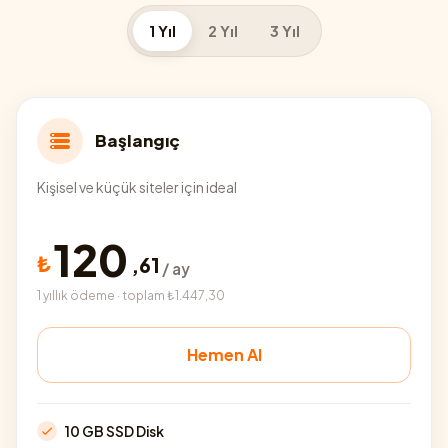
1 Yıl
2 Yıl
3 Yıl
Başlangıç
Kişisel ve küçük siteler için ideal
120
₺
,
61
/ ay
1 yıllık ödeme · toplam ₺1.447,30
Hemen Al
10 GB SSD Disk