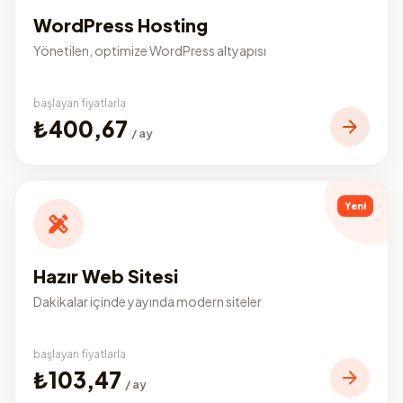
WordPress Hosting
Yönetilen, optimize WordPress altyapısı
başlayan fiyatlarla
₺400,67
/ ay
Yeni
Hazır Web Sitesi
Dakikalar içinde yayında modern siteler
başlayan fiyatlarla
₺103,47
/ ay