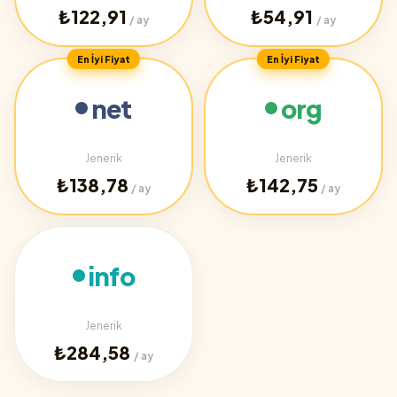
₺122,91
₺54,91
/ ay
/ ay
En İyi Fiyat
En İyi Fiyat
net
org
Jenerik
Jenerik
₺138,78
₺142,75
/ ay
/ ay
info
Jenerik
₺284,58
/ ay