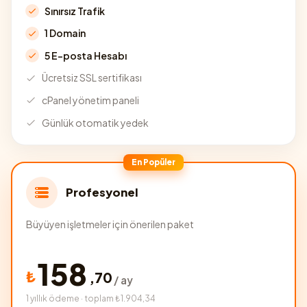
Sınırsız Trafik
1 Domain
5 E-posta Hesabı
Ücretsiz SSL sertifikası
cPanel yönetim paneli
Günlük otomatik yedek
En Popüler
Profesyonel
Büyüyen işletmeler için önerilen paket
158
₺
,
70
/ ay
1 yıllık ödeme · toplam ₺1.904,34