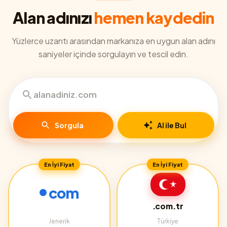
Alan adınızı
hemen kaydedin
Yüzlerce uzantı arasından markanıza en uygun alan adını
saniyeler içinde sorgulayın ve tescil edin.
Sorgula
AI ile Bul
En İyi Fiyat
En İyi Fiyat
com
.com.tr
Jenerik
Türkiye