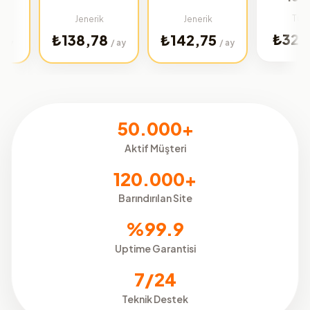
Türkiye
Jenerik
Jenerik
₺32,02
₺138,78
₺142,75
/ ay
/ ay
/ ay
50.000+
Aktif Müşteri
120.000+
Barındırılan Site
%99.9
Uptime Garantisi
7/24
Teknik Destek