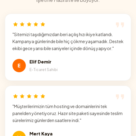
"
Sitemizi taşıdığımızdan beri açılış hızı ikiye katlandı.
Kampanya günlerinde bile hiç çökme yaşamadık. Destek
ekibi gece yarısı bile saniyeler içinde dönüş yapıyor.
"
Elif Demir
E
E-Ticaret Sahibi
"
Müşterilerimizin tüm hosting ve domainlerini tek
panelden yönetiyoruz. Hazır site paketi sayesinde teslim
sürelerimiz günlerden saatlere indi.
"
Mert Kaya