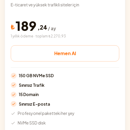
E-ticaret ve yüksek trafikli siteler için
189
₺
,
24
/ ay
1 yıllık ödeme · toplam ₺2.270,93
Hemen Al
150 GB NVMe SSD
Sınırsız Trafik
15 Domain
Sınırsız E-posta
Profesyonel paketteki her şey
NVMe SSD disk