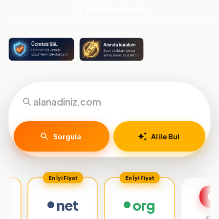
Paketleri İncele
Sorgula
AI ile Bul
En İyi Fiyat
En İyi Fiyat
net
org
.org.tr