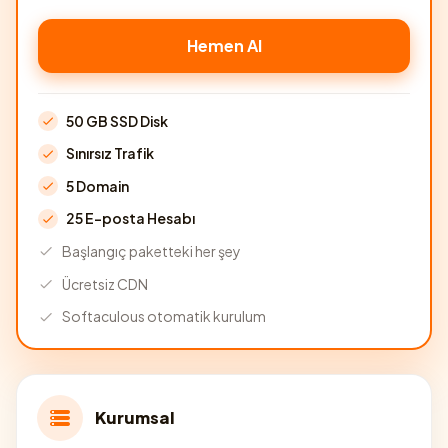
Hemen Al
50 GB SSD Disk
Sınırsız Trafik
5 Domain
25 E-posta Hesabı
Başlangıç paketteki her şey
Ücretsiz CDN
Softaculous otomatik kurulum
Kurumsal