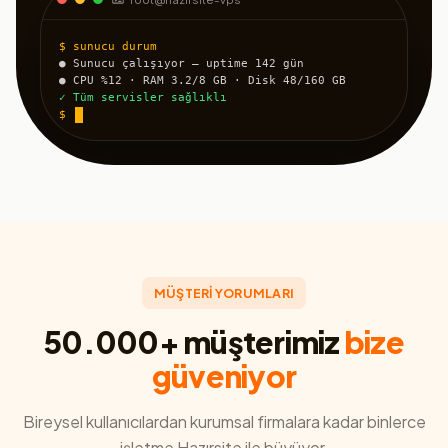
$ sunucu durum
● Sunucu çalışıyor — uptime 142 gün
● CPU %12 · RAM 3.2/8 GB · Disk 48/160 GB
✓ Tüm servisler sağlıklı
$
MÜŞTERİ YORUMLARI
50.000+ müşterimiz
bize
güveniyor
Bireysel kullanıcılardan kurumsal firmalara kadar binlerce
işletme Hazırsite ile büyüyor.