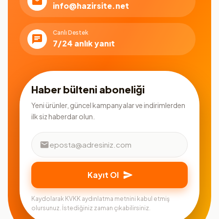
info@hazirsite.net
Canlı Destek
7/24 anlık yanıt
Haber bülteni aboneliği
Yeni ürünler, güncel kampanyalar ve indirimlerden
ilk siz haberdar olun.
Kayıt Ol
Kaydolarak KVKK aydınlatma metnini kabul etmiş
olursunuz. İstediğiniz zaman çıkabilirsiniz.