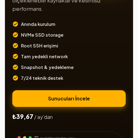
ölçeklenebilir kaynaklar ve kesintisiz
performans.
Anında kurulum
NVMe SSD storage
Root SSH erişimi
Tam yedekli network
Snapshot & yedekleme
7/24 teknik destek
Sunucuları İncele
₺39,67
/ ay'dan
root@hazirsite-vps