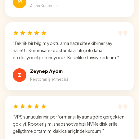
M
Ajans Kurucusu
"
Teknik bir bilgim yoktu ama hazır site ekibi her şeyi
halletti. Kurumsal e-postamla artık çok daha
profesyonel görünüyoruz. Kesinlikle tavsiye ederim.
"
Zeynep Aydın
Z
Restoran İşletmecisi
"
VPS sunucularının performansı fiyatına göre gerçekten
çok iyi. Root erişim, snapshot ve hızlı NVMe diskler ile
geliştirme ortamımı dakikalar içinde kurdum.
"