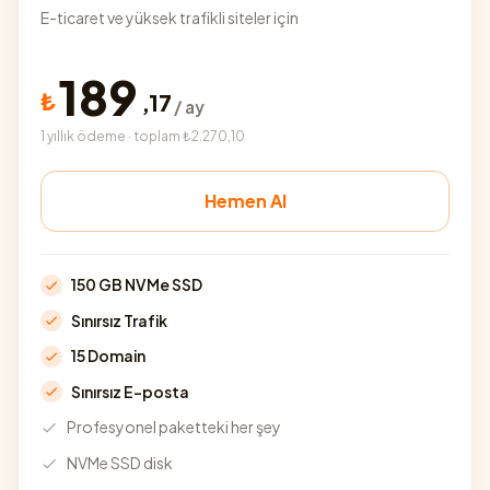
E-ticaret ve yüksek trafikli siteler için
189
₺
,
17
/ ay
1 yıllık ödeme · toplam ₺2.270,10
Hemen Al
150 GB NVMe SSD
Sınırsız Trafik
15 Domain
Sınırsız E-posta
Profesyonel paketteki her şey
NVMe SSD disk