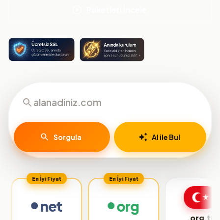
Paketleri İncele
Sorgula
AI ile Bul
En İyi Fiyat
En İyi Fiyat
net
org
.org.tr