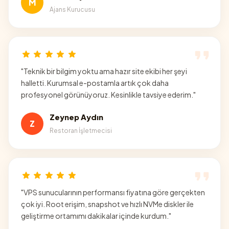
M
Ajans Kurucusu
"
Teknik bir bilgim yoktu ama hazır site ekibi her şeyi
halletti. Kurumsal e-postamla artık çok daha
profesyonel görünüyoruz. Kesinlikle tavsiye ederim.
"
Zeynep Aydın
Z
Restoran İşletmecisi
"
VPS sunucularının performansı fiyatına göre gerçekten
çok iyi. Root erişim, snapshot ve hızlı NVMe diskler ile
geliştirme ortamımı dakikalar içinde kurdum.
"