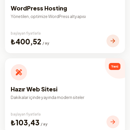
WordPress Hosting
Yönetilen, optimize WordPress altyapısı
başlayan fiyatlarla
₺400,52
/ ay
Yeni
Hazır Web Sitesi
Dakikalar içinde yayında modern siteler
başlayan fiyatlarla
₺103,43
/ ay