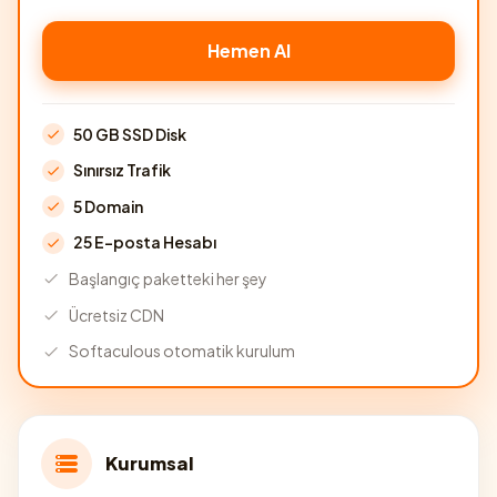
Hemen Al
50 GB SSD Disk
Sınırsız Trafik
5 Domain
25 E-posta Hesabı
Başlangıç paketteki her şey
Ücretsiz CDN
Softaculous otomatik kurulum
Kurumsal