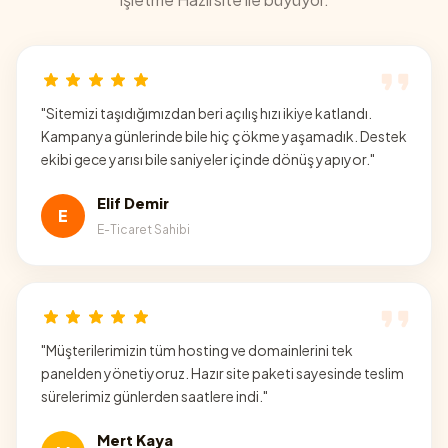
"
Sitemizi taşıdığımızdan beri açılış hızı ikiye katlandı.
Kampanya günlerinde bile hiç çökme yaşamadık. Destek
ekibi gece yarısı bile saniyeler içinde dönüş yapıyor.
"
Elif Demir
E
E-Ticaret Sahibi
"
Müşterilerimizin tüm hosting ve domainlerini tek
panelden yönetiyoruz. Hazır site paketi sayesinde teslim
sürelerimiz günlerden saatlere indi.
"
Mert Kaya