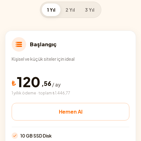
1 Yıl
2 Yıl
3 Yıl
Başlangıç
Kişisel ve küçük siteler için ideal
120
₺
,
56
/ ay
1 yıllık ödeme · toplam ₺1.446,77
Hemen Al
10 GB SSD Disk