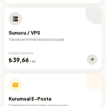
Sunucu / VPS
Yüksek performanslı bulut sunucular
başlayan fiyatlarla
₺39,66
/ ay
Kurumsal E-Posta
Domaininize özel profesyonel e-posta