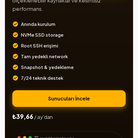
ölçeklenebilir kaynaklar ve kesintisiz
performans.
Anında kurulum
NVMe SSD storage
Root SSH erişimi
Tam yedekli network
Snapshot & yedekleme
7/24 teknik destek
Sunucuları İncele
₺39,66
/ ay'dan
root@hazirsite-vps