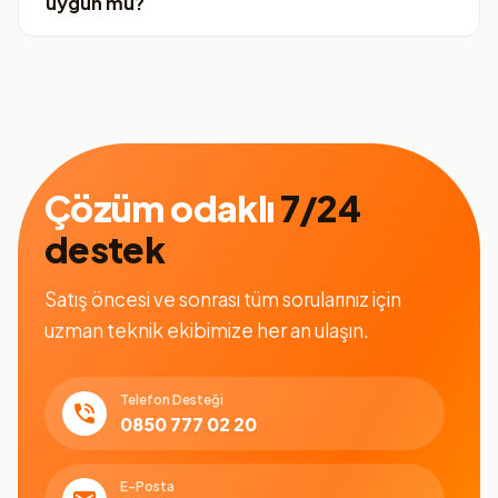
uygun mu?
Çözüm odaklı
7/24
destek
Satış öncesi ve sonrası tüm sorularınız için
uzman teknik ekibimize her an ulaşın.
Telefon Desteği
0850 777 02 20
E-Posta