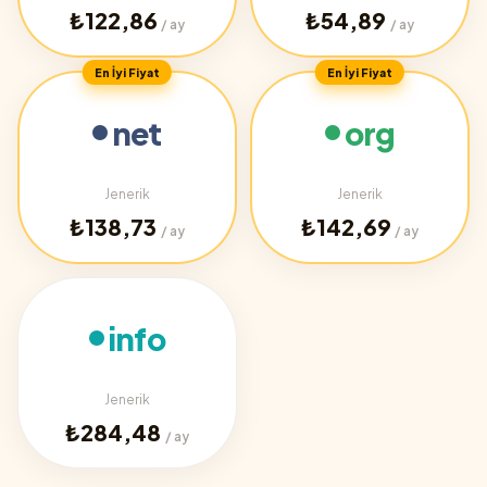
₺122,86
₺54,89
/ ay
/ ay
En İyi Fiyat
En İyi Fiyat
net
org
Jenerik
Jenerik
₺138,73
₺142,69
/ ay
/ ay
info
Jenerik
₺284,48
/ ay