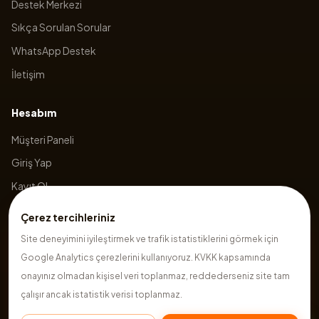
Destek Merkezi
Sıkça Sorulan Sorular
WhatsApp Destek
İletişim
Hesabım
Müşteri Paneli
Giriş Yap
Kayıt Ol
Sepetim
Çerez tercihleriniz
Site deneyimini iyileştirmek ve trafik istatistiklerini görmek için
Google Analytics çerezlerini kullanıyoruz. KVKK kapsamında
©
2026
Hazırsite
. Tüm hakları saklıdır.
onayınız olmadan kişisel veri toplanmaz, reddederseniz site tam
çalışır ancak istatistik verisi toplanmaz.