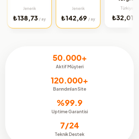
Türkiye
Jenerik
Jenerik
₺32,01
138,73
₺142,69
/ ay
/ ay
/ ay
50.000+
Aktif Müşteri
120.000+
Barındırılan Site
%99.9
Uptime Garantisi
7/24
Teknik Destek