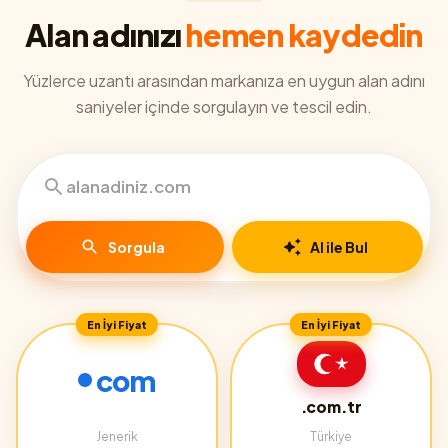
Alan adınızı
hemen kaydedin
Yüzlerce uzantı arasından markanıza en uygun alan adını
saniyeler içinde sorgulayın ve tescil edin.
Sorgula
AI ile Bul
En İyi Fiyat
En İyi Fiyat
com
.com.tr
Jenerik
Türkiye