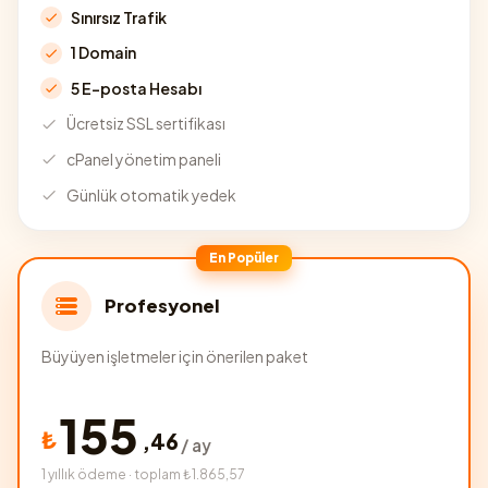
Sınırsız Trafik
1 Domain
5 E-posta Hesabı
Ücretsiz SSL sertifikası
cPanel yönetim paneli
Günlük otomatik yedek
En Popüler
Profesyonel
Büyüyen işletmeler için önerilen paket
155
₺
,
46
/ ay
1 yıllık ödeme · toplam ₺1.865,57