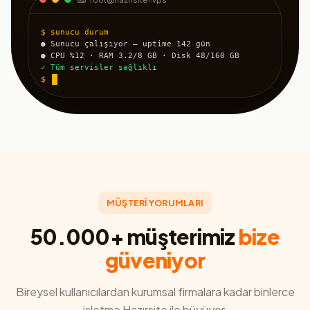
$ sunucu durum
● Sunucu çalışıyor — uptime 142 gün
● CPU %12 · RAM 3.2/8 GB · Disk 48/160 GB
✓ Tüm servisler sağlıklı
$
MÜŞTERİ YORUMLARI
50.000+ müşterimiz
bize
güveniyor
Bireysel kullanıcılardan kurumsal firmalara kadar binlerce
işletme Hazırsite ile büyüyor.