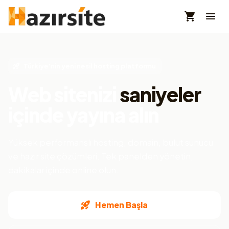
Türkiye'nin yeni nesil hosting platformu
Web sitenizi
saniyeler
içinde yayına alın
Yüksek performanslı hosting, domain, bulut sunucu
ve hazır site çözümleri. Tek panelden yönetin,
dakikalar içinde online olun.
Hemen Başla