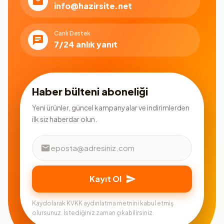
info@hazirsite.net
Canlı Destek
7/24 anlık yanıt
Haber bülteni aboneliği
Yeni ürünler, güncel kampanyalar ve indirimlerden
ilk siz haberdar olun.
Kayıt Ol
Kaydolarak KVKK aydınlatma metnini kabul etmiş
olursunuz. İstediğiniz zaman çıkabilirsiniz.