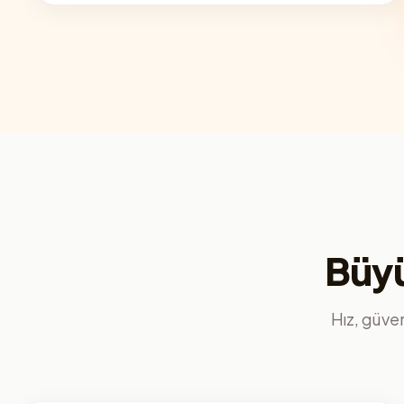
Büyü
Hız, güvenl