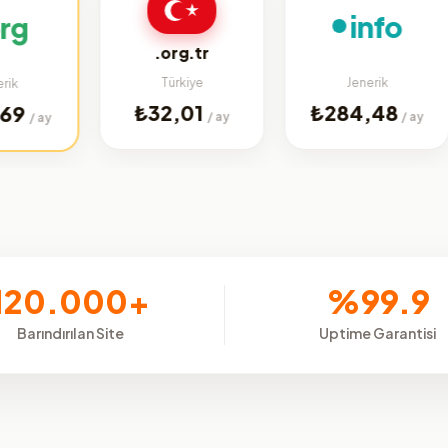
info
.org.tr
Türkiye
Jenerik
₺32,01
₺284,48
/ ay
/ ay
y
120.000+
%99.9
Barındırılan Site
Uptime Garantisi