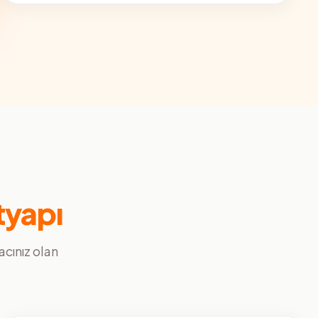
tyapı
yacınız olan