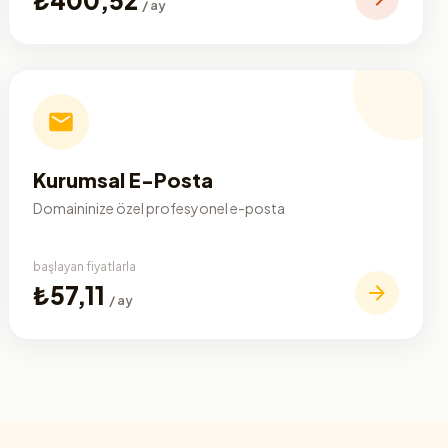
/ ay
Kurumsal E-Posta
Domaininize özel profesyonel e-posta
başlayan fiyatlarla
₺57,11
/ ay