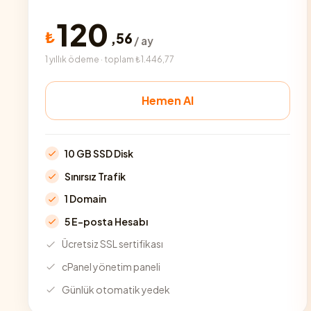
120
₺
,
56
/ ay
1 yıllık ödeme · toplam ₺1.446,77
Hemen Al
10 GB SSD Disk
Sınırsız Trafik
1 Domain
5 E-posta Hesabı
Ücretsiz SSL sertifikası
cPanel yönetim paneli
Günlük otomatik yedek