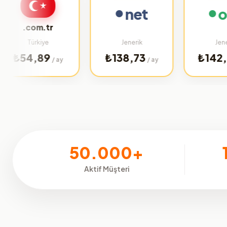
net
org
.com.tr
Türkiye
Jenerik
Jenerik
4,89
₺138,73
₺142,69
/ ay
/ ay
/ a
50.000+
Aktif Müşteri