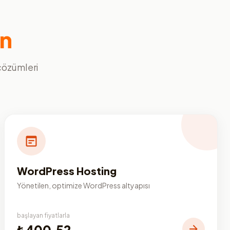
ın
 çözümleri
WordPress Hosting
Yönetilen, optimize WordPress altyapısı
başlayan fiyatlarla
₺400,52