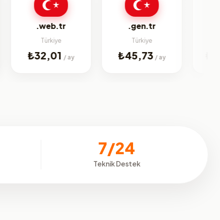
bi
.web.tr
.gen.tr
Türkiye
Türkiye
Jenerik
₺32,01
₺45,73
₺224,9
/ ay
/ ay
7/24
Teknik Destek