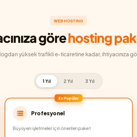
WEB HOSTING
acınıza göre
hosting pak
blogdan yüksek trafikli e-ticaretine kadar, ihtiyacınıza gö
1 Yıl
2 Yıl
3 Yıl
En Popüler
Profesyonel
Büyüyen işletmeler için önerilen paket