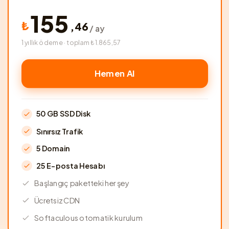
155
₺
,
46
/ ay
1 yıllık ödeme · toplam ₺1.865,57
Hemen Al
50 GB SSD Disk
Sınırsız Trafik
5 Domain
25 E-posta Hesabı
Başlangıç paketteki her şey
Ücretsiz CDN
Softaculous otomatik kurulum