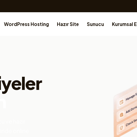
WordPress Hosting
Hazır Site
Sunucu
Kurumsal 
iyeler
n
u ve hazır
çinde online