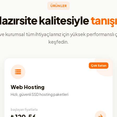
ÜRÜNLER
azırsite kalitesiyle
tanış
ve kurumsal tüm ihtiyaçlarınız için yüksek performanslı
keşfedin.
Çok Satan
Web Hosting
Hızlı, güvenli SSD hosting paketleri
başlayan fiyatlarla
₺120,56