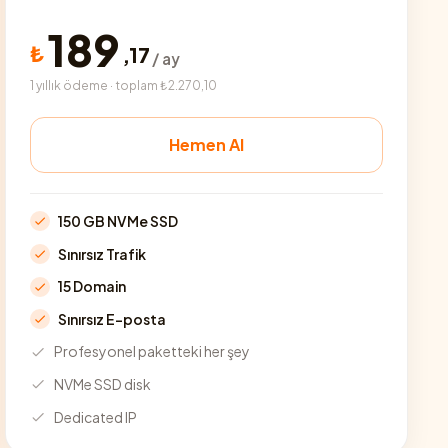
189
₺
,
17
/ ay
1 yıllık ödeme · toplam ₺2.270,10
Hemen Al
150 GB NVMe SSD
Sınırsız Trafik
15 Domain
Sınırsız E-posta
Profesyonel paketteki her şey
NVMe SSD disk
Dedicated IP