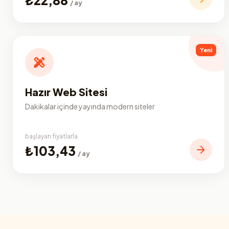
/ ay
Yeni
Hazır Web Sitesi
Dakikalar içinde yayında modern siteler
başlayan fiyatlarla
₺103,43
/ ay