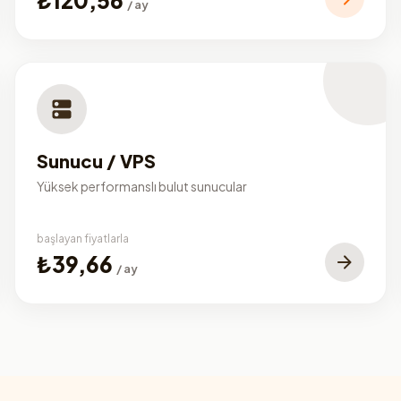
/ ay
Sunucu / VPS
Yüksek performanslı bulut sunucular
başlayan fiyatlarla
₺39,66
/ ay