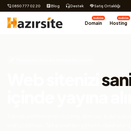
0850 777 02 20
Blog
Destek
Satış Ortaklığı
indirim
indirim
Domain
Hosting
Türkiye'nin yeni nesil hosting platformu
Web sitenizi
san
içinde yayına alı
Yüksek performanslı hosting, domain, bulut sunuc
site çözümleri. Tek panelden yönetin, dakikalar i