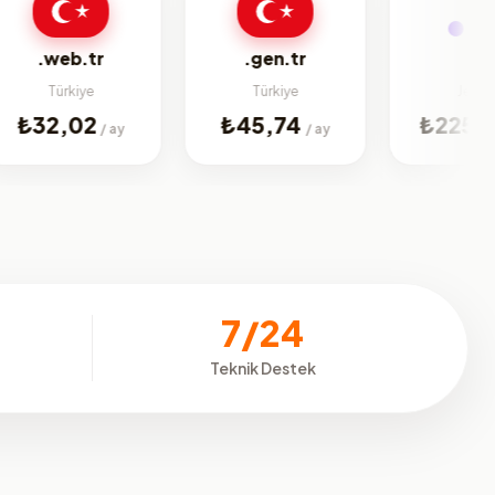
biz
eb.tr
.gen.tr
ürkiye
Türkiye
Jenerik
2,02
₺45,74
₺225,07
/ ay
/ ay
/ ay
7/24
Teknik Destek