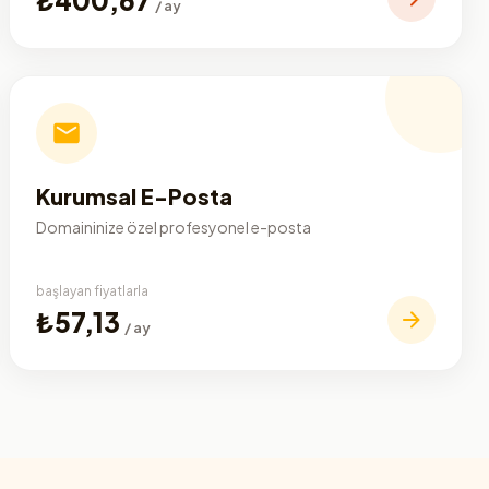
/ ay
Kurumsal E-Posta
Domaininize özel profesyonel e-posta
başlayan fiyatlarla
₺57,13
/ ay