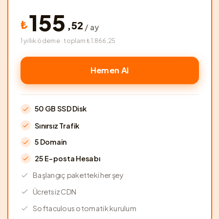
155
₺
,
52
/ ay
1 yıllık ödeme · toplam ₺1.866,25
Hemen Al
50 GB SSD Disk
Sınırsız Trafik
5 Domain
25 E-posta Hesabı
Başlangıç paketteki her şey
Ücretsiz CDN
Softaculous otomatik kurulum