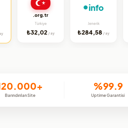
info
.org.tr
.w
Türkiye
Jenerik
T
₺32,02
₺284,58
₺3
/ ay
/ ay
120.000+
%99.9
Barındırılan Site
Uptime Garantisi