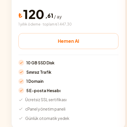
120
₺
,
61
/ ay
1 yıllık ödeme · toplam ₺1.447,30
Hemen Al
10 GB SSD Disk
Sınırsız Trafik
1 Domain
5 E-posta Hesabı
Ücretsiz SSL sertifikası
cPanel yönetim paneli
Günlük otomatik yedek