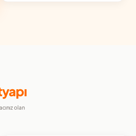
tyapı
yacınız olan