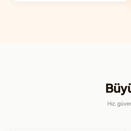
Büyü
Hız, güvenl