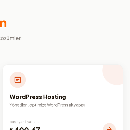
ın
 çözümleri
WordPress Hosting
Yönetilen, optimize WordPress altyapısı
başlayan fiyatlarla
₺400,67