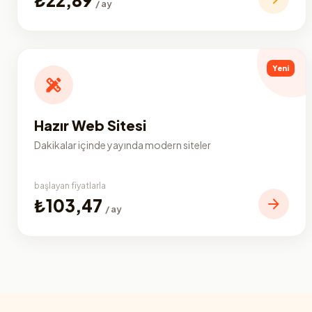
/ ay
Yeni
Hazır Web Sitesi
Dakikalar içinde yayında modern siteler
başlayan fiyatlarla
₺103,47
/ ay