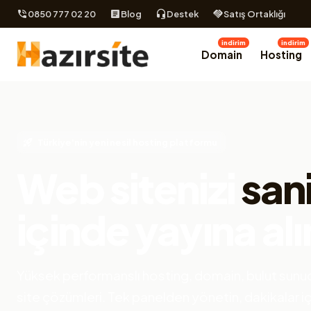
0850 777 02 20
Blog
Destek
Satış Ortaklığı
indirim
indirim
Domain
Hosting
Türkiye'nin yeni nesil hosting platformu
Web sitenizi
san
içinde yayına alı
Yüksek performanslı hosting, domain, bulut sunuc
site çözümleri. Tek panelden yönetin, dakikalar i