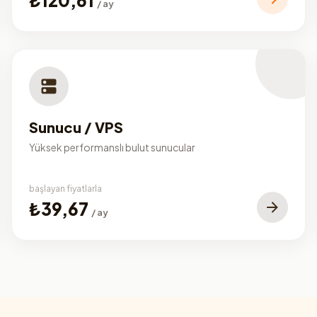
/ ay
Sunucu / VPS
Yüksek performanslı bulut sunucular
başlayan fiyatlarla
₺39,67
/ ay