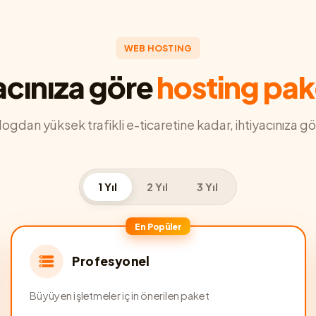
WEB HOSTING
acınıza göre
hosting pak
blogdan yüksek trafikli e-ticaretine kadar, ihtiyacınıza gö
1 Yıl
2 Yıl
3 Yıl
En Popüler
Profesyonel
Büyüyen işletmeler için önerilen paket