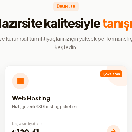
ÜRÜNLER
azırsite kalitesiyle
tanış
ve kurumsal tüm ihtiyaçlarınız için yüksek performanslı
keşfedin.
Çok Satan
Web Hosting
Hızlı, güvenli SSD hosting paketleri
başlayan fiyatlarla
₺120,61