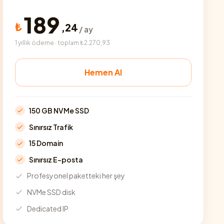
189
₺
,
24
/ ay
1 yıllık ödeme · toplam ₺2.270,93
Hemen Al
150 GB NVMe SSD
Sınırsız Trafik
15 Domain
Sınırsız E-posta
Profesyonel paketteki her şey
NVMe SSD disk
Dedicated IP