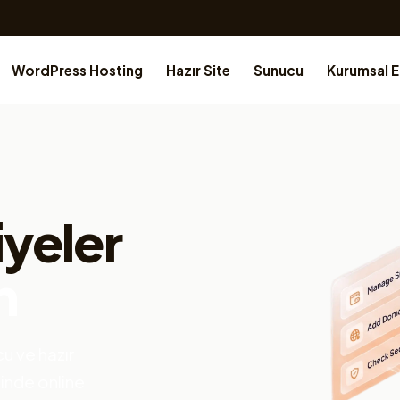
WordPress Hosting
Hazır Site
Sunucu
Kurumsal 
iyeler
n
u ve hazır
çinde online