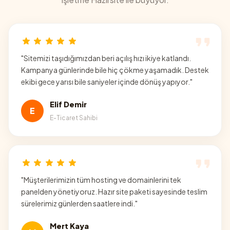
"
Sitemizi taşıdığımızdan beri açılış hızı ikiye katlandı.
Kampanya günlerinde bile hiç çökme yaşamadık. Destek
ekibi gece yarısı bile saniyeler içinde dönüş yapıyor.
"
Elif Demir
E
E-Ticaret Sahibi
"
Müşterilerimizin tüm hosting ve domainlerini tek
panelden yönetiyoruz. Hazır site paketi sayesinde teslim
sürelerimiz günlerden saatlere indi.
"
Mert Kaya