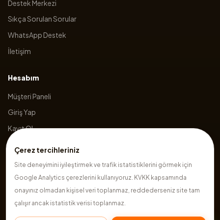
Destek Merkezi
Sıkça Sorulan Sorular
WhatsApp Destek
İletişim
Hesabım
Müşteri Paneli
Giriş Yap
Kayıt Ol
Sepetim
Çerez tercihleriniz
Site deneyimini iyileştirmek ve trafik istatistiklerini görmek için
Google Analytics çerezlerini kullanıyoruz. KVKK kapsamında
©
2026
Hazırsite
. Tüm hakları saklıdır.
onayınız olmadan kişisel veri toplanmaz, reddederseniz site tam
çalışır ancak istatistik verisi toplanmaz.