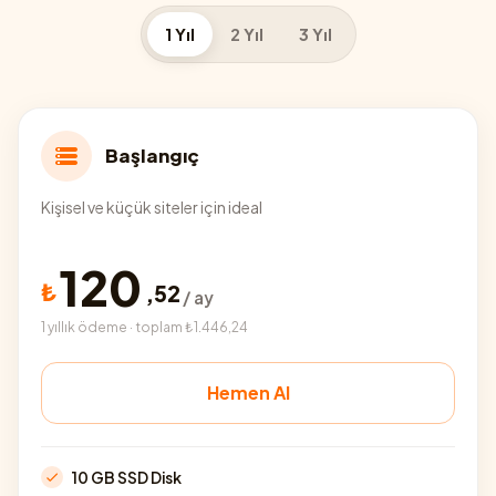
1 Yıl
2 Yıl
3 Yıl
Başlangıç
Kişisel ve küçük siteler için ideal
120
₺
,
52
/ ay
1 yıllık ödeme · toplam ₺1.446,24
Hemen Al
10 GB SSD Disk