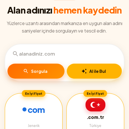
Alan adınızı
hemen kaydedin
Yüzlerce uzantı arasından markanıza en uygun alan adını
saniyeler içinde sorgulayın ve tescil edin.
Sorgula
AI ile Bul
En İyi Fiyat
En İyi Fiyat
com
.com.tr
Jenerik
Türkiye