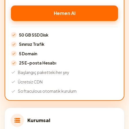
Hemen Al
50 GB SSD Disk
Sınırsız Trafik
5 Domain
25 E-posta Hesabı
Başlangıç paketteki her şey
Ücretsiz CDN
Softaculous otomatik kurulum
Kurumsal