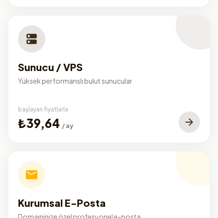
Sunucu / VPS
Yüksek performanslı bulut sunucular
başlayan fiyatlarla
₺39,64
/ ay
Kurumsal E-Posta
Domaininize özel profesyonel e-posta