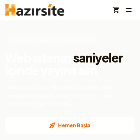
Türkiye'nin yeni nesil hosting platformu
Web sitenizi
saniyeler
içinde yayına alın
Yüksek performanslı hosting, domain, bulut sunucu
ve hazır site çözümleri. Tek panelden yönetin,
dakikalar içinde online olun.
Hemen Başla