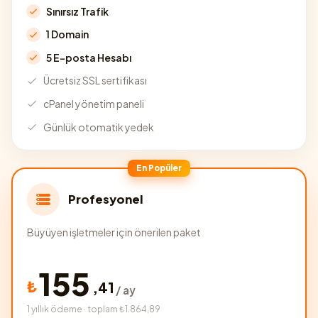
Sınırsız Trafik
1 Domain
5 E-posta Hesabı
Ücretsiz SSL sertifikası
cPanel yönetim paneli
Günlük otomatik yedek
En Popüler
Profesyonel
Büyüyen işletmeler için önerilen paket
155
₺
,
41
/ ay
1 yıllık ödeme · toplam ₺1.864,89