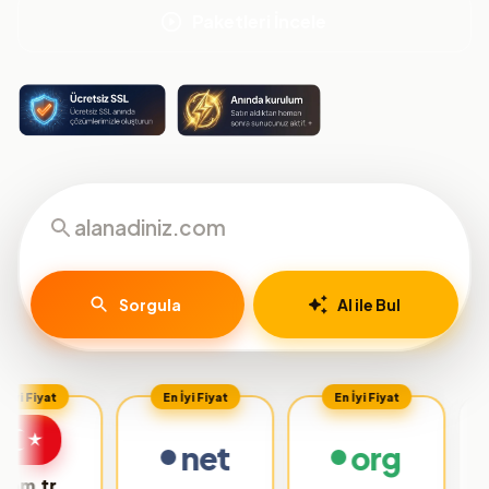
Paketleri İncele
Sorgula
AI ile Bul
En İyi Fiyat
En İyi Fiyat
net
org
.org.