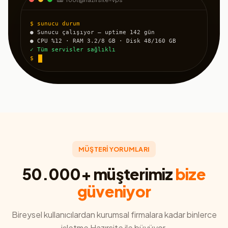
$ sunucu durum
● Sunucu çalışıyor — uptime 142 gün
● CPU %12 · RAM 3.2/8 GB · Disk 48/160 GB
✓ Tüm servisler sağlıklı
$
MÜŞTERİ YORUMLARI
50.000+ müşterimiz
bize
güveniyor
Bireysel kullanıcılardan kurumsal firmalara kadar binlerce
işletme Hazırsite ile büyüyor.