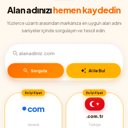
Alan adınızı
hemen kaydedin
Yüzlerce uzantı arasından markanıza en uygun alan adını
saniyeler içinde sorgulayın ve tescil edin.
Sorgula
AI ile Bul
En İyi Fiyat
En İyi Fiyat
com
.com.tr
Jenerik
Türkiye