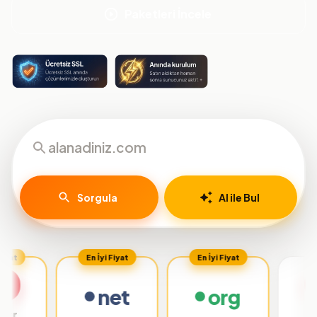
Paketleri İncele
Sorgula
AI ile Bul
En İyi Fiyat
En İyi Fiyat
net
org
.org.tr