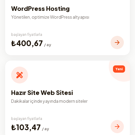
WordPress Hosting
Yönetilen, optimize WordPress altyapısı
başlayan fiyatlarla
₺400,67
/ ay
Yeni
Hazır Site Web Sitesi
Dakikalar içinde yayında modern siteler
başlayan fiyatlarla
₺103,47
/ ay