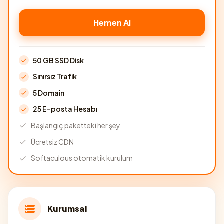
Hemen Al
50 GB SSD Disk
Sınırsız Trafik
5 Domain
25 E-posta Hesabı
Başlangıç paketteki her şey
Ücretsiz CDN
Softaculous otomatik kurulum
Kurumsal