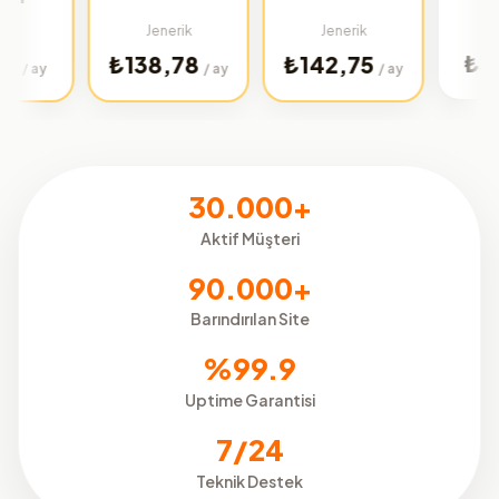
Türkiye
Jenerik
Jenerik
₺32,02
₺138,78
₺142,75
/
/ ay
/ ay
30.000+
Aktif Müşteri
90.000+
Barındırılan Site
%99.9
Uptime Garantisi
7/24
Teknik Destek