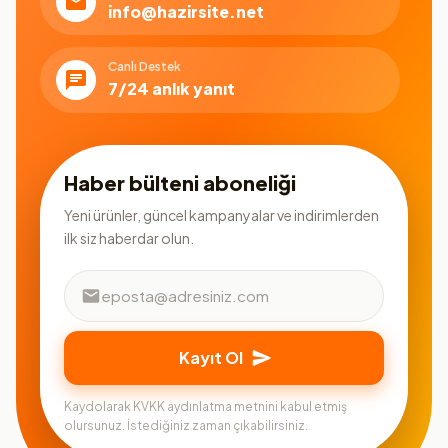
info@hazirsite.net
Canlı Destek
7/24 anlık yanıt
Haber bülteni aboneliği
Yeni ürünler, güncel kampanyalar ve indirimlerden
ilk siz haberdar olun.
Kayıt Ol
Kaydolarak KVKK aydınlatma metnini kabul etmiş
olursunuz. İstediğiniz zaman çıkabilirsiniz.