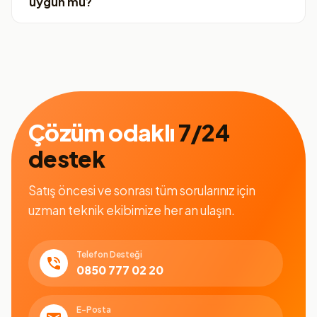
uygun mu?
Çözüm odaklı
7/24
destek
Satış öncesi ve sonrası tüm sorularınız için
uzman teknik ekibimize her an ulaşın.
Telefon Desteği
0850 777 02 20
E-Posta