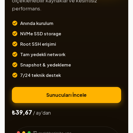
ölçeklenebilir kaynaklar ve kesintisiz
performans.
Anında kurulum
NVMe SSD storage
Root SSH erişimi
Tam yedekli network
Snapshot & yedekleme
7/24 teknik destek
Sunucuları İncele
₺39,67
/ ay'dan
root@hazirsite-vps