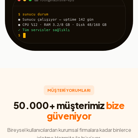
$ sunucu durum
● Sunucu çalışıyor — uptime 142 gün
● CPU %12 · RAM 3.2/8 GB · Disk 48/160 GB
✓ Tüm servisler sağlıklı
$
MÜŞTERİ YORUMLARI
50.000+ müşterimiz
bize
güveniyor
Bireysel kullanıcılardan kurumsal firmalara kadar binlerce
işletme Hazırsite ile büyüyor.