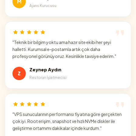
M
Ajans Kurucusu
"
Teknik bir bilgim yoktu ama hazır site ekibi her şeyi
halletti. Kurumsal e-postamla artık çok daha
profesyonel görünüyoruz. Kesinlikle tavsiye ederim.
"
Zeynep Aydın
Z
Restoran İşletmecisi
"
VPS sunucularının performansı fiyatına göre gerçekten
çok iyi. Root erişim, snapshot ve hızlı NVMe diskler ile
geliştirme ortamımı dakikalar içinde kurdum.
"