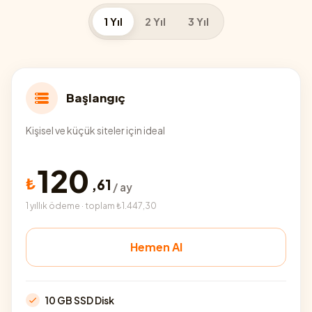
1 Yıl
2 Yıl
3 Yıl
Başlangıç
Kişisel ve küçük siteler için ideal
120
₺
,
61
/ ay
1 yıllık ödeme · toplam ₺1.447,30
Hemen Al
10 GB SSD Disk