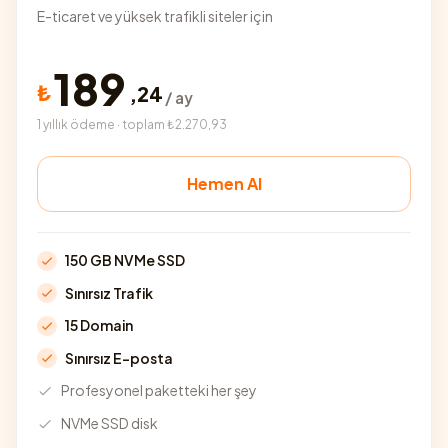
E-ticaret ve yüksek trafikli siteler için
189
₺
,
24
/ ay
1 yıllık ödeme · toplam ₺2.270,93
Hemen Al
150 GB NVMe SSD
Sınırsız Trafik
15 Domain
Sınırsız E-posta
Profesyonel paketteki her şey
NVMe SSD disk