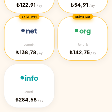
₺122,91
₺54,91
/ ay
/ ay
En İyi Fiyat
En İyi Fiyat
net
org
Jenerik
Jenerik
₺138,78
₺142,75
/ ay
/ ay
info
Jenerik
₺284,58
/ ay