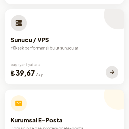
Sunucu / VPS
Yüksek performanslı bulut sunucular
başlayan fiyatlarla
₺39,67
/ ay
Kurumsal E-Posta
Domaininize özel profesyonel e-posta