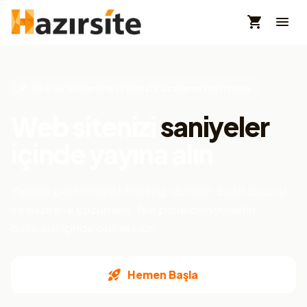
Türkiye'nin Yeni Nesil Dijital Pazarlama Platformu
Web sitenizi
saniyeler
içinde yayına alın
Yüksek performanslı hosting, domain, bulut sunucu
ve hazır site çözümleri. Tek panelden yönetin,
dakikalar içinde online olun.
Hemen Başla