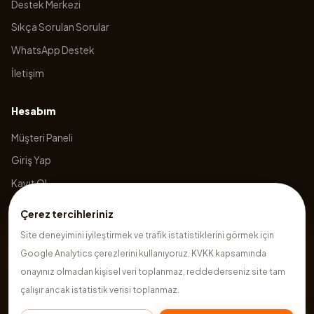
Destek Merkezi
Sıkça Sorulan Sorular
WhatsApp Destek
İletişim
Hesabım
Müşteri Paneli
Giriş Yap
Kayıt Ol
Sepetim
Çerez tercihleriniz
Site deneyimini iyileştirmek ve trafik istatistiklerini görmek için
Google Analytics çerezlerini kullanıyoruz. KVKK kapsamında
©
2026
Hazırsite
. Tüm hakları saklıdır.
onayınız olmadan kişisel veri toplanmaz, reddederseniz site tam
çalışır ancak istatistik verisi toplanmaz.