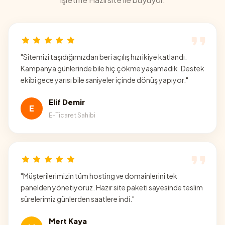
"
Sitemizi taşıdığımızdan beri açılış hızı ikiye katlandı.
Kampanya günlerinde bile hiç çökme yaşamadık. Destek
ekibi gece yarısı bile saniyeler içinde dönüş yapıyor.
"
Elif Demir
E
E-Ticaret Sahibi
"
Müşterilerimizin tüm hosting ve domainlerini tek
panelden yönetiyoruz. Hazır site paketi sayesinde teslim
sürelerimiz günlerden saatlere indi.
"
Mert Kaya