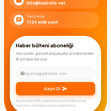
info@hazirsite.net
Canlı Destek
7/24 anlık yanıt
Haber bülteni aboneliği
Yeni ürünler, güncel kampanyalar ve indirimlerden
ilk siz haberdar olun.
Kayıt Ol
Kaydolarak KVKK aydınlatma metnini kabul etmiş
olursunuz. İstediğiniz zaman çıkabilirsiniz.