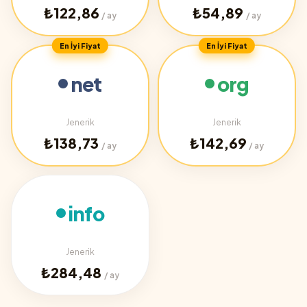
₺122,86
₺54,89
/ ay
/ ay
En İyi Fiyat
En İyi Fiyat
net
org
Jenerik
Jenerik
₺138,73
₺142,69
/ ay
/ ay
info
Jenerik
₺284,48
/ ay