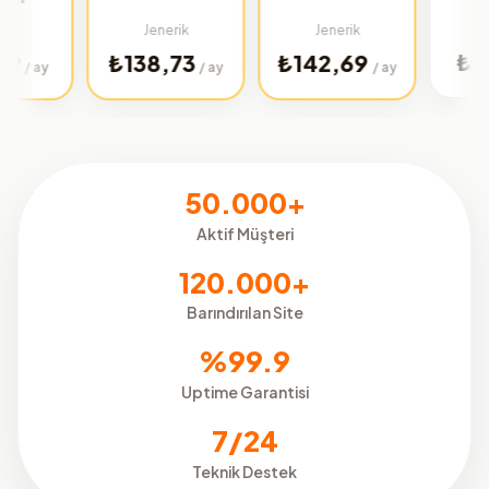
Türkiye
Jenerik
Jenerik
₺32,01
₺138,73
₺142,69
/
/ ay
/ ay
50.000+
Aktif Müşteri
120.000+
Barındırılan Site
%99.9
Uptime Garantisi
7/24
Teknik Destek