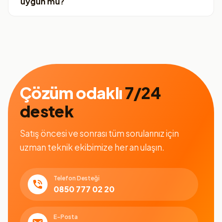
uygun mu?
Çözüm odaklı
7/24
destek
Satış öncesi ve sonrası tüm sorularınız için
uzman teknik ekibimize her an ulaşın.
Telefon Desteği
0850 777 02 20
E-Posta