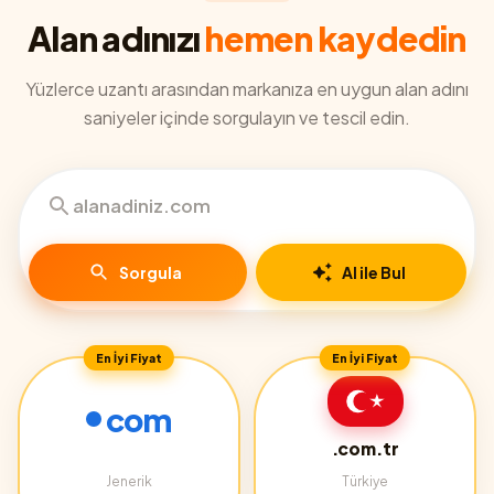
Alan adınızı
hemen kaydedin
Yüzlerce uzantı arasından markanıza en uygun alan adını
saniyeler içinde sorgulayın ve tescil edin.
Sorgula
AI ile Bul
En İyi Fiyat
En İyi Fiyat
com
.com.tr
Jenerik
Türkiye