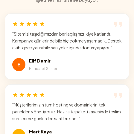
"
Sitemizi taşıdığımızdan beri açılış hızı ikiye katlandı.
Kampanya günlerinde bile hiç çökme yaşamadık. Destek
ekibi gece yarısı bile saniyeler içinde dönüş yapıyor.
"
Elif Demir
E
E-Ticaret Sahibi
"
Müşterilerimizin tüm hosting ve domainlerini tek
panelden yönetiyoruz. Hazır site paketi sayesinde teslim
sürelerimiz günlerden saatlere indi.
"
Mert Kaya