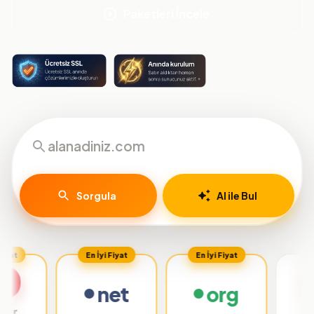
Paketleri İncele
Sorgula
AI ile Bul
En İyi Fiyat
En İyi Fiyat
net
org
.org.tr