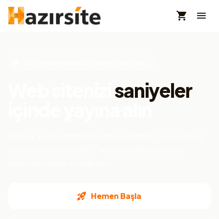
Türkiye'nin yeni nesil hosting platformu
Web sitenizi
saniyeler
içinde yayına alın
Yüksek performanslı hosting, domain, bulut sunucu
ve hazır site çözümleri. Tek panelden yönetin,
dakikalar içinde online olun.
Hemen Başla