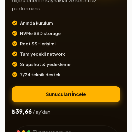
ölçeklenebilir kaynaklar ve kesintisiz
performans.
Anında kurulum
NVMe SSD storage
Root SSH erişimi
Tam yedekli network
Snapshot & yedekleme
7/24 teknik destek
Sunucuları İncele
₺39,66
/ ay'dan
root@hazirsite-vps