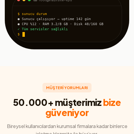
$ sunucu durum
● Sunucu çalışıyor — uptime 142 gün
● CPU %12 · RAM 3.2/8 GB · Disk 48/160 GB
✓ Tüm servisler sağlıklı
$
MÜŞTERİ YORUMLARI
50.000+ müşterimiz
bize
güveniyor
Bireysel kullanıcılardan kurumsal firmalara kadar binlerce
işletme Hazırsite ile büyüyor.