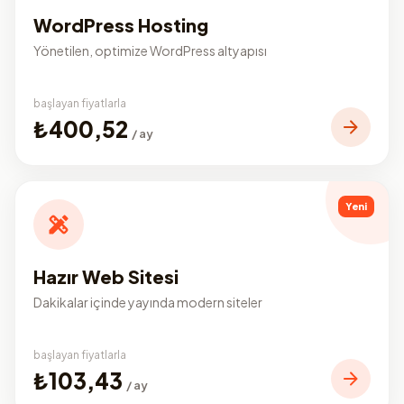
WordPress Hosting
Yönetilen, optimize WordPress altyapısı
başlayan fiyatlarla
₺400,52
/ ay
Yeni
Hazır Web Sitesi
Dakikalar içinde yayında modern siteler
başlayan fiyatlarla
₺103,43
/ ay