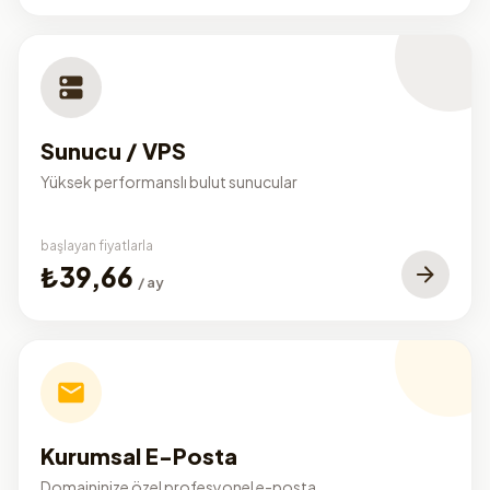
Sunucu / VPS
Yüksek performanslı bulut sunucular
başlayan fiyatlarla
₺39,66
/ ay
Kurumsal E-Posta
Domaininize özel profesyonel e-posta