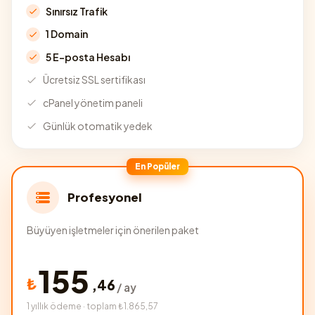
Sınırsız Trafik
1 Domain
5 E-posta Hesabı
Ücretsiz SSL sertifikası
cPanel yönetim paneli
Günlük otomatik yedek
En Popüler
Profesyonel
Büyüyen işletmeler için önerilen paket
155
₺
,
46
/ ay
1 yıllık ödeme · toplam ₺1.865,57