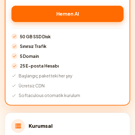
Hemen Al
50 GB SSD Disk
Sınırsız Trafik
5 Domain
25 E-posta Hesabı
Başlangıç paketteki her şey
Ücretsiz CDN
Softaculous otomatik kurulum
Kurumsal