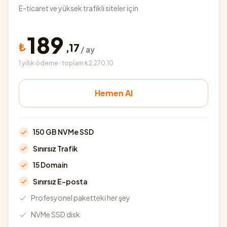
E-ticaret ve yüksek trafikli siteler için
189
₺
,
17
/ ay
1 yıllık ödeme · toplam ₺2.270,10
Hemen Al
150 GB NVMe SSD
Sınırsız Trafik
15 Domain
Sınırsız E-posta
Profesyonel paketteki her şey
NVMe SSD disk