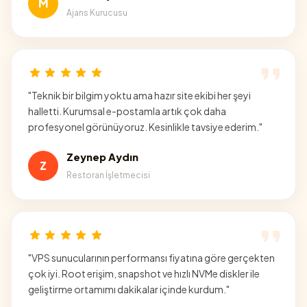
M
Ajans Kurucusu
"
Teknik bir bilgim yoktu ama hazır site ekibi her şeyi
halletti. Kurumsal e-postamla artık çok daha
profesyonel görünüyoruz. Kesinlikle tavsiye ederim.
"
Zeynep Aydın
Z
Restoran İşletmecisi
"
VPS sunucularının performansı fiyatına göre gerçekten
çok iyi. Root erişim, snapshot ve hızlı NVMe diskler ile
geliştirme ortamımı dakikalar içinde kurdum.
"