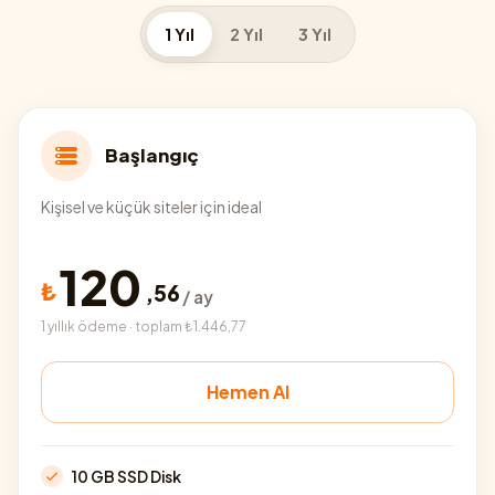
1 Yıl
2 Yıl
3 Yıl
Başlangıç
Kişisel ve küçük siteler için ideal
120
₺
,
56
/ ay
1 yıllık ödeme · toplam ₺1.446,77
Hemen Al
10 GB SSD Disk