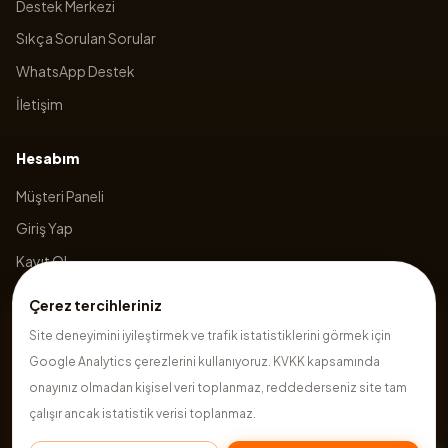
Destek Merkezi
Sıkça Sorulan Sorular
WhatsApp Destek
İletişim
Hesabım
Müşteri Paneli
Giriş Yap
Kayıt Ol
Sepetim
Çerez tercihleriniz
Site deneyimini iyileştirmek ve trafik istatistiklerini görmek için
Google Analytics çerezlerini kullanıyoruz. KVKK kapsamında
©
2026
Hazırsite
. Tüm hakları saklıdır.
onayınız olmadan kişisel veri toplanmaz, reddederseniz site tam
çalışır ancak istatistik verisi toplanmaz.