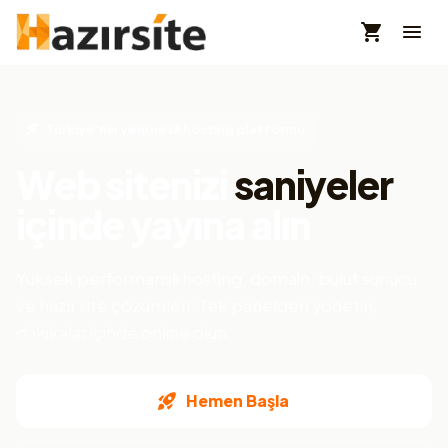
Türkiye'nin yeni nesil hosting platformu
Web sitenizi
saniyeler
içinde yayına alın
Yüksek performanslı hosting, domain, bulut sunucu
ve hazır site çözümleri. Tek panelden yönetin,
dakikalar içinde online olun.
Hemen Başla