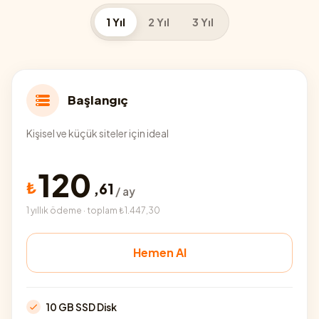
1 Yıl
2 Yıl
3 Yıl
Başlangıç
Kişisel ve küçük siteler için ideal
120
₺
,
61
/ ay
1 yıllık ödeme · toplam ₺1.447,30
Hemen Al
10 GB SSD Disk