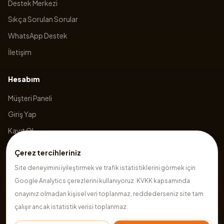
Destek Merkezi
Sıkça Sorulan Sorular
WhatsApp Destek
İletişim
Hesabım
Müşteri Paneli
Giriş Yap
Kayıt Ol
Sepetim
Çerez tercihleriniz
Site deneyimini iyileştirmek ve trafik istatistiklerini görmek için
Google Analytics çerezlerini kullanıyoruz. KVKK kapsamında
©
2026
Hazırsite
. Tüm hakları saklıdır.
onayınız olmadan kişisel veri toplanmaz, reddederseniz site tam
çalışır ancak istatistik verisi toplanmaz.