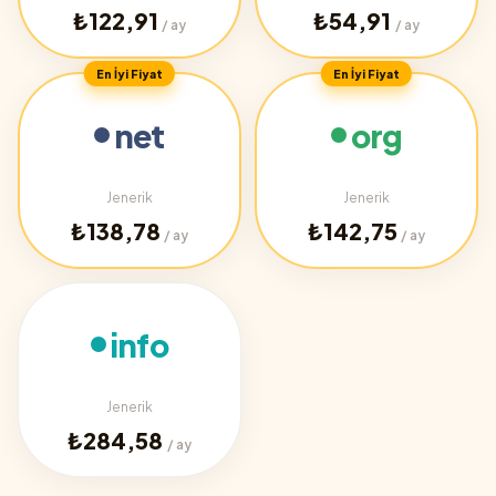
₺122,91
₺54,91
/ ay
/ ay
En İyi Fiyat
En İyi Fiyat
net
org
Jenerik
Jenerik
₺138,78
₺142,75
/ ay
/ ay
info
Jenerik
₺284,58
/ ay