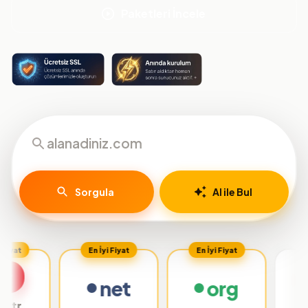
Paketleri İncele
Sorgula
AI ile Bul
En İyi Fiyat
En İyi Fiyat
net
org
.org.tr