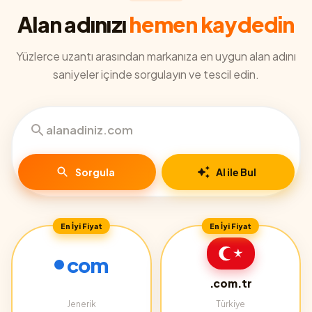
Alan adınızı
hemen kaydedin
Yüzlerce uzantı arasından markanıza en uygun alan adını
saniyeler içinde sorgulayın ve tescil edin.
Sorgula
AI ile Bul
En İyi Fiyat
En İyi Fiyat
com
.com.tr
Jenerik
Türkiye