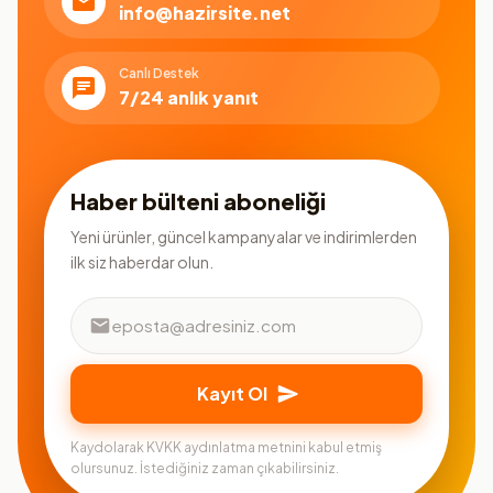
info@hazirsite.net
Canlı Destek
7/24 anlık yanıt
Haber bülteni aboneliği
Yeni ürünler, güncel kampanyalar ve indirimlerden
ilk siz haberdar olun.
Kayıt Ol
Kaydolarak KVKK aydınlatma metnini kabul etmiş
olursunuz. İstediğiniz zaman çıkabilirsiniz.