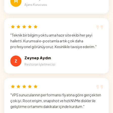
M
Ajans Kurucusu
"
Teknik bir bilgim yoktu ama hazır site ekibi her şeyi
halletti. Kurumsal e-postamla artık çok daha
profesyonel görünüyoruz. Kesinlikle tavsiye ederim.
"
Zeynep Aydın
Z
Restoran İşletmecisi
"
VPS sunucularının performansı fiyatına göre gerçekten
çok iyi. Root erişim, snapshot ve hızlı NVMe diskler ile
geliştirme ortamımı dakikalar içinde kurdum.
"