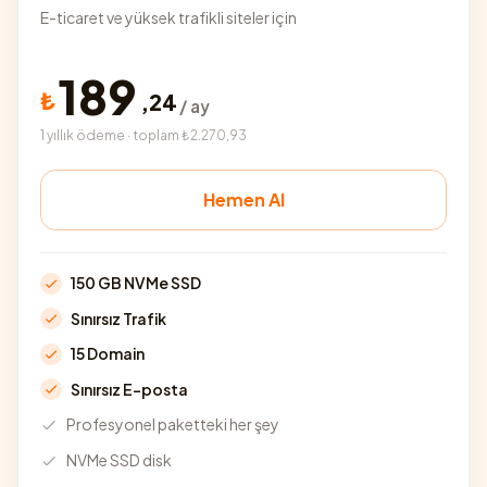
E-ticaret ve yüksek trafikli siteler için
189
₺
,
24
/ ay
1 yıllık ödeme · toplam ₺2.270,93
Hemen Al
150 GB NVMe SSD
Sınırsız Trafik
15 Domain
Sınırsız E-posta
Profesyonel paketteki her şey
NVMe SSD disk