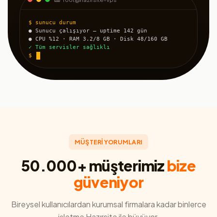
$ sunucu durum
● Sunucu çalışıyor — uptime 142 gün
● CPU %12 · RAM 3.2/8 GB · Disk 48/160 GB
✓ Tüm servisler sağlıklı
$
MÜŞTERİ YORUMLARI
50.000+ müşterimiz
bize
güveniyor
Bireysel kullanıcılardan kurumsal firmalara kadar binlerce
işletme Hazırsite ile büyüyor.