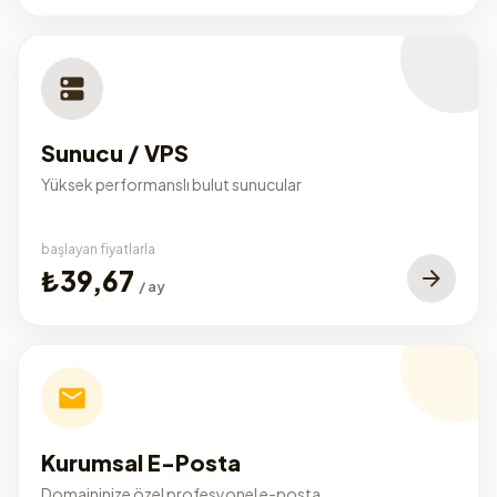
Sunucu / VPS
Yüksek performanslı bulut sunucular
başlayan fiyatlarla
₺39,67
/ ay
Kurumsal E-Posta
Domaininize özel profesyonel e-posta