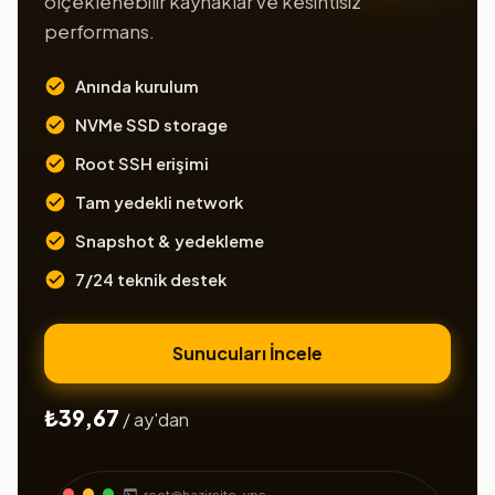
ölçeklenebilir kaynaklar ve kesintisiz
performans.
Anında kurulum
NVMe SSD storage
Root SSH erişimi
Tam yedekli network
Snapshot & yedekleme
7/24 teknik destek
Sunucuları İncele
₺39,67
/ ay'dan
root@hazirsite-vps