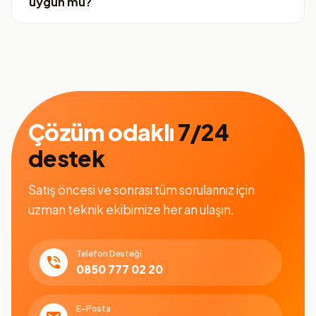
uygun mu?
Çözüm odaklı
7/24
destek
Satış öncesi ve sonrası tüm sorularınız için
uzman teknik ekibimize her an ulaşın.
Telefon Desteği
0850 777 02 20
E-Posta