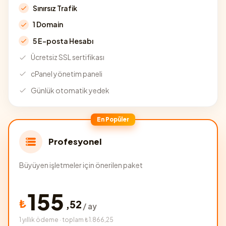
Sınırsız Trafik
1 Domain
5 E-posta Hesabı
Ücretsiz SSL sertifikası
cPanel yönetim paneli
Günlük otomatik yedek
En Popüler
Profesyonel
Büyüyen işletmeler için önerilen paket
155
₺
,
52
/ ay
1 yıllık ödeme · toplam ₺1.866,25