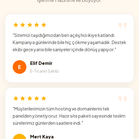
"
Sitemizi taşıdığımızdan beri açılış hızı ikiye katlandı.
Kampanya günlerinde bile hiç çökme yaşamadık. Destek
ekibi gece yarısı bile saniyeler içinde dönüş yapıyor.
"
Elif Demir
E
E-Ticaret Sahibi
"
Müşterilerimizin tüm hosting ve domainlerini tek
panelden yönetiyoruz. Hazır site paketi sayesinde teslim
sürelerimiz günlerden saatlere indi.
"
Mert Kaya