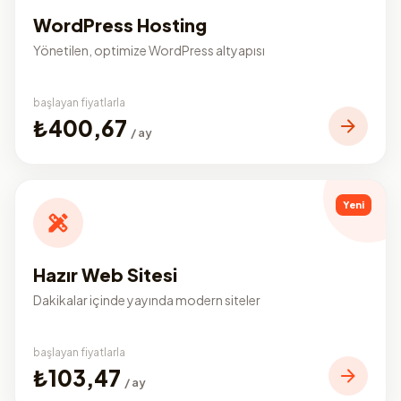
WordPress Hosting
Yönetilen, optimize WordPress altyapısı
başlayan fiyatlarla
₺400,67
/ ay
Yeni
Hazır Web Sitesi
Dakikalar içinde yayında modern siteler
başlayan fiyatlarla
₺103,47
/ ay