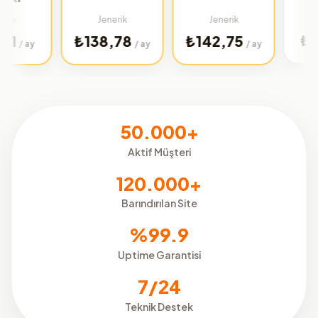
Türkiye
Jenerik
Jenerik
₺32,02
₺138,78
₺142,75
/
/ ay
/ ay
50.000+
Aktif Müşteri
120.000+
Barındırılan Site
%99.9
Uptime Garantisi
7/24
Teknik Destek