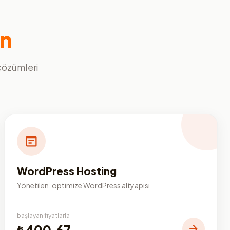
ın
 çözümleri
WordPress Hosting
Yönetilen, optimize WordPress altyapısı
başlayan fiyatlarla
₺400,67