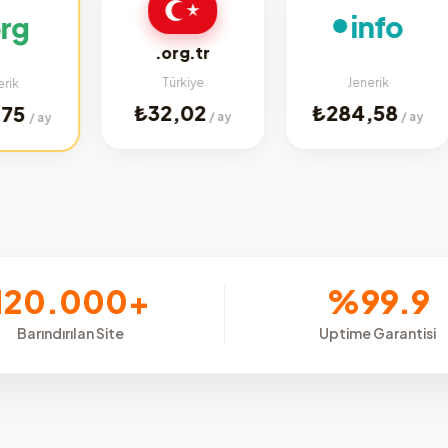
info
.org.tr
Türkiye
Jenerik
₺32,02
₺284,58
/ ay
/ ay
120.000+
%99.9
Barındırılan Site
Uptime Garantisi