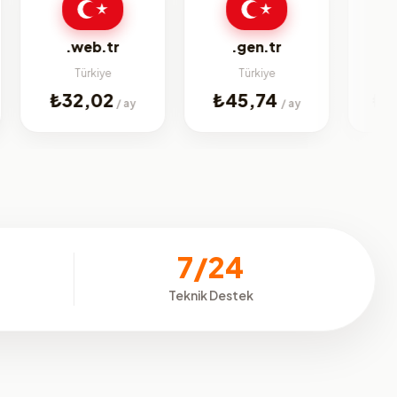
bi
.web.tr
.gen.tr
Türkiye
Türkiye
Jenerik
₺32,02
₺45,74
₺225,0
/ ay
/ ay
7/24
Teknik Destek