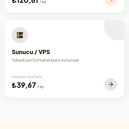
/ ay
Sunucu / VPS
Yüksek performanslı bulut sunucular
başlayan fiyatlarla
₺39,67
/ ay