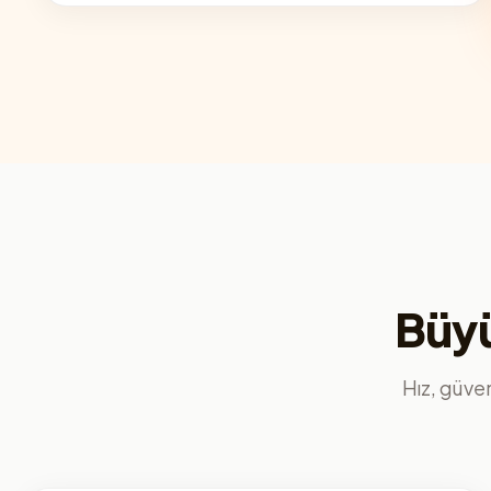
Büyü
Hız, güvenl