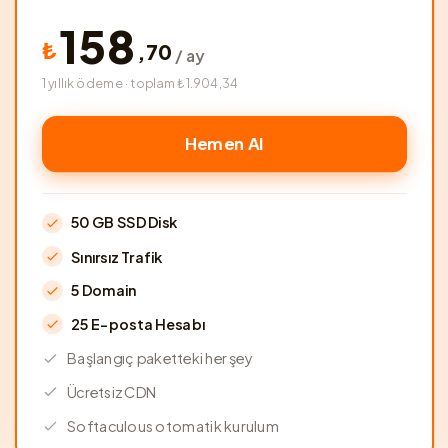
158
₺
,
70
/ ay
1 yıllık ödeme · toplam ₺1.904,34
Hemen Al
50 GB SSD Disk
Sınırsız Trafik
5 Domain
25 E-posta Hesabı
Başlangıç paketteki her şey
Ücretsiz CDN
Softaculous otomatik kurulum