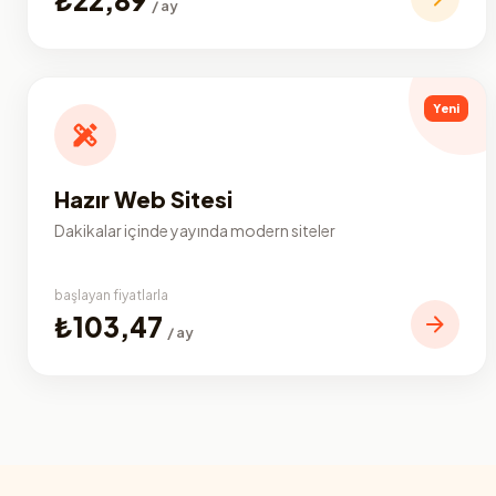
/ ay
Yeni
Hazır Web Sitesi
Dakikalar içinde yayında modern siteler
başlayan fiyatlarla
₺103,47
/ ay