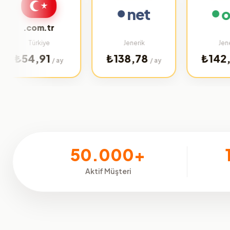
net
org
.com.tr
Türkiye
Jenerik
Jenerik
4,91
₺138,78
₺142,75
/ ay
/ ay
/ ay
50.000+
Aktif Müşteri