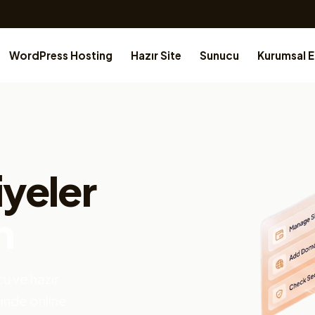
WordPress Hosting
Hazır Site
Sunucu
Kurumsal 
iyeler
n
u ve hazır
çinde online