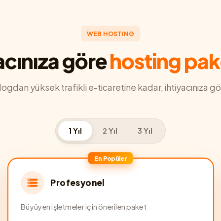
WEB HOSTING
acınıza göre
hosting pak
blogdan yüksek trafikli e-ticaretine kadar, ihtiyacınıza gö
1 Yıl
2 Yıl
3 Yıl
En Popüler
Profesyonel
Büyüyen işletmeler için önerilen paket