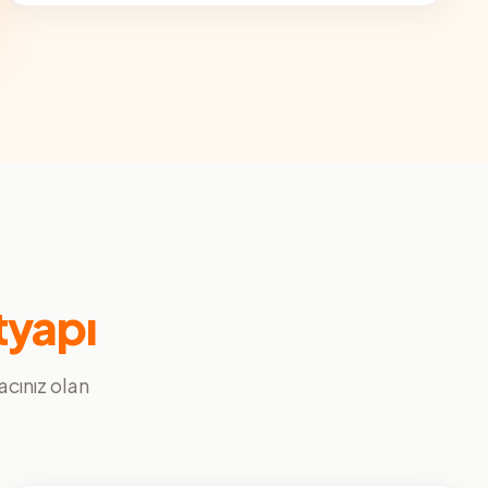
tyapı
yacınız olan