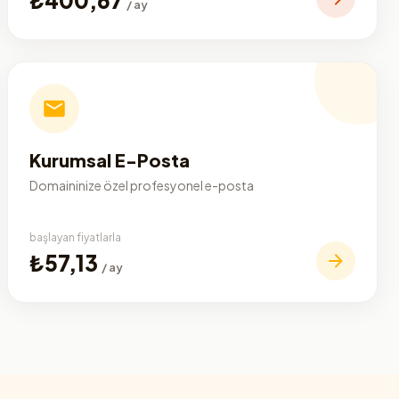
/ ay
Kurumsal E-Posta
Domaininize özel profesyonel e-posta
başlayan fiyatlarla
₺57,13
/ ay