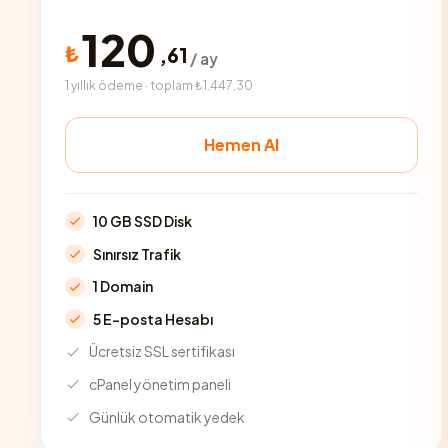
120
₺
,
61
/ ay
1 yıllık ödeme · toplam ₺1.447,30
Hemen Al
10 GB SSD Disk
Sınırsız Trafik
1 Domain
5 E-posta Hesabı
Ücretsiz SSL sertifikası
cPanel yönetim paneli
Günlük otomatik yedek