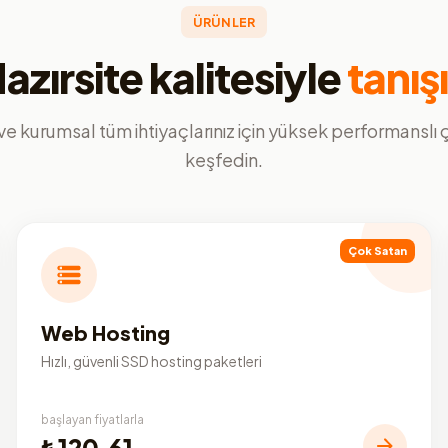
ÜRÜNLER
azırsite kalitesiyle
tanış
ve kurumsal tüm ihtiyaçlarınız için yüksek performanslı
keşfedin.
Çok Satan
Web Hosting
Hızlı, güvenli SSD hosting paketleri
başlayan fiyatlarla
₺120,61