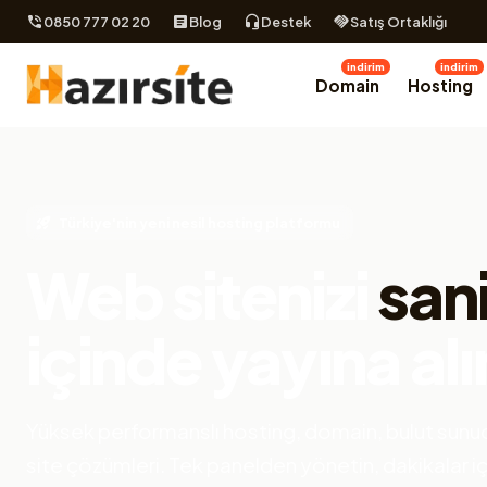
0850 777 02 20
Blog
Destek
Satış Ortaklığı
indirim
indirim
Domain
Hosting
Türkiye'nin yeni nesil hosting platformu
Web sitenizi
san
içinde yayına alı
Yüksek performanslı hosting, domain, bulut sunuc
site çözümleri. Tek panelden yönetin, dakikalar i