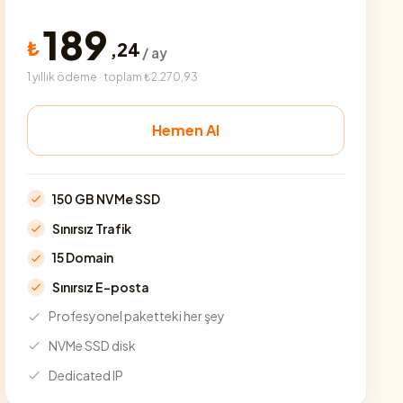
189
₺
,
24
/ ay
1 yıllık ödeme · toplam ₺2.270,93
Hemen Al
150 GB NVMe SSD
Sınırsız Trafik
15 Domain
Sınırsız E-posta
Profesyonel paketteki her şey
NVMe SSD disk
Dedicated IP