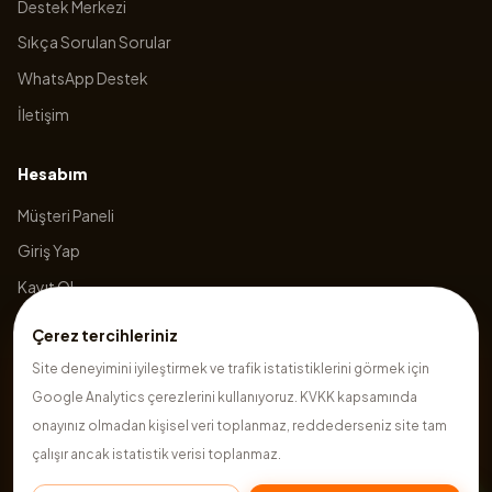
Destek Merkezi
Sıkça Sorulan Sorular
WhatsApp Destek
İletişim
Hesabım
Müşteri Paneli
Giriş Yap
Kayıt Ol
Sepetim
Çerez tercihleriniz
Site deneyimini iyileştirmek ve trafik istatistiklerini görmek için
Google Analytics çerezlerini kullanıyoruz. KVKK kapsamında
©
2026
Hazırsite
. Tüm hakları saklıdır.
onayınız olmadan kişisel veri toplanmaz, reddederseniz site tam
çalışır ancak istatistik verisi toplanmaz.