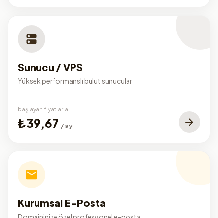
Sunucu / VPS
Yüksek performanslı bulut sunucular
başlayan fiyatlarla
₺39,67
/ ay
Kurumsal E-Posta
Domaininize özel profesyonel e-posta