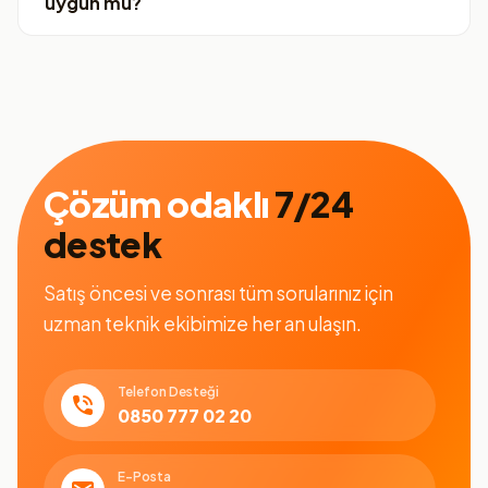
uygun mu?
Çözüm odaklı
7/24
destek
Satış öncesi ve sonrası tüm sorularınız için
uzman teknik ekibimize her an ulaşın.
Telefon Desteği
0850 777 02 20
E-Posta