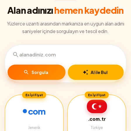
Alan adınızı
hemen kaydedin
Yüzlerce uzantı arasından markanıza en uygun alan adını
saniyeler içinde sorgulayın ve tescil edin.
Sorgula
AI ile Bul
En İyi Fiyat
En İyi Fiyat
com
.com.tr
Jenerik
Türkiye