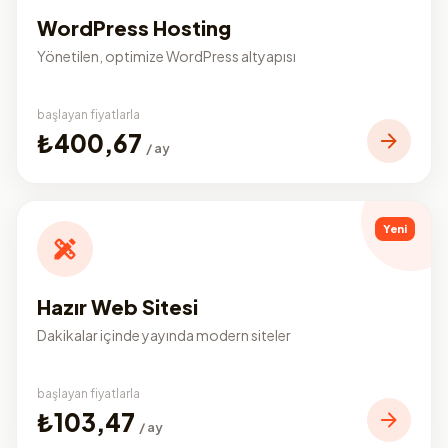
WordPress Hosting
Yönetilen, optimize WordPress altyapısı
başlayan fiyatlarla
₺400,67
/ ay
Yeni
Hazır Web Sitesi
Dakikalar içinde yayında modern siteler
başlayan fiyatlarla
₺103,47
/ ay