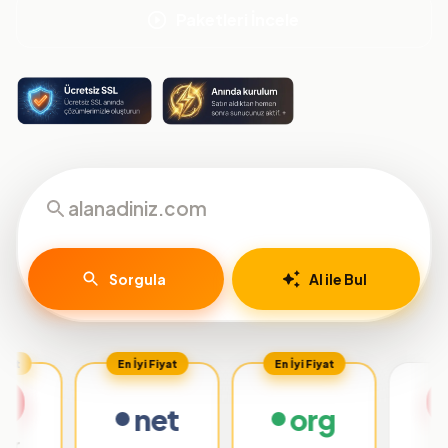
Paketleri İncele
Sorgula
AI ile Bul
En İyi Fiyat
En İyi Fiyat
net
org
.org.tr