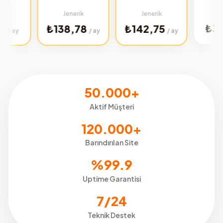
Türkiye
Jenerik
Jenerik
₺32,02
₺138,78
₺142,75
/
/ ay
/ ay
50.000+
Aktif Müşteri
120.000+
Barındırılan Site
%99.9
Uptime Garantisi
7/24
Teknik Destek