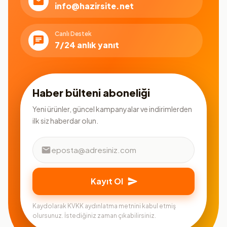
info@hazirsite.net
Canlı Destek
7/24 anlık yanıt
Haber bülteni aboneliği
Yeni ürünler, güncel kampanyalar ve indirimlerden
ilk siz haberdar olun.
Kayıt Ol
Kaydolarak KVKK aydınlatma metnini kabul etmiş
olursunuz. İstediğiniz zaman çıkabilirsiniz.