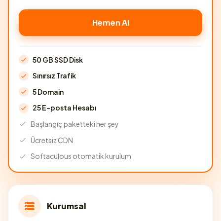
Hemen Al
50 GB SSD Disk
Sınırsız Trafik
5 Domain
25 E-posta Hesabı
Başlangıç paketteki her şey
Ücretsiz CDN
Softaculous otomatik kurulum
Kurumsal