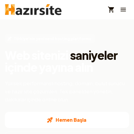
Türkiye'nin yeni nesil hosting platformu
Web sitenizi
saniyeler
içinde yayına alın
Yüksek performanslı hosting, domain, bulut sunucu
ve hazır site çözümleri. Tek panelden yönetin,
dakikalar içinde online olun.
Hemen Başla