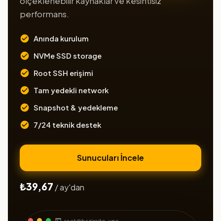
ölçeklenebilir kaynaklar ve kesintisiz
performans.
Anında kurulum
NVMe SSD storage
Root SSH erişimi
Tam yedekli network
Snapshot & yedekleme
7/24 teknik destek
Sunucuları İncele
₺39,67
/ ay'dan
root@hazirsite-vps