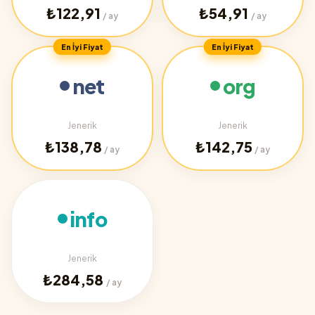
₺122,91
₺54,91
/ ay
/ ay
En İyi Fiyat
En İyi Fiyat
net
org
Jenerik
Jenerik
₺138,78
₺142,75
/ ay
/ ay
info
Jenerik
₺284,58
/ ay