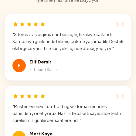
"
Sitemizi taşıdığımızdan beri açılış hızı ikiye katlandı.
Kampanya günlerinde bile hiç çökme yaşamadık. Destek
ekibi gece yarısı bile saniyeler içinde dönüş yapıyor.
"
Elif Demir
E
E-Ticaret Sahibi
"
Müşterilerimizin tüm hosting ve domainlerini tek
panelden yönetiyoruz. Hazır site paketi sayesinde teslim
sürelerimiz günlerden saatlere indi.
"
Mert Kaya