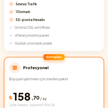
Sınırsız Trafik
1 Domain
5 E-posta Hesabı
Ücretsiz SSL sertifikası
cPanel yönetim paneli
Günlük otomatik yedek
En Popüler
Profesyonel
Büyüyen işletmeler için önerilen paket
158
₺
,
70
/ ay
1 yıllık ödeme · toplam ₺1.904,34