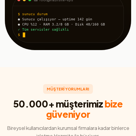
$ sunucu durum
● Sunucu çalışıyor — uptime 142 gün
● CPU %12 · RAM 3.2/8 GB · Disk 48/160 GB
✓ Tüm servisler sağlıklı
$
MÜŞTERİ YORUMLARI
50.000+ müşterimiz
bize
güveniyor
Bireysel kullanıcılardan kurumsal firmalara kadar binlerce
işletme Hazırsite ile büyüyor.