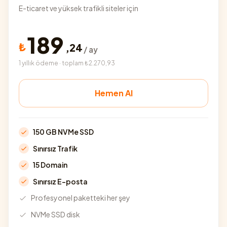
E-ticaret ve yüksek trafikli siteler için
189
₺
,
24
/ ay
1 yıllık ödeme · toplam ₺2.270,93
Hemen Al
150 GB NVMe SSD
Sınırsız Trafik
15 Domain
Sınırsız E-posta
Profesyonel paketteki her şey
NVMe SSD disk