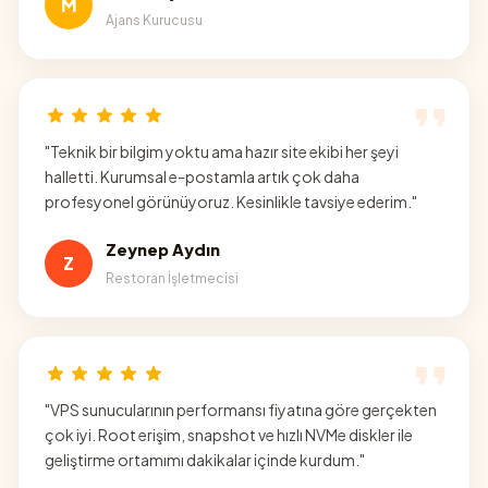
M
Ajans Kurucusu
"
Teknik bir bilgim yoktu ama hazır site ekibi her şeyi
halletti. Kurumsal e-postamla artık çok daha
profesyonel görünüyoruz. Kesinlikle tavsiye ederim.
"
Zeynep Aydın
Z
Restoran İşletmecisi
"
VPS sunucularının performansı fiyatına göre gerçekten
çok iyi. Root erişim, snapshot ve hızlı NVMe diskler ile
geliştirme ortamımı dakikalar içinde kurdum.
"