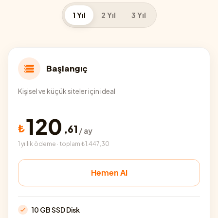
1 Yıl
2 Yıl
3 Yıl
Başlangıç
Kişisel ve küçük siteler için ideal
120
₺
,
61
/ ay
1 yıllık ödeme · toplam ₺1.447,30
Hemen Al
10 GB SSD Disk