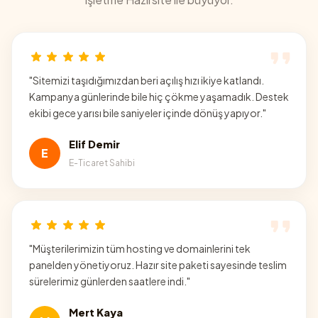
"
Sitemizi taşıdığımızdan beri açılış hızı ikiye katlandı.
Kampanya günlerinde bile hiç çökme yaşamadık. Destek
ekibi gece yarısı bile saniyeler içinde dönüş yapıyor.
"
Elif Demir
E
E-Ticaret Sahibi
"
Müşterilerimizin tüm hosting ve domainlerini tek
panelden yönetiyoruz. Hazır site paketi sayesinde teslim
sürelerimiz günlerden saatlere indi.
"
Mert Kaya