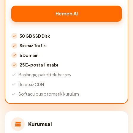
Hemen Al
50 GB SSD Disk
Sınırsız Trafik
5 Domain
25 E-posta Hesabı
Başlangıç paketteki her şey
Ücretsiz CDN
Softaculous otomatik kurulum
Kurumsal