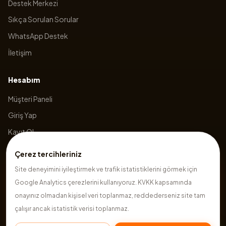
Destek Merkezi
Sıkça Sorulan Sorular
WhatsApp Destek
İletişim
Hesabım
Müşteri Paneli
Giriş Yap
Kayıt Ol
Sepetim
Çerez tercihleriniz
Site deneyimini iyileştirmek ve trafik istatistiklerini görmek için
Google Analytics çerezlerini kullanıyoruz. KVKK kapsamında
©
2026
Hazırsite
. Tüm hakları saklıdır.
onayınız olmadan kişisel veri toplanmaz, reddederseniz site tam
çalışır ancak istatistik verisi toplanmaz.