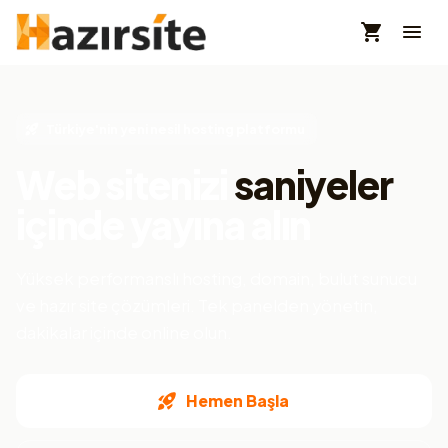
Türkiye'nin yeni nesil hosting platformu
Web sitenizi
saniyeler
içinde yayına alın
Yüksek performanslı hosting, domain, bulut sunucu
ve hazır site çözümleri. Tek panelden yönetin,
dakikalar içinde online olun.
Hemen Başla