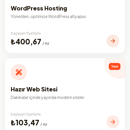
WordPress Hosting
Yönetilen, optimize WordPress altyapısı
başlayan fiyatlarla
₺400,67
/ ay
Yeni
Hazır Web Sitesi
Dakikalar içinde yayında modern siteler
başlayan fiyatlarla
₺103,47
/ ay