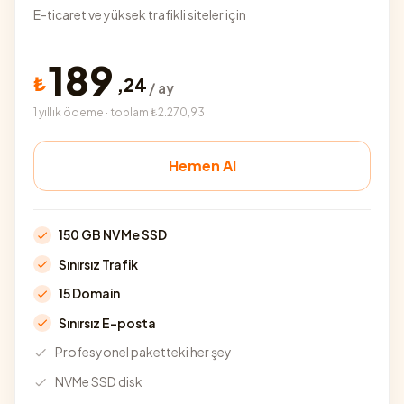
E-ticaret ve yüksek trafikli siteler için
189
₺
,
24
/ ay
1 yıllık ödeme · toplam ₺2.270,93
Hemen Al
150 GB NVMe SSD
Sınırsız Trafik
15 Domain
Sınırsız E-posta
Profesyonel paketteki her şey
NVMe SSD disk