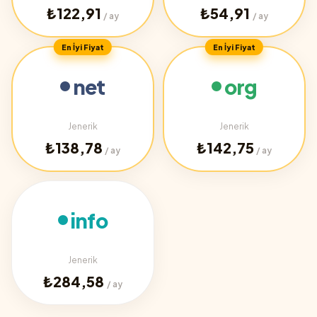
₺122,91
₺54,91
/ ay
/ ay
En İyi Fiyat
En İyi Fiyat
net
org
Jenerik
Jenerik
₺138,78
₺142,75
/ ay
/ ay
info
Jenerik
₺284,58
/ ay