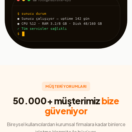
$ sunucu durum
● Sunucu çalışıyor — uptime 142 gün
● CPU %12 · RAM 3.2/8 GB · Disk 48/160 GB
✓ Tüm servisler sağlıklı
$
MÜŞTERİ YORUMLARI
50.000+ müşterimiz
bize
güveniyor
Bireysel kullanıcılardan kurumsal firmalara kadar binlerce
işletme Hazırsite ile büyüyor.