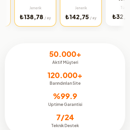
Türkiye
Jenerik
Jenerik
₺32,02
₺138,78
₺142,75
/ ay
/ ay
/ ay
50.000+
Aktif Müşteri
120.000+
Barındırılan Site
%99.9
Uptime Garantisi
7/24
Teknik Destek