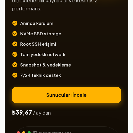
ölçeklenebilir kaynaklar ve kesintisiz
performans.
Anında kurulum
NVMe SSD storage
Root SSH erişimi
Tam yedekli network
Snapshot & yedekleme
7/24 teknik destek
Sunucuları İncele
₺39,67
/ ay'dan
root@hazirsite-vps