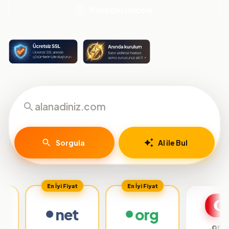
Paketleri İncele
Sorgula
AI ile Bul
En İyi Fiyat
En İyi Fiyat
net
org
.org.tr