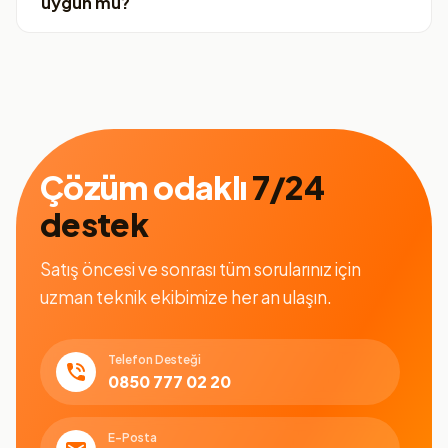
uygun mu?
Çözüm odaklı
7/24
destek
Satış öncesi ve sonrası tüm sorularınız için
uzman teknik ekibimize her an ulaşın.
Telefon Desteği
0850 777 02 20
E-Posta