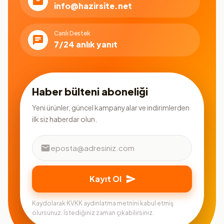
info@hazirsite.net
Canlı Destek
7/24 anlık yanıt
Haber bülteni aboneliği
Yeni ürünler, güncel kampanyalar ve indirimlerden
ilk siz haberdar olun.
Kayıt Ol
Kaydolarak KVKK aydınlatma metnini kabul etmiş
olursunuz. İstediğiniz zaman çıkabilirsiniz.