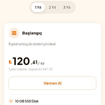
1 Yıl
2 Yıl
3 Yıl
Başlangıç
Kişisel ve küçük siteler için ideal
120
₺
,
61
/ ay
1 yıllık ödeme · toplam ₺1.447,30
Hemen Al
10 GB SSD Disk