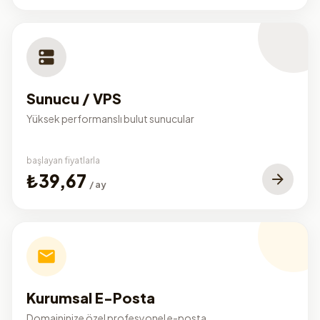
Sunucu / VPS
Yüksek performanslı bulut sunucular
başlayan fiyatlarla
₺39,67
/ ay
Kurumsal E-Posta
Domaininize özel profesyonel e-posta