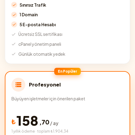
Sınırsız Trafik
1 Domain
5 E-posta Hesabı
Ücretsiz SSL sertifikası
cPanel yönetim paneli
Günlük otomatik yedek
En Popüler
Profesyonel
Büyüyen işletmeler için önerilen paket
158
₺
,
70
/ ay
1 yıllık ödeme · toplam ₺1.904,34