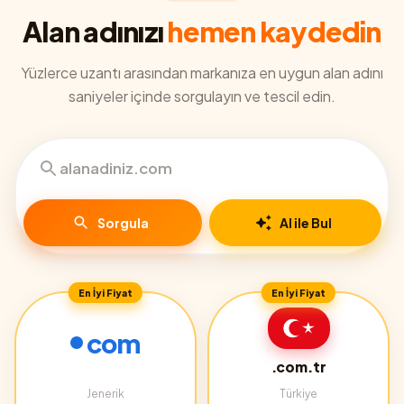
Alan adınızı
hemen kaydedin
Yüzlerce uzantı arasından markanıza en uygun alan adını
saniyeler içinde sorgulayın ve tescil edin.
Sorgula
AI ile Bul
En İyi Fiyat
En İyi Fiyat
com
.com.tr
Jenerik
Türkiye