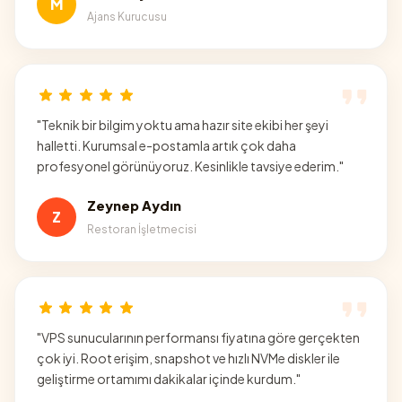
M
Ajans Kurucusu
"
Teknik bir bilgim yoktu ama hazır site ekibi her şeyi
halletti. Kurumsal e-postamla artık çok daha
profesyonel görünüyoruz. Kesinlikle tavsiye ederim.
"
Zeynep Aydın
Z
Restoran İşletmecisi
"
VPS sunucularının performansı fiyatına göre gerçekten
çok iyi. Root erişim, snapshot ve hızlı NVMe diskler ile
geliştirme ortamımı dakikalar içinde kurdum.
"