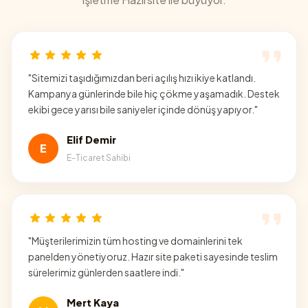
"
Sitemizi taşıdığımızdan beri açılış hızı ikiye katlandı.
Kampanya günlerinde bile hiç çökme yaşamadık. Destek
ekibi gece yarısı bile saniyeler içinde dönüş yapıyor.
"
Elif Demir
E
E-Ticaret Sahibi
"
Müşterilerimizin tüm hosting ve domainlerini tek
panelden yönetiyoruz. Hazır site paketi sayesinde teslim
sürelerimiz günlerden saatlere indi.
"
Mert Kaya