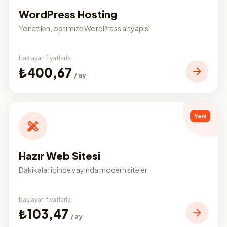
WordPress Hosting
Yönetilen, optimize WordPress altyapısı
başlayan fiyatlarla
₺400,67
/ ay
Yeni
Hazır Web Sitesi
Dakikalar içinde yayında modern siteler
başlayan fiyatlarla
₺103,47
/ ay