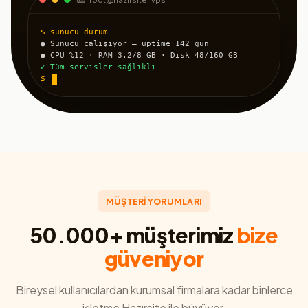
$ sunucu durum
● Sunucu çalışıyor — uptime 142 gün
● CPU %12 · RAM 3.2/8 GB · Disk 48/160 GB
✓ Tüm servisler sağlıklı
$
MÜŞTERİ YORUMLARI
50.000+ müşterimiz
bize
güveniyor
Bireysel kullanıcılardan kurumsal firmalara kadar binlerce
işletme Hazırsite ile büyüyor.