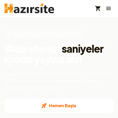
Türkiye'nin yeni nesil hosting platformu
Web sitenizi
saniyeler
içinde yayına alın
Yüksek performanslı hosting, domain, bulut sunucu
ve hazır site çözümleri. Tek panelden yönetin,
dakikalar içinde online olun.
Hemen Başla