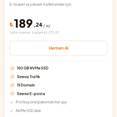
E-ticaret ve yüksek trafikli siteler için
189
₺
,
24
/ ay
1 yıllık ödeme · toplam ₺2.270,93
Hemen Al
150 GB NVMe SSD
Sınırsız Trafik
15 Domain
Sınırsız E-posta
Profesyonel paketteki her şey
NVMe SSD disk