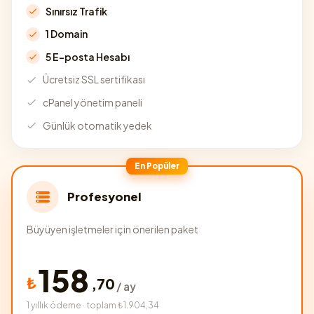
Sınırsız Trafik
1 Domain
5 E-posta Hesabı
Ücretsiz SSL sertifikası
cPanel yönetim paneli
Günlük otomatik yedek
En Popüler
Profesyonel
Büyüyen işletmeler için önerilen paket
158
₺
,
70
/ ay
1 yıllık ödeme · toplam ₺1.904,34