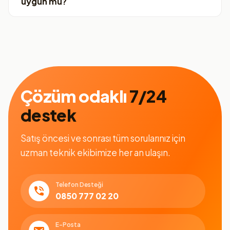
uygun mu?
Çözüm odaklı
7/24
destek
Satış öncesi ve sonrası tüm sorularınız için
uzman teknik ekibimize her an ulaşın.
Telefon Desteği
0850 777 02 20
E-Posta