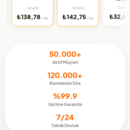
Türkiye
Jenerik
Jenerik
₺32,02
₺138,78
₺142,75
/ ay
/ ay
/ ay
50.000+
Aktif Müşteri
120.000+
Barındırılan Site
%99.9
Uptime Garantisi
7/24
Teknik Destek