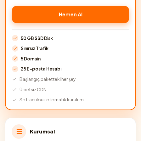
Hemen Al
50 GB SSD Disk
Sınırsız Trafik
5 Domain
25 E-posta Hesabı
Başlangıç paketteki her şey
Ücretsiz CDN
Softaculous otomatik kurulum
Kurumsal