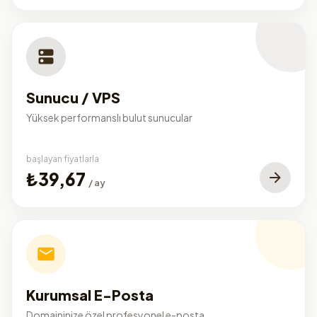
Sunucu / VPS
Yüksek performanslı bulut sunucular
başlayan fiyatlarla
₺39,67
/ ay
Kurumsal E-Posta
Domaininize özel profesyonel e-posta