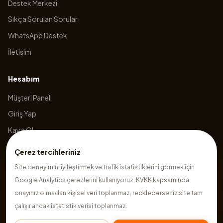
Destek Merkezi
Sıkça Sorulan Sorular
WhatsApp Destek
İletişim
Hesabım
Müşteri Paneli
Giriş Yap
Kayıt Ol
Sepetim
Çerez tercihleriniz
Site deneyimini iyileştirmek ve trafik istatistiklerini görmek için
Google Analytics çerezlerini kullanıyoruz. KVKK kapsamında
©
2026
Hazırsite
. Tüm hakları saklıdır.
onayınız olmadan kişisel veri toplanmaz, reddederseniz site tam
çalışır ancak istatistik verisi toplanmaz.