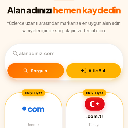
Alan adınızı
hemen kaydedin
Yüzlerce uzantı arasından markanıza en uygun alan adını
saniyeler içinde sorgulayın ve tescil edin.
Sorgula
AI ile Bul
En İyi Fiyat
En İyi Fiyat
com
.com.tr
Jenerik
Türkiye