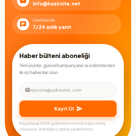
info@hazirsite.net
Canlı Destek
7/24 anlık yanıt
Haber bülteni aboneliği
Yeni ürünler, güncel kampanyalar ve indirimlerden
ilk siz haberdar olun.
Kayıt Ol
Kaydolarak KVKK aydınlatma metnini kabul etmiş
olursunuz. İstediğiniz zaman çıkabilirsiniz.