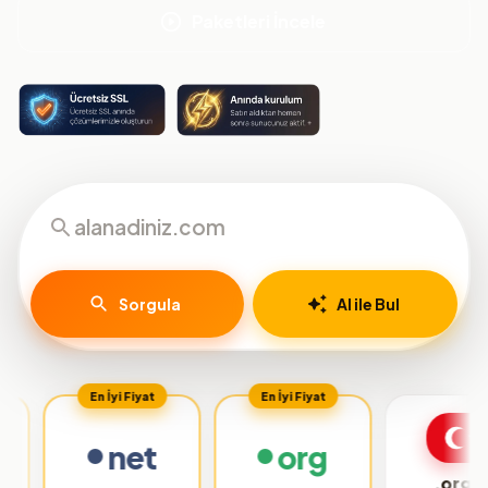
Paketleri İncele
Sorgula
AI ile Bul
En İyi Fiyat
En İyi Fiyat
net
org
.org.tr