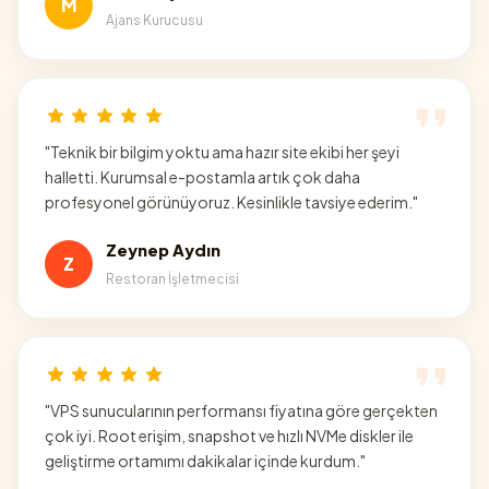
M
Ajans Kurucusu
"
Teknik bir bilgim yoktu ama hazır site ekibi her şeyi
halletti. Kurumsal e-postamla artık çok daha
profesyonel görünüyoruz. Kesinlikle tavsiye ederim.
"
Zeynep Aydın
Z
Restoran İşletmecisi
"
VPS sunucularının performansı fiyatına göre gerçekten
çok iyi. Root erişim, snapshot ve hızlı NVMe diskler ile
geliştirme ortamımı dakikalar içinde kurdum.
"