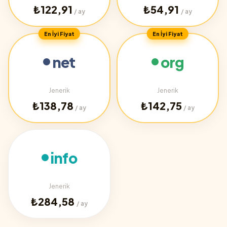
₺122,91
₺54,91
/ ay
/ ay
En İyi Fiyat
En İyi Fiyat
net
org
Jenerik
Jenerik
₺138,78
₺142,75
/ ay
/ ay
info
Jenerik
₺284,58
/ ay