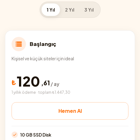
1 Yıl
2 Yıl
3 Yıl
Başlangıç
Kişisel ve küçük siteler için ideal
120
₺
,
61
/ ay
1 yıllık ödeme · toplam ₺1.447,30
Hemen Al
10 GB SSD Disk