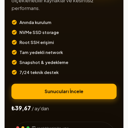
ölçeklenebilir kaynaklar ve kesintisiz
performans.
Anında kurulum
NVMe SSD storage
Root SSH erişimi
Tam yedekli network
Snapshot & yedekleme
7/24 teknik destek
Sunucuları İncele
₺39,67
/ ay'dan
root@hazirsite-vps