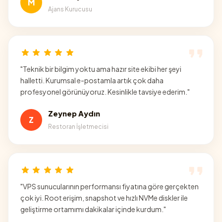
M
Ajans Kurucusu
"
Teknik bir bilgim yoktu ama hazır site ekibi her şeyi
halletti. Kurumsal e-postamla artık çok daha
profesyonel görünüyoruz. Kesinlikle tavsiye ederim.
"
Zeynep Aydın
Z
Restoran İşletmecisi
"
VPS sunucularının performansı fiyatına göre gerçekten
çok iyi. Root erişim, snapshot ve hızlı NVMe diskler ile
geliştirme ortamımı dakikalar içinde kurdum.
"