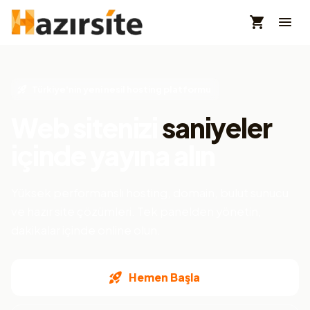
Türkiye'nin yeni nesil hosting platformu
Web sitenizi
saniyeler
içinde yayına alın
Yüksek performanslı hosting, domain, bulut sunucu
ve hazır site çözümleri. Tek panelden yönetin,
dakikalar içinde online olun.
Hemen Başla