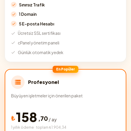
Sınırsız Trafik
1 Domain
5 E-posta Hesabı
Ücretsiz SSL sertifikası
cPanel yönetim paneli
Günlük otomatik yedek
En Popüler
Profesyonel
Büyüyen işletmeler için önerilen paket
158
₺
,
70
/ ay
1 yıllık ödeme · toplam ₺1.904,34