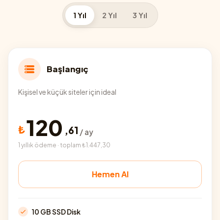
1 Yıl
2 Yıl
3 Yıl
Başlangıç
Kişisel ve küçük siteler için ideal
120
₺
,
61
/ ay
1 yıllık ödeme · toplam ₺1.447,30
Hemen Al
10 GB SSD Disk