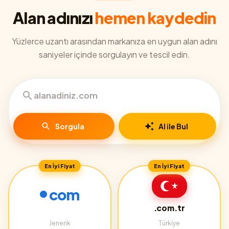
Alan adınızı
hemen kaydedin
Yüzlerce uzantı arasından markanıza en uygun alan adını
saniyeler içinde sorgulayın ve tescil edin.
Sorgula
AI ile Bul
En İyi Fiyat
En İyi Fiyat
com
.com.tr
Jenerik
Türkiye