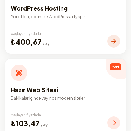
WordPress Hosting
Yönetilen, optimize WordPress altyapısı
başlayan fiyatlarla
₺400,67
/ ay
Yeni
Hazır Web Sitesi
Dakikalar içinde yayında modern siteler
başlayan fiyatlarla
₺103,47
/ ay