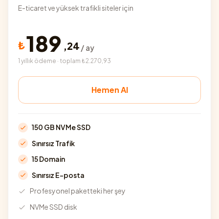
E-ticaret ve yüksek trafikli siteler için
189
₺
,
24
/ ay
1 yıllık ödeme · toplam ₺2.270,93
Hemen Al
150 GB NVMe SSD
Sınırsız Trafik
15 Domain
Sınırsız E-posta
Profesyonel paketteki her şey
NVMe SSD disk