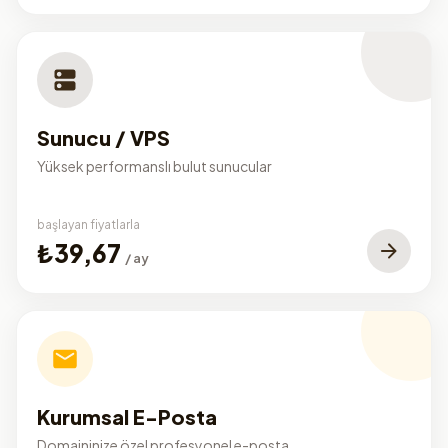
Sunucu / VPS
Yüksek performanslı bulut sunucular
başlayan fiyatlarla
₺39,67
/ ay
Kurumsal E-Posta
Domaininize özel profesyonel e-posta