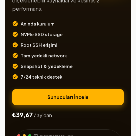
ölçeklenebilir kaynaklar ve kesintisiz
performans.
Anında kurulum
NVMe SSD storage
Root SSH erişimi
Tam yedekli network
Snapshot & yedekleme
7/24 teknik destek
Sunucuları İncele
₺39,67
/ ay'dan
root@hazirsite-vps