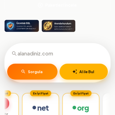
Paketleri İncele
Sorgula
AI ile Bul
En İyi Fiyat
En İyi Fiyat
net
org
.org.tr