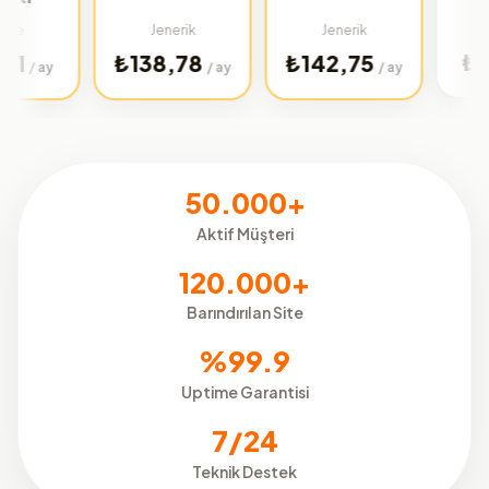
Türkiye
Jenerik
Jenerik
₺32,02
₺138,78
₺142,75
/
/ ay
/ ay
50.000+
Aktif Müşteri
120.000+
Barındırılan Site
%99.9
Uptime Garantisi
7/24
Teknik Destek