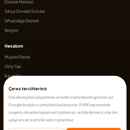
Destek Merkezi
Sıkça Sorulan Sorular
WhatsApp Destek
İletişim
Hesabım
Müşteri Paneli
Giriş Yap
Kayıt Ol
Sepetim
Çerez tercihleriniz
Site deneyimini iyileştirmek ve trafik istatistiklerini görmek için
Google Analytics çerezlerini kullanıyoruz. KVKK kapsamında
©
2026
Hazırsite
. Tüm hakları saklıdır.
onayınız olmadan kişisel veri toplanmaz, reddederseniz site tam
çalışır ancak istatistik verisi toplanmaz.