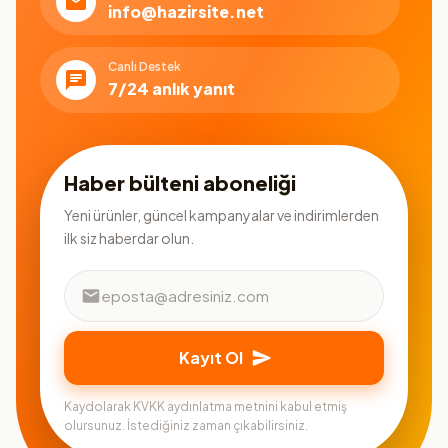
info@hazirsite.net
Canlı Destek
7/24 anlık yanıt
Haber bülteni aboneliği
Yeni ürünler, güncel kampanyalar ve indirimlerden
ilk siz haberdar olun.
Kayıt Ol
Kaydolarak KVKK aydınlatma metnini kabul etmiş
olursunuz. İstediğiniz zaman çıkabilirsiniz.