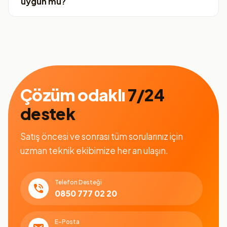
uygun mu?
Çözüm odaklı
7/24
destek
Satış öncesi ve sonrası tüm sorularınız için
uzman teknik ekibimize her an ulaşın.
Telefon Desteği
0850 777 02 20
E-Posta