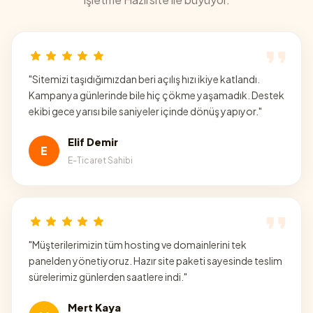
"
Sitemizi taşıdığımızdan beri açılış hızı ikiye katlandı.
Kampanya günlerinde bile hiç çökme yaşamadık. Destek
ekibi gece yarısı bile saniyeler içinde dönüş yapıyor.
"
Elif Demir
E
E-Ticaret Sahibi
"
Müşterilerimizin tüm hosting ve domainlerini tek
panelden yönetiyoruz. Hazır site paketi sayesinde teslim
sürelerimiz günlerden saatlere indi.
"
Mert Kaya