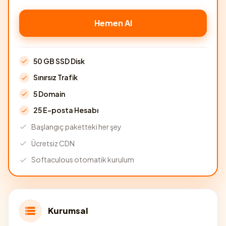
Hemen Al
50 GB SSD Disk
Sınırsız Trafik
5 Domain
25 E-posta Hesabı
Başlangıç paketteki her şey
Ücretsiz CDN
Softaculous otomatik kurulum
Kurumsal