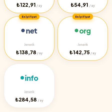
₺122,91
₺54,91
/ ay
/ ay
En İyi Fiyat
En İyi Fiyat
net
org
Jenerik
Jenerik
₺138,78
₺142,75
/ ay
/ ay
info
Jenerik
₺284,58
/ ay