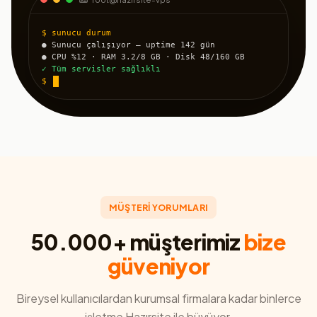
$ sunucu durum
● Sunucu çalışıyor — uptime 142 gün
● CPU %12 · RAM 3.2/8 GB · Disk 48/160 GB
✓ Tüm servisler sağlıklı
$
MÜŞTERİ YORUMLARI
50.000+ müşterimiz
bize
güveniyor
Bireysel kullanıcılardan kurumsal firmalara kadar binlerce
işletme Hazırsite ile büyüyor.