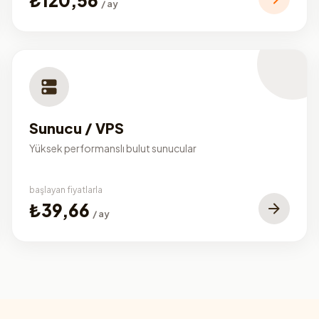
/ ay
Sunucu / VPS
Yüksek performanslı bulut sunucular
başlayan fiyatlarla
₺39,66
/ ay