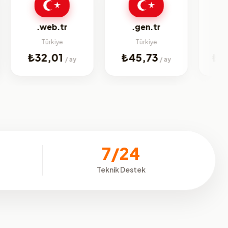
biz
.web.tr
.gen.tr
Türkiye
Türkiye
Jenerik
₺32,01
₺45,73
₺224,9
/ ay
/ ay
7/24
Teknik Destek