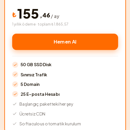
155
₺
,
46
/ ay
1 yıllık ödeme · toplam ₺1.865,57
Hemen Al
50 GB SSD Disk
Sınırsız Trafik
5 Domain
25 E-posta Hesabı
Başlangıç paketteki her şey
Ücretsiz CDN
Softaculous otomatik kurulum