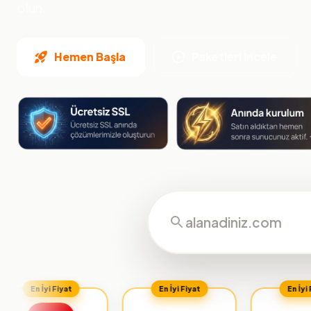
olun.
Hemen Başla
Paketleri İncele
n İyi Fiyat
En İyi Fiyat
En İyi Fiyat