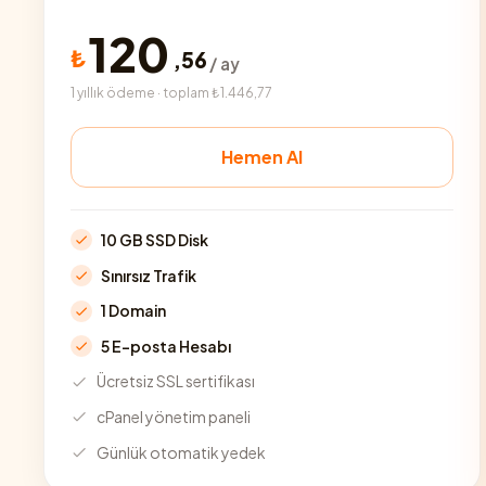
120
₺
,
56
/ ay
1 yıllık ödeme · toplam ₺1.446,77
Hemen Al
10 GB SSD Disk
Sınırsız Trafik
1 Domain
5 E-posta Hesabı
Ücretsiz SSL sertifikası
cPanel yönetim paneli
Günlük otomatik yedek