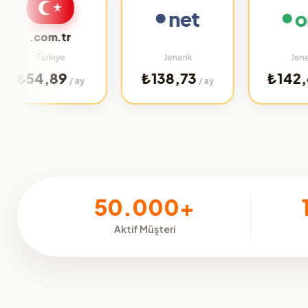
net
org
com.tr
Türkiye
Jenerik
Jenerik
4,89
₺138,73
₺142,69
/ ay
/ ay
/ ay
50.000+
Aktif Müşteri