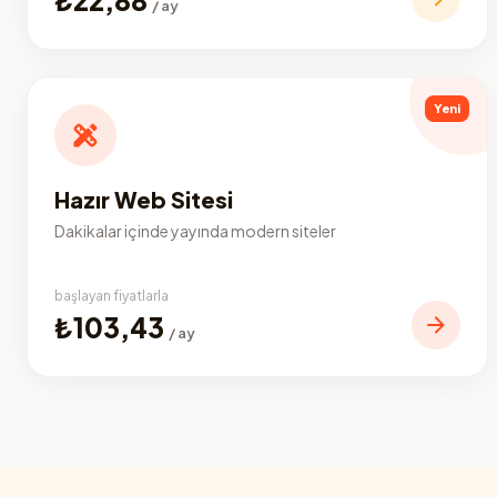
/ ay
Yeni
Hazır Web Sitesi
Dakikalar içinde yayında modern siteler
başlayan fiyatlarla
₺103,43
/ ay