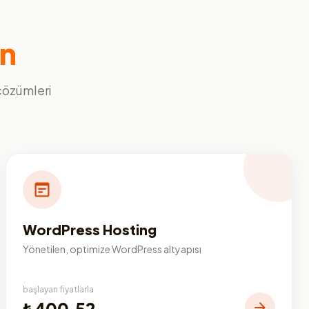
ın
 çözümleri
WordPress Hosting
Yönetilen, optimize WordPress altyapısı
başlayan fiyatlarla
₺400,52