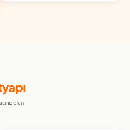
tyapı
yacınız olan