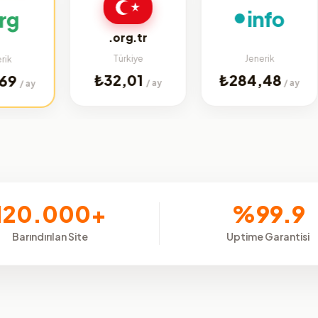
info
.org.tr
Türkiye
Jenerik
₺32,01
₺284,48
/ ay
/ ay
120.000+
%99.9
Barındırılan Site
Uptime Garantisi