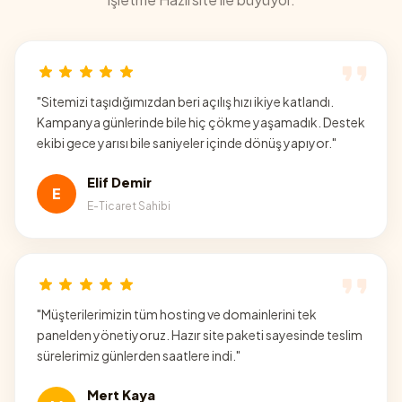
"
Sitemizi taşıdığımızdan beri açılış hızı ikiye katlandı.
Kampanya günlerinde bile hiç çökme yaşamadık. Destek
ekibi gece yarısı bile saniyeler içinde dönüş yapıyor.
"
Elif Demir
E
E-Ticaret Sahibi
"
Müşterilerimizin tüm hosting ve domainlerini tek
panelden yönetiyoruz. Hazır site paketi sayesinde teslim
sürelerimiz günlerden saatlere indi.
"
Mert Kaya