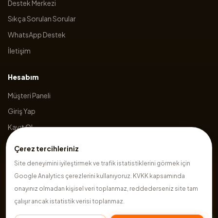
Destek Merkezi
Sıkça Sorulan Sorular
WhatsApp Destek
İletişim
Hesabım
Müşteri Paneli
Giriş Yap
Kayıt Ol
Sepetim
Çerez tercihleriniz
Site deneyimini iyileştirmek ve trafik istatistiklerini görmek için
Google Analytics çerezlerini kullanıyoruz. KVKK kapsamında
©
2026
Hazırsite
. Tüm hakları saklıdır.
onayınız olmadan kişisel veri toplanmaz, reddederseniz site tam
çalışır ancak istatistik verisi toplanmaz.