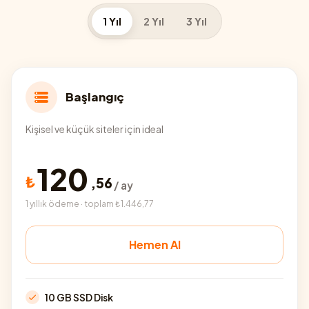
1 Yıl
2 Yıl
3 Yıl
Başlangıç
Kişisel ve küçük siteler için ideal
120
₺
,
56
/ ay
1 yıllık ödeme · toplam ₺1.446,77
Hemen Al
10 GB SSD Disk