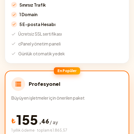
Sınırsız Trafik
1 Domain
5 E-posta Hesabı
Ücretsiz SSL sertifikası
cPanel yönetim paneli
Günlük otomatik yedek
En Popüler
Profesyonel
Büyüyen işletmeler için önerilen paket
155
₺
,
46
/ ay
1 yıllık ödeme · toplam ₺1.865,57