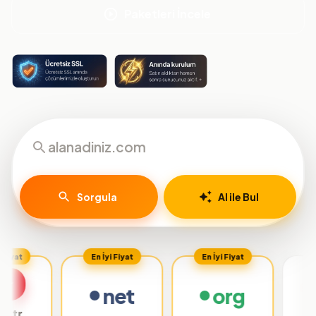
Paketleri İncele
Sorgula
AI ile Bul
En İyi Fiyat
En İyi Fiyat
net
org
.org.tr