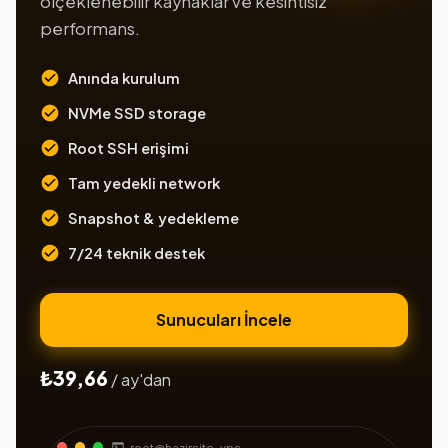
ölçeklenebilir kaynaklar ve kesintisiz
performans.
Anında kurulum
NVMe SSD storage
Root SSH erişimi
Tam yedekli network
Snapshot & yedekleme
7/24 teknik destek
Sunucuları İncele
₺39,66
/ ay'dan
root@hazirsite-vps