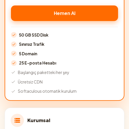
Hemen Al
50 GB SSD Disk
Sınırsız Trafik
5 Domain
25 E-posta Hesabı
Başlangıç paketteki her şey
Ücretsiz CDN
Softaculous otomatik kurulum
Kurumsal