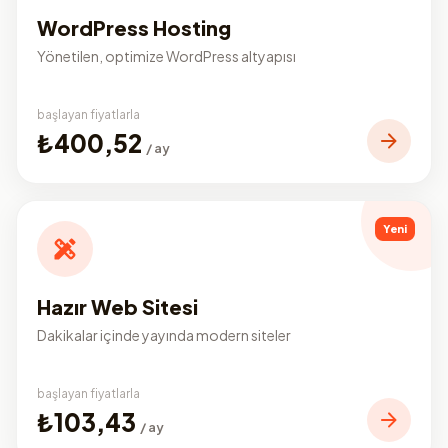
WordPress Hosting
Yönetilen, optimize WordPress altyapısı
başlayan fiyatlarla
₺400,52
/ ay
Yeni
Hazır Web Sitesi
Dakikalar içinde yayında modern siteler
başlayan fiyatlarla
₺103,43
/ ay