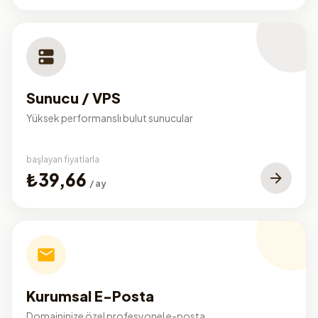
Sunucu / VPS
Yüksek performanslı bulut sunucular
başlayan fiyatlarla
₺39,66
/ ay
Kurumsal E-Posta
Domaininize özel profesyonel e-posta