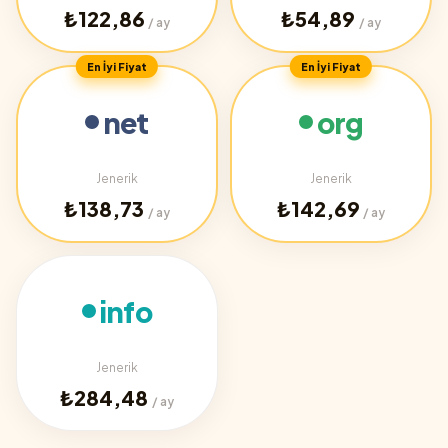
₺122,86
₺54,89
/ ay
/ ay
En İyi Fiyat
En İyi Fiyat
net
org
Jenerik
Jenerik
₺138,73
₺142,69
/ ay
/ ay
info
Jenerik
₺284,48
/ ay