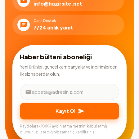
info@hazirsite.net
Canlı Destek
7/24 anlık yanıt
Haber bülteni aboneliği
Yeni ürünler, güncel kampanyalar ve indirimlerden
ilk siz haberdar olun.
Kayıt Ol
Kaydolarak KVKK aydınlatma metnini kabul etmiş
olursunuz. İstediğiniz zaman çıkabilirsiniz.