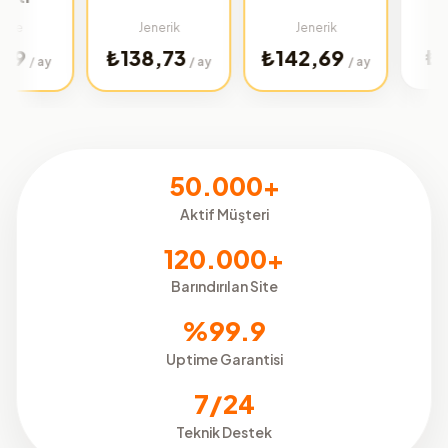
Türkiye
Jenerik
Jenerik
₺32,01
₺138,73
₺142,69
/
/ ay
/ ay
50.000+
Aktif Müşteri
120.000+
Barındırılan Site
%99.9
Uptime Garantisi
7/24
Teknik Destek