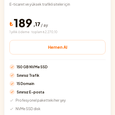
E-ticaret ve yüksek trafikli siteler için
189
₺
,
17
/ ay
1 yıllık ödeme · toplam ₺2.270,10
Hemen Al
150 GB NVMe SSD
Sınırsız Trafik
15 Domain
Sınırsız E-posta
Profesyonel paketteki her şey
NVMe SSD disk