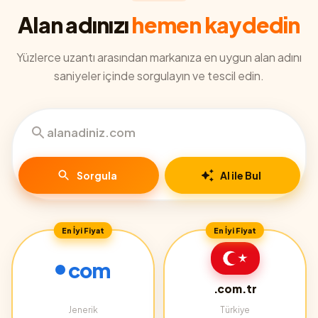
Alan adınızı
hemen kaydedin
Yüzlerce uzantı arasından markanıza en uygun alan adını
saniyeler içinde sorgulayın ve tescil edin.
Sorgula
AI ile Bul
En İyi Fiyat
En İyi Fiyat
com
.com.tr
Jenerik
Türkiye