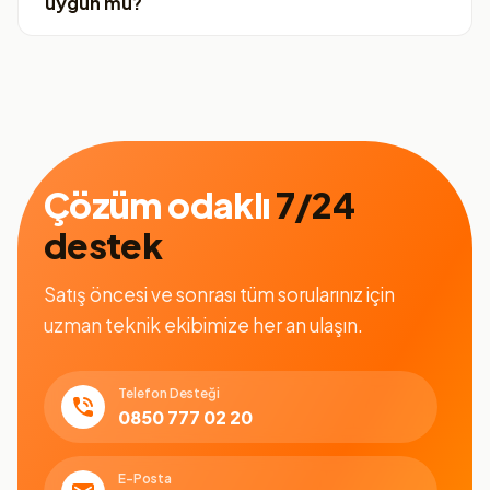
uygun mu?
Çözüm odaklı
7/24
destek
Satış öncesi ve sonrası tüm sorularınız için
uzman teknik ekibimize her an ulaşın.
Telefon Desteği
0850 777 02 20
E-Posta