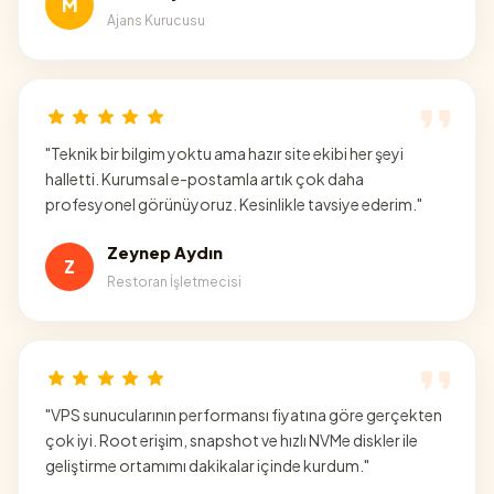
M
Ajans Kurucusu
"
Teknik bir bilgim yoktu ama hazır site ekibi her şeyi
halletti. Kurumsal e-postamla artık çok daha
profesyonel görünüyoruz. Kesinlikle tavsiye ederim.
"
Zeynep Aydın
Z
Restoran İşletmecisi
"
VPS sunucularının performansı fiyatına göre gerçekten
çok iyi. Root erişim, snapshot ve hızlı NVMe diskler ile
geliştirme ortamımı dakikalar içinde kurdum.
"