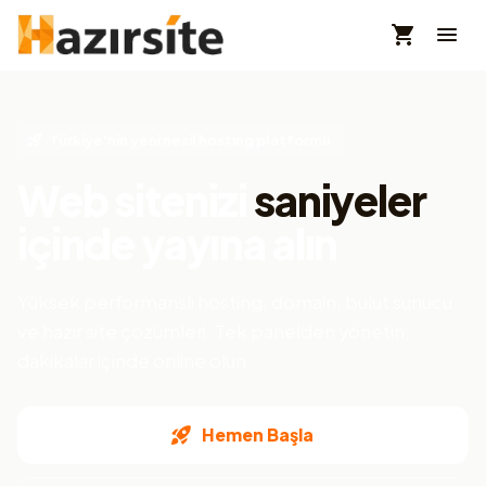
Türkiye'nin yeni nesil hosting platformu
Web sitenizi
saniyeler
içinde yayına alın
Yüksek performanslı hosting, domain, bulut sunucu
ve hazır site çözümleri. Tek panelden yönetin,
dakikalar içinde online olun.
Hemen Başla