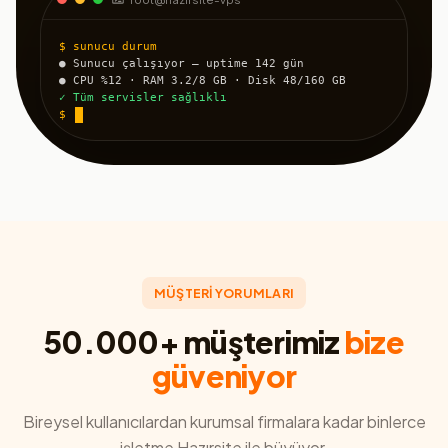
$ sunucu durum
● Sunucu çalışıyor — uptime 142 gün
● CPU %12 · RAM 3.2/8 GB · Disk 48/160 GB
✓ Tüm servisler sağlıklı
$
MÜŞTERİ YORUMLARI
50.000+ müşterimiz
bize
güveniyor
Bireysel kullanıcılardan kurumsal firmalara kadar binlerce
işletme Hazırsite ile büyüyor.