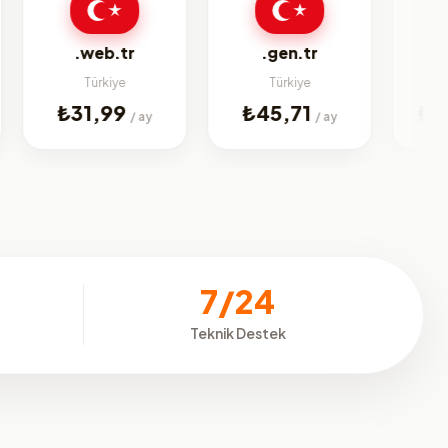
bi
.web.tr
.gen.tr
Türkiye
Türkiye
Jenerik
₺31,99
₺45,71
₺224,9
/ ay
/ ay
7/24
Teknik Destek