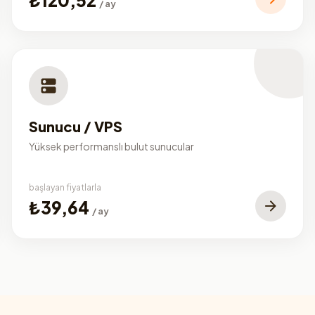
/ ay
Sunucu / VPS
Yüksek performanslı bulut sunucular
başlayan fiyatlarla
₺39,64
/ ay