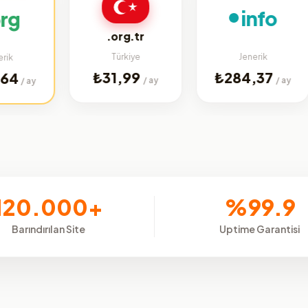
info
.org.tr
Türkiye
Jenerik
₺31,99
₺284,37
/ ay
/ ay
120.000+
%99.9
Barındırılan Site
Uptime Garantisi