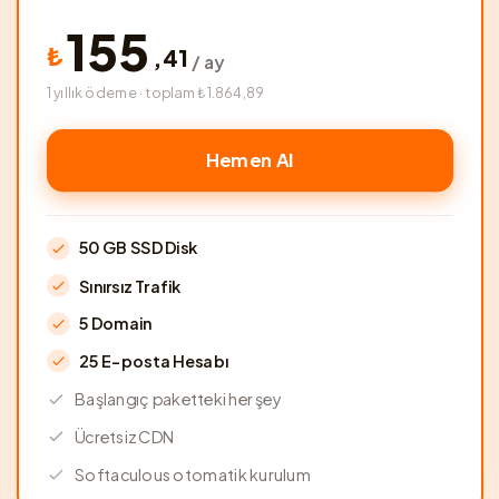
155
₺
,
41
/ ay
1 yıllık ödeme · toplam ₺1.864,89
Hemen Al
50 GB SSD Disk
Sınırsız Trafik
5 Domain
25 E-posta Hesabı
Başlangıç paketteki her şey
Ücretsiz CDN
Softaculous otomatik kurulum