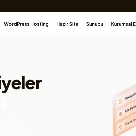
WordPress Hosting
Hazır Site
Sunucu
Kurumsal 
iyeler
n
u ve hazır
çinde online