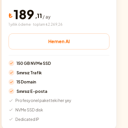
189
₺
,
11
/ ay
1 yıllık ödeme · toplam ₺2.269,26
Hemen Al
150 GB NVMe SSD
Sınırsız Trafik
15 Domain
Sınırsız E-posta
Profesyonel paketteki her şey
NVMe SSD disk
Dedicated IP