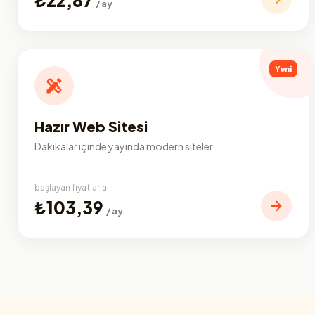
/ ay
Yeni
Hazır Web Sitesi
Dakikalar içinde yayında modern siteler
başlayan fiyatlarla
₺103,39
/ ay