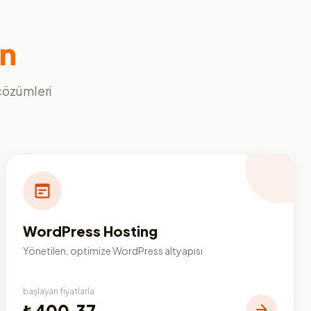
ın
 çözümleri
WordPress Hosting
Yönetilen, optimize WordPress altyapısı
başlayan fiyatlarla
₺400,37