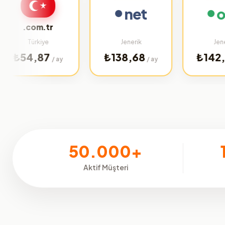
net
org
.com.tr
Türkiye
Jenerik
Jenerik
4,87
₺138,68
₺142,64
/ ay
/ ay
/ ay
50.000+
Aktif Müşteri