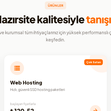
ÜRÜNLER
azırsite kalitesiyle
tanış
ve kurumsal tüm ihtiyaçlarınız için yüksek performanslı
keşfedin.
Çok Satan
Web Hosting
Hızlı, güvenli SSD hosting paketleri
başlayan fiyatlarla
₺120,52