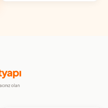
tyapı
yacınız olan