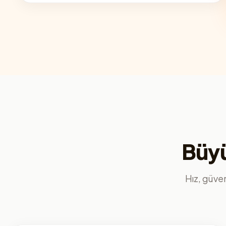
Büyü
Hız, güvenl