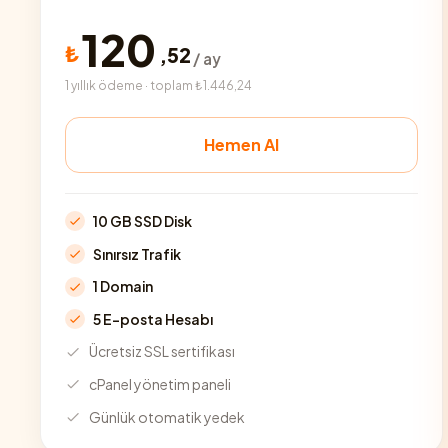
120
₺
,
52
/ ay
1 yıllık ödeme · toplam ₺1.446,24
Hemen Al
10 GB SSD Disk
Sınırsız Trafik
1 Domain
5 E-posta Hesabı
Ücretsiz SSL sertifikası
cPanel yönetim paneli
Günlük otomatik yedek