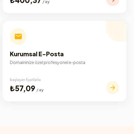
/ ay
Kurumsal E-Posta
Domaininize özel profesyonel e-posta
başlayan fiyatlarla
₺57,09
/ ay