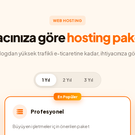
WEB HOSTING
acınıza göre
hosting pak
blogdan yüksek trafikli e-ticaretine kadar, ihtiyacınıza gö
1 Yıl
2 Yıl
3 Yıl
En Popüler
Profesyonel
Büyüyen işletmeler için önerilen paket