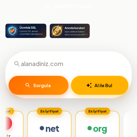
Paketleri İncele
Sorgula
AI ile Bul
En İyi Fiyat
En İyi Fiyat
net
org
.org.tr