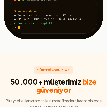
$ sunucu durum
● Sunucu çalışıyor — uptime 142 gün
● CPU %12 · RAM 3.2/8 GB · Disk 48/160 GB
✓ Tüm servisler sağlıklı
$
MÜŞTERİ YORUMLARI
50.000+ müşterimiz
bize
güveniyor
Bireysel kullanıcılardan kurumsal firmalara kadar binlerce
işletme Hazırsite ile büyüyor.