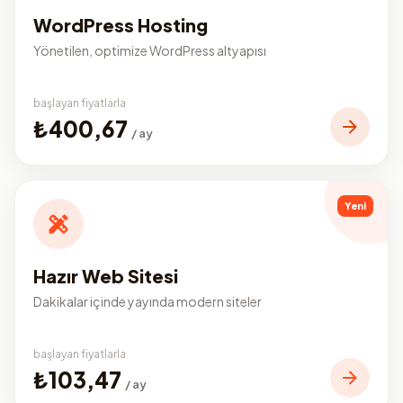
WordPress Hosting
Yönetilen, optimize WordPress altyapısı
başlayan fiyatlarla
₺400,67
/ ay
Yeni
Hazır Web Sitesi
Dakikalar içinde yayında modern siteler
başlayan fiyatlarla
₺103,47
/ ay