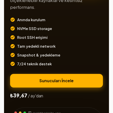
ölçeklenebilir kaynaklar ve kesintisiz
performans.
Anında kurulum
NVMe SSD storage
Root SSH erişimi
Tam yedekli network
Snapshot & yedekleme
7/24 teknik destek
Sunucuları İncele
₺39,67
/ ay'dan
root@hazirsite-vps