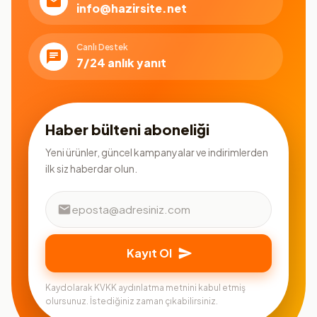
info@hazirsite.net
Canlı Destek
7/24 anlık yanıt
Haber bülteni aboneliği
Yeni ürünler, güncel kampanyalar ve indirimlerden
ilk siz haberdar olun.
Kayıt Ol
Kaydolarak KVKK aydınlatma metnini kabul etmiş
olursunuz. İstediğiniz zaman çıkabilirsiniz.