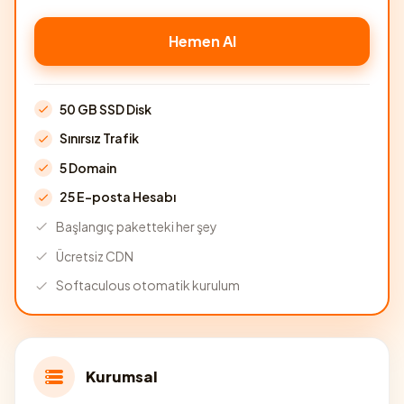
Hemen Al
50 GB SSD Disk
Sınırsız Trafik
5 Domain
25 E-posta Hesabı
Başlangıç paketteki her şey
Ücretsiz CDN
Softaculous otomatik kurulum
Kurumsal