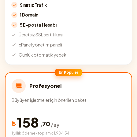
Sınırsız Trafik
1 Domain
5 E-posta Hesabı
Ücretsiz SSL sertifikası
cPanel yönetim paneli
Günlük otomatik yedek
En Popüler
Profesyonel
Büyüyen işletmeler için önerilen paket
158
₺
,
70
/ ay
1 yıllık ödeme · toplam ₺1.904,34