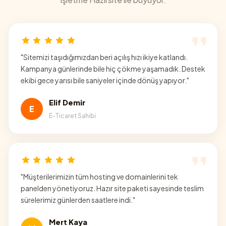
"
Sitemizi taşıdığımızdan beri açılış hızı ikiye katlandı.
Kampanya günlerinde bile hiç çökme yaşamadık. Destek
ekibi gece yarısı bile saniyeler içinde dönüş yapıyor.
"
Elif Demir
E
E-Ticaret Sahibi
"
Müşterilerimizin tüm hosting ve domainlerini tek
panelden yönetiyoruz. Hazır site paketi sayesinde teslim
sürelerimiz günlerden saatlere indi.
"
Mert Kaya