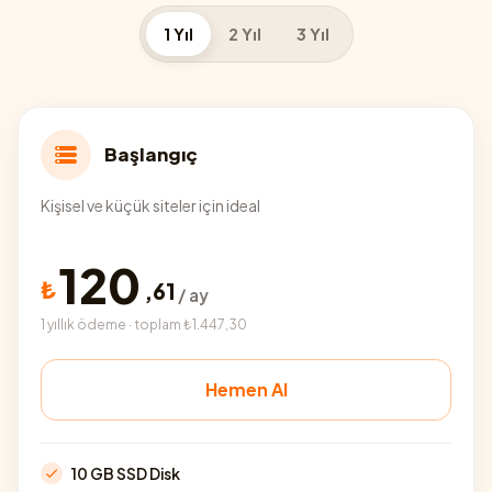
1 Yıl
2 Yıl
3 Yıl
Başlangıç
Kişisel ve küçük siteler için ideal
120
₺
,
61
/ ay
1 yıllık ödeme · toplam ₺1.447,30
Hemen Al
10 GB SSD Disk