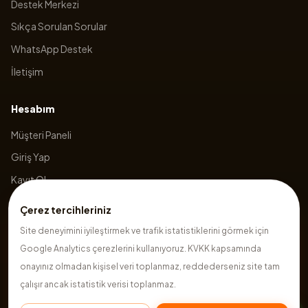
Destek Merkezi
Sıkça Sorulan Sorular
WhatsApp Destek
İletişim
Hesabım
Müşteri Paneli
Giriş Yap
Kayıt Ol
Sepetim
Çerez tercihleriniz
Site deneyimini iyileştirmek ve trafik istatistiklerini görmek için
Google Analytics çerezlerini kullanıyoruz. KVKK kapsamında
©
2026
Hazırsite
. Tüm hakları saklıdır.
onayınız olmadan kişisel veri toplanmaz, reddederseniz site tam
çalışır ancak istatistik verisi toplanmaz.