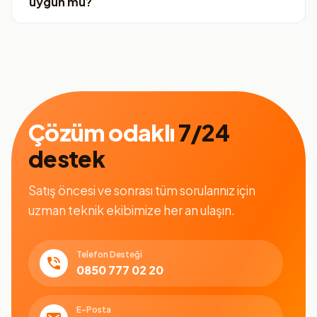
uygun mu?
Çözüm odaklı
7/24
destek
Satış öncesi ve sonrası tüm sorularınız için
uzman teknik ekibimize her an ulaşın.
Telefon Desteği
0850 777 02 20
E-Posta