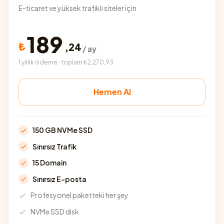
E-ticaret ve yüksek trafikli siteler için
189
₺
,
24
/ ay
1 yıllık ödeme · toplam ₺2.270,93
Hemen Al
150 GB NVMe SSD
Sınırsız Trafik
15 Domain
Sınırsız E-posta
Profesyonel paketteki her şey
NVMe SSD disk