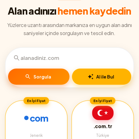
Alan adınızı
hemen kaydedin
Yüzlerce uzantı arasından markanıza en uygun alan adını
saniyeler içinde sorgulayın ve tescil edin.
Sorgula
AI ile Bul
En İyi Fiyat
En İyi Fiyat
com
.com.tr
Jenerik
Türkiye