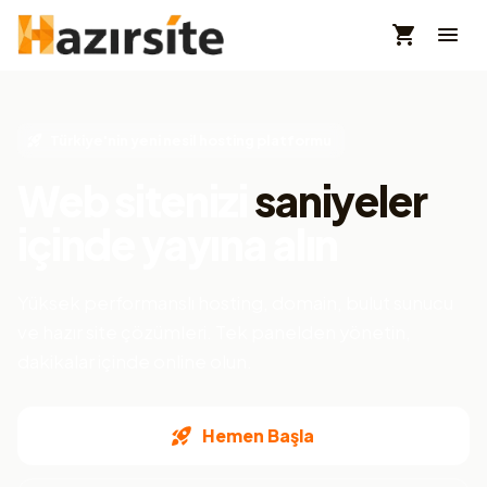
Türkiye'nin yeni nesil hosting platformu
Web sitenizi
saniyeler
içinde yayına alın
Yüksek performanslı hosting, domain, bulut sunucu
ve hazır site çözümleri. Tek panelden yönetin,
dakikalar içinde online olun.
Hemen Başla