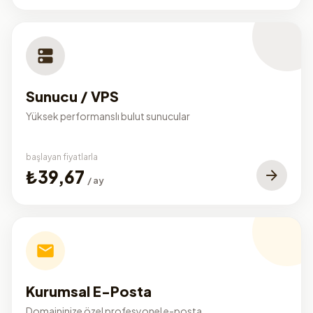
Sunucu / VPS
Yüksek performanslı bulut sunucular
başlayan fiyatlarla
₺39,67
/ ay
Kurumsal E-Posta
Domaininize özel profesyonel e-posta