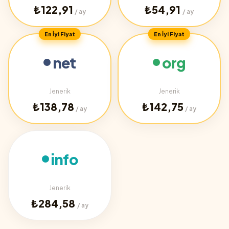
₺122,91
₺54,91
/ ay
/ ay
En İyi Fiyat
En İyi Fiyat
net
org
Jenerik
Jenerik
₺138,78
₺142,75
/ ay
/ ay
info
Jenerik
₺284,58
/ ay