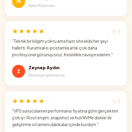
M
Ajans Kurucusu
"
Teknik bir bilgim yoktu ama hazır site ekibi her şeyi
halletti. Kurumsal e-postamla artık çok daha
profesyonel görünüyoruz. Kesinlikle tavsiye ederim.
"
Zeynep Aydın
Z
Restoran İşletmecisi
"
VPS sunucularının performansı fiyatına göre gerçekten
çok iyi. Root erişim, snapshot ve hızlı NVMe diskler ile
geliştirme ortamımı dakikalar içinde kurdum.
"