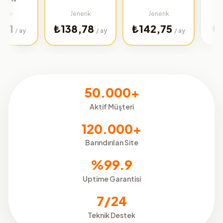
Türkiye
Jenerik
Jenerik
₺32,02
₺138,78
₺142,75
/ ay
/ ay
50.000+
Aktif Müşteri
120.000+
Barındırılan Site
%99.9
Uptime Garantisi
7/24
Teknik Destek