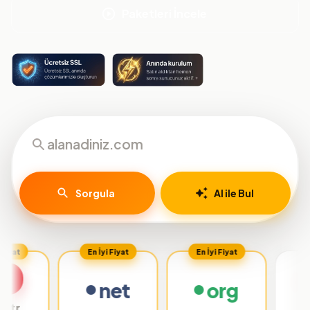
Paketleri İncele
Sorgula
AI ile Bul
En İyi Fiyat
En İyi Fiyat
net
org
.org.tr