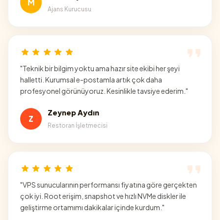
M
Ajans Kurucusu
"
Teknik bir bilgim yoktu ama hazır site ekibi her şeyi
halletti. Kurumsal e-postamla artık çok daha
profesyonel görünüyoruz. Kesinlikle tavsiye ederim.
"
Zeynep Aydın
Z
Restoran İşletmecisi
"
VPS sunucularının performansı fiyatına göre gerçekten
çok iyi. Root erişim, snapshot ve hızlı NVMe diskler ile
geliştirme ortamımı dakikalar içinde kurdum.
"