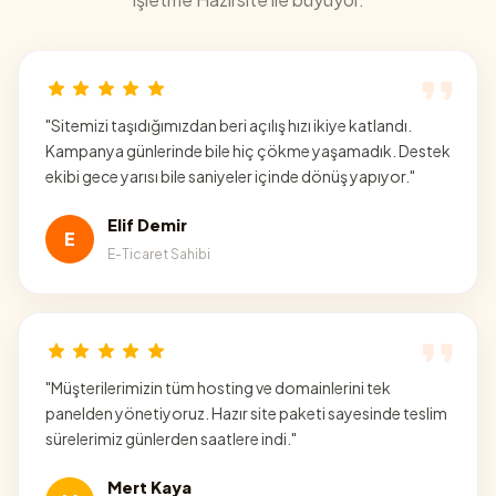
"
Sitemizi taşıdığımızdan beri açılış hızı ikiye katlandı.
Kampanya günlerinde bile hiç çökme yaşamadık. Destek
ekibi gece yarısı bile saniyeler içinde dönüş yapıyor.
"
Elif Demir
E
E-Ticaret Sahibi
"
Müşterilerimizin tüm hosting ve domainlerini tek
panelden yönetiyoruz. Hazır site paketi sayesinde teslim
sürelerimiz günlerden saatlere indi.
"
Mert Kaya