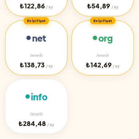
₺122,86
₺54,89
/ ay
/ ay
En İyi Fiyat
En İyi Fiyat
net
org
Jenerik
Jenerik
₺138,73
₺142,69
/ ay
/ ay
info
Jenerik
₺284,48
/ ay