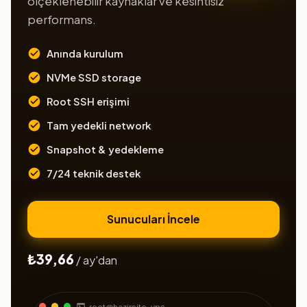
ölçeklenebilir kaynaklar ve kesintisiz
performans.
Anında kurulum
NVMe SSD storage
Root SSH erişimi
Tam yedekli network
Snapshot & yedekleme
7/24 teknik destek
Sunucuları İncele
₺39,66
/ ay'dan
root@hazirsite-vps