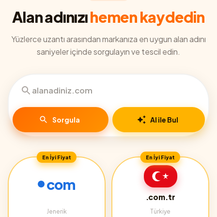
Alan adınızı
hemen kaydedin
Yüzlerce uzantı arasından markanıza en uygun alan adını
saniyeler içinde sorgulayın ve tescil edin.
Sorgula
AI ile Bul
En İyi Fiyat
En İyi Fiyat
com
.com.tr
Jenerik
Türkiye