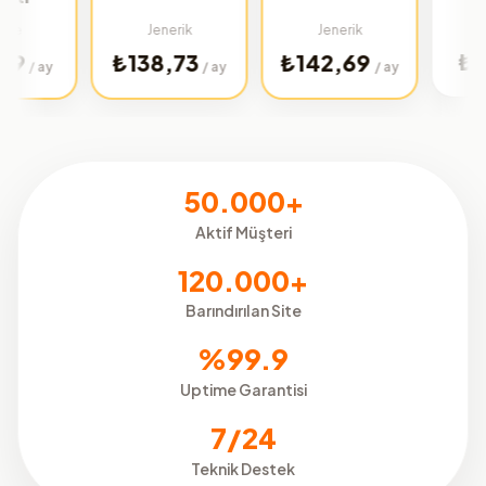
Türkiye
Jenerik
Jenerik
₺32,01
₺138,73
₺142,69
/ 
/ ay
/ ay
50.000+
Aktif Müşteri
120.000+
Barındırılan Site
%99.9
Uptime Garantisi
7/24
Teknik Destek