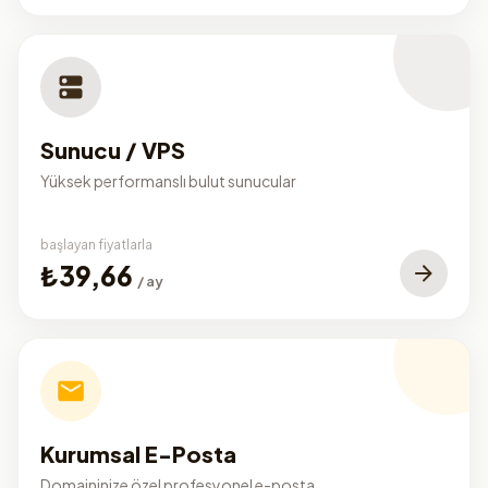
Sunucu / VPS
Yüksek performanslı bulut sunucular
başlayan fiyatlarla
₺39,66
/ ay
Kurumsal E-Posta
Domaininize özel profesyonel e-posta