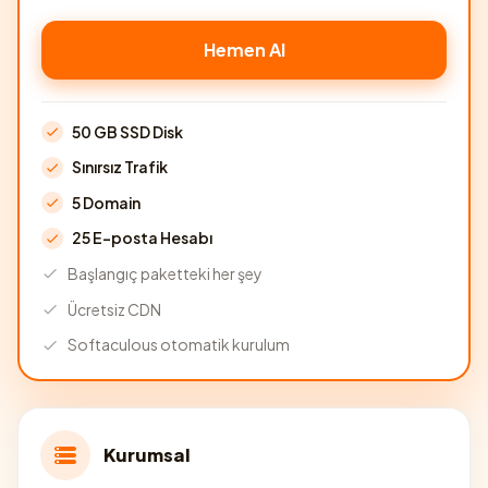
Hemen Al
50 GB SSD Disk
Sınırsız Trafik
5 Domain
25 E-posta Hesabı
Başlangıç paketteki her şey
Ücretsiz CDN
Softaculous otomatik kurulum
Kurumsal