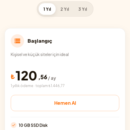
1 Yıl
2 Yıl
3 Yıl
Başlangıç
Kişisel ve küçük siteler için ideal
120
₺
,
56
/ ay
1 yıllık ödeme · toplam ₺1.446,77
Hemen Al
10 GB SSD Disk