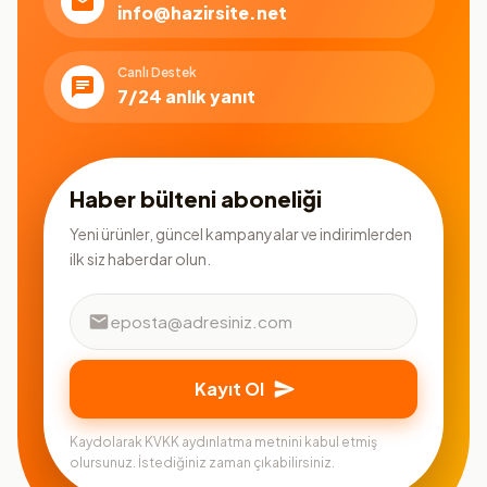
info@hazirsite.net
Canlı Destek
7/24 anlık yanıt
Haber bülteni aboneliği
Yeni ürünler, güncel kampanyalar ve indirimlerden
ilk siz haberdar olun.
Kayıt Ol
Kaydolarak KVKK aydınlatma metnini kabul etmiş
olursunuz. İstediğiniz zaman çıkabilirsiniz.