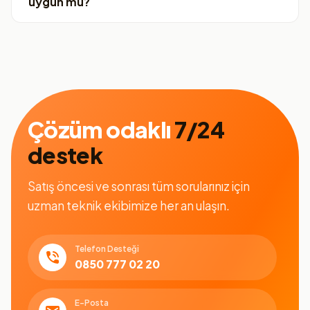
uygun mu?
Çözüm odaklı
7/24
destek
Satış öncesi ve sonrası tüm sorularınız için
uzman teknik ekibimize her an ulaşın.
Telefon Desteği
0850 777 02 20
E-Posta