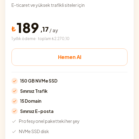
E-ticaret ve yüksek trafikli siteler için
189
₺
,
17
/ ay
1 yıllık ödeme · toplam ₺2.270,10
Hemen Al
150 GB NVMe SSD
Sınırsız Trafik
15 Domain
Sınırsız E-posta
Profesyonel paketteki her şey
NVMe SSD disk