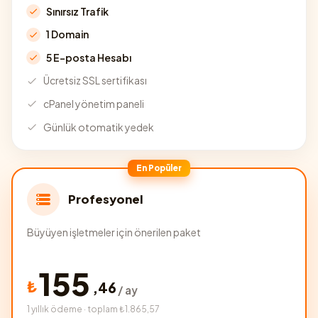
Sınırsız Trafik
1 Domain
5 E-posta Hesabı
Ücretsiz SSL sertifikası
cPanel yönetim paneli
Günlük otomatik yedek
En Popüler
Profesyonel
Büyüyen işletmeler için önerilen paket
155
₺
,
46
/ ay
1 yıllık ödeme · toplam ₺1.865,57