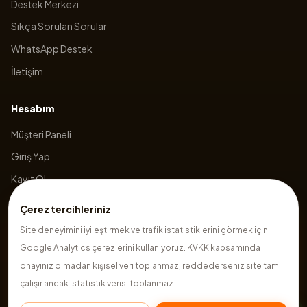
Destek Merkezi
Sıkça Sorulan Sorular
WhatsApp Destek
İletişim
Hesabım
Müşteri Paneli
Giriş Yap
Kayıt Ol
Sepetim
Çerez tercihleriniz
Site deneyimini iyileştirmek ve trafik istatistiklerini görmek için
Google Analytics çerezlerini kullanıyoruz. KVKK kapsamında
©
2026
Hazırsite
. Tüm hakları saklıdır.
onayınız olmadan kişisel veri toplanmaz, reddederseniz site tam
çalışır ancak istatistik verisi toplanmaz.