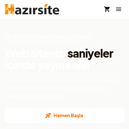
Türkiye'nin yeni nesil hosting platformu
Web sitenizi
saniyeler
içinde yayına alın
Yüksek performanslı hosting, domain, bulut sunucu
ve hazır site çözümleri. Tek panelden yönetin,
dakikalar içinde online olun.
Hemen Başla