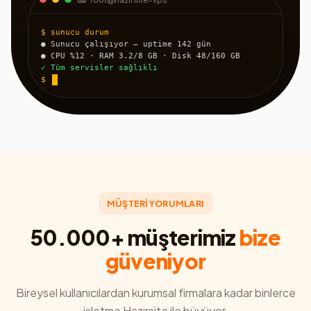
$ sunucu durum
● Sunucu çalışıyor — uptime 142 gün
● CPU %12 · RAM 3.2/8 GB · Disk 48/160 GB
✓ Tüm servisler sağlıklı
$
MÜŞTERİ YORUMLARI
50.000+ müşterimiz
bize
güveniyor
Bireysel kullanıcılardan kurumsal firmalara kadar binlerce
işletme Hazırsite ile büyüyor.