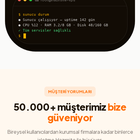
$ sunucu durum
● Sunucu çalışıyor — uptime 142 gün
● CPU %12 · RAM 3.2/8 GB · Disk 48/160 GB
✓ Tüm servisler sağlıklı
$
MÜŞTERİ YORUMLARI
50.000+ müşterimiz
bize
güveniyor
Bireysel kullanıcılardan kurumsal firmalara kadar binlerce
işletme Hazırsite ile büyüyor.