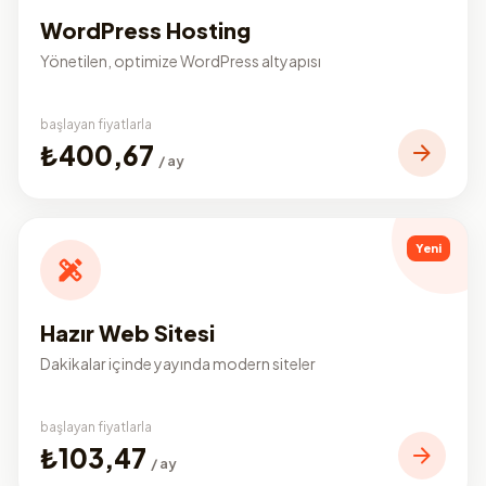
WordPress Hosting
Yönetilen, optimize WordPress altyapısı
başlayan fiyatlarla
₺400,67
/ ay
Yeni
Hazır Web Sitesi
Dakikalar içinde yayında modern siteler
başlayan fiyatlarla
₺103,47
/ ay