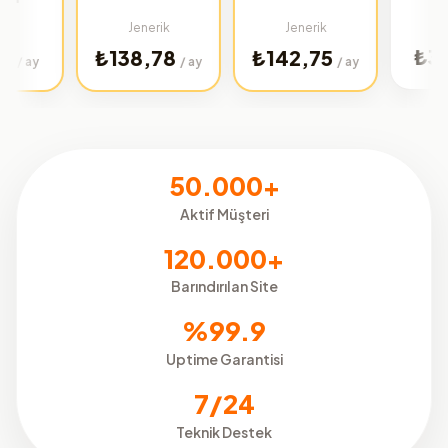
Türkiye
Jenerik
Jenerik
₺32,02
₺138,78
₺142,75
/
/ ay
/ ay
50.000+
Aktif Müşteri
120.000+
Barındırılan Site
%99.9
Uptime Garantisi
7/24
Teknik Destek