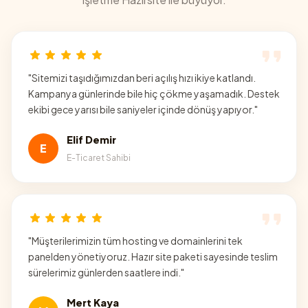
"
Sitemizi taşıdığımızdan beri açılış hızı ikiye katlandı.
Kampanya günlerinde bile hiç çökme yaşamadık. Destek
ekibi gece yarısı bile saniyeler içinde dönüş yapıyor.
"
Elif Demir
E
E-Ticaret Sahibi
"
Müşterilerimizin tüm hosting ve domainlerini tek
panelden yönetiyoruz. Hazır site paketi sayesinde teslim
sürelerimiz günlerden saatlere indi.
"
Mert Kaya