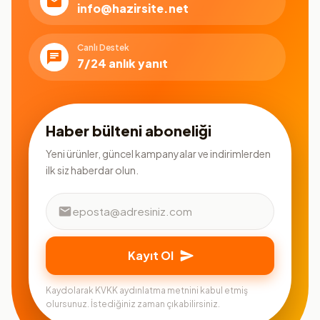
info@hazirsite.net
Canlı Destek
7/24 anlık yanıt
Haber bülteni aboneliği
Yeni ürünler, güncel kampanyalar ve indirimlerden
ilk siz haberdar olun.
Kayıt Ol
Kaydolarak KVKK aydınlatma metnini kabul etmiş
olursunuz. İstediğiniz zaman çıkabilirsiniz.