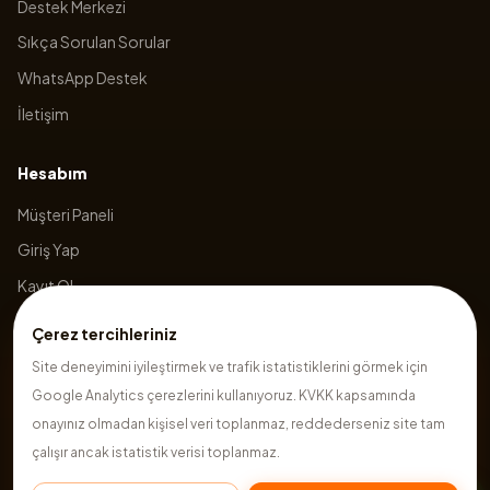
Destek Merkezi
Sıkça Sorulan Sorular
WhatsApp Destek
İletişim
Hesabım
Müşteri Paneli
Giriş Yap
Kayıt Ol
Sepetim
Çerez tercihleriniz
Site deneyimini iyileştirmek ve trafik istatistiklerini görmek için
Google Analytics çerezlerini kullanıyoruz. KVKK kapsamında
©
2026
Hazırsite
. Tüm hakları saklıdır.
onayınız olmadan kişisel veri toplanmaz, reddederseniz site tam
çalışır ancak istatistik verisi toplanmaz.