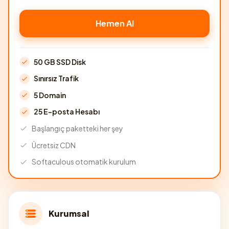
Hemen Al
50 GB SSD Disk
Sınırsız Trafik
5 Domain
25 E-posta Hesabı
Başlangıç paketteki her şey
Ücretsiz CDN
Softaculous otomatik kurulum
Kurumsal