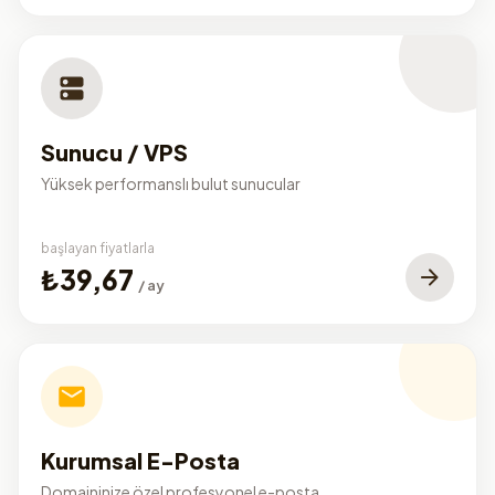
Sunucu / VPS
Yüksek performanslı bulut sunucular
başlayan fiyatlarla
₺39,67
/ ay
Kurumsal E-Posta
Domaininize özel profesyonel e-posta