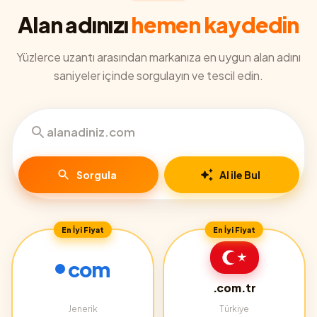
Alan adınızı
hemen kaydedin
Yüzlerce uzantı arasından markanıza en uygun alan adını
saniyeler içinde sorgulayın ve tescil edin.
Sorgula
AI ile Bul
En İyi Fiyat
En İyi Fiyat
com
.com.tr
Jenerik
Türkiye