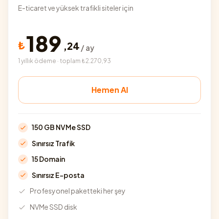
E-ticaret ve yüksek trafikli siteler için
189
₺
,
24
/ ay
1 yıllık ödeme · toplam ₺2.270,93
Hemen Al
150 GB NVMe SSD
Sınırsız Trafik
15 Domain
Sınırsız E-posta
Profesyonel paketteki her şey
NVMe SSD disk