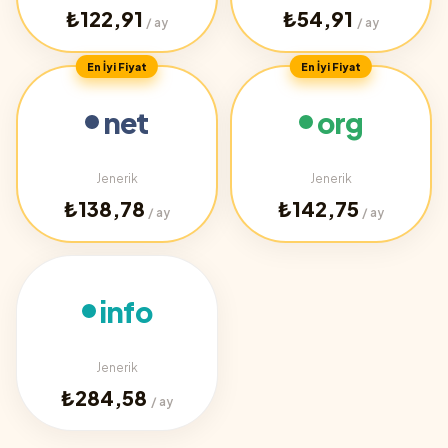
₺122,91
₺54,91
/ ay
/ ay
En İyi Fiyat
En İyi Fiyat
net
org
Jenerik
Jenerik
₺138,78
₺142,75
/ ay
/ ay
info
Jenerik
₺284,58
/ ay