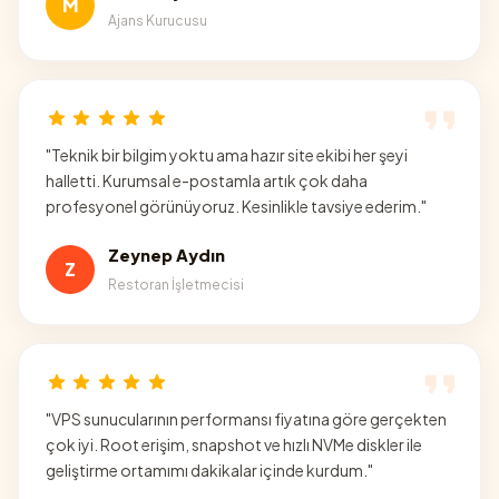
M
Ajans Kurucusu
"
Teknik bir bilgim yoktu ama hazır site ekibi her şeyi
halletti. Kurumsal e-postamla artık çok daha
profesyonel görünüyoruz. Kesinlikle tavsiye ederim.
"
Zeynep Aydın
Z
Restoran İşletmecisi
"
VPS sunucularının performansı fiyatına göre gerçekten
çok iyi. Root erişim, snapshot ve hızlı NVMe diskler ile
geliştirme ortamımı dakikalar içinde kurdum.
"