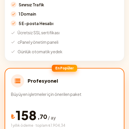
Sınırsız Trafik
1 Domain
5 E-posta Hesabı
Ücretsiz SSL sertifikası
cPanel yönetim paneli
Günlük otomatik yedek
En Popüler
Profesyonel
Büyüyen işletmeler için önerilen paket
158
₺
,
70
/ ay
1 yıllık ödeme · toplam ₺1.904,34