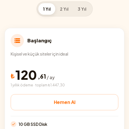
1 Yıl
2 Yıl
3 Yıl
Başlangıç
Kişisel ve küçük siteler için ideal
120
₺
,
61
/ ay
1 yıllık ödeme · toplam ₺1.447,30
Hemen Al
10 GB SSD Disk