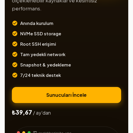
ölçeklenebilir kaynaklar ve kesintisiz
performans.
Anında kurulum
NVMe SSD storage
Root SSH erişimi
Tam yedekli network
Snapshot & yedekleme
7/24 teknik destek
Sunucuları İncele
₺39,67
/ ay'dan
root@hazirsite-vps