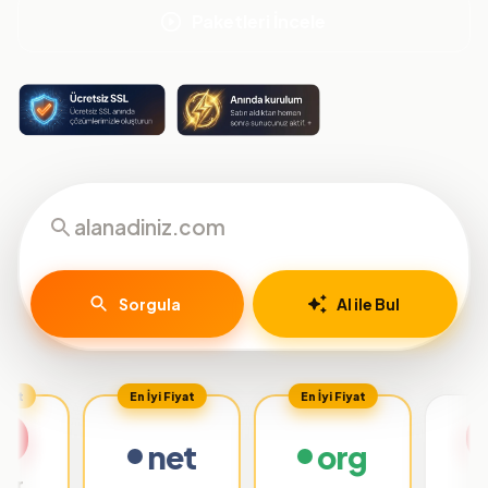
Paketleri İncele
Sorgula
AI ile Bul
En İyi Fiyat
En İyi Fiyat
net
org
.org.tr