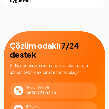
uygun mu?
Çözüm odaklı
7/24
destek
Satış öncesi ve sonrası tüm sorularınız için
uzman teknik ekibimize her an ulaşın.
Telefon Desteği
0850 777 02 20
E-Posta