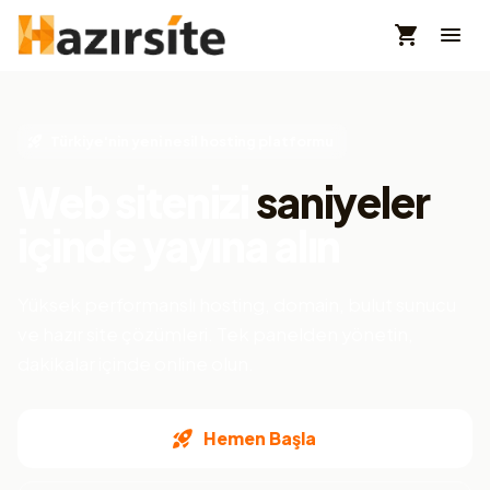
Türkiye'nin yeni nesil hosting platformu
Web sitenizi
saniyeler
içinde yayına alın
Yüksek performanslı hosting, domain, bulut sunucu
ve hazır site çözümleri. Tek panelden yönetin,
dakikalar içinde online olun.
Hemen Başla