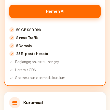
Hemen Al
50 GB SSD Disk
Sınırsız Trafik
5 Domain
25 E-posta Hesabı
Başlangıç paketteki her şey
Ücretsiz CDN
Softaculous otomatik kurulum
Kurumsal