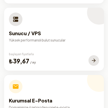
Sunucu / VPS
Yüksek performanslı bulut sunucular
başlayan fiyatlarla
₺39,67
/ ay
Kurumsal E-Posta
Domaininize özel profesyonel e-posta