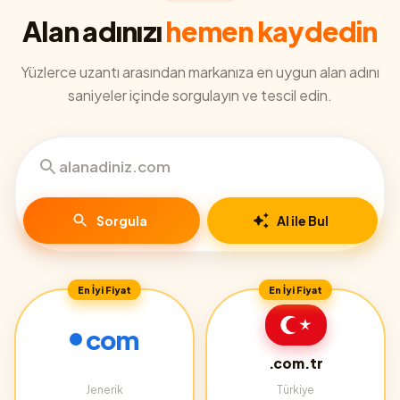
Alan adınızı
hemen kaydedin
Yüzlerce uzantı arasından markanıza en uygun alan adını
saniyeler içinde sorgulayın ve tescil edin.
Sorgula
AI ile Bul
En İyi Fiyat
En İyi Fiyat
com
.com.tr
Jenerik
Türkiye