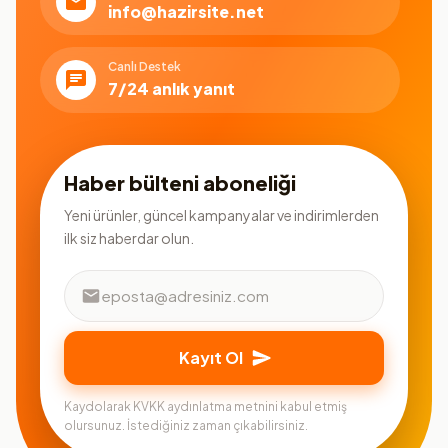
info@hazirsite.net
Canlı Destek
7/24 anlık yanıt
Haber bülteni aboneliği
Yeni ürünler, güncel kampanyalar ve indirimlerden
ilk siz haberdar olun.
Kayıt Ol
Kaydolarak KVKK aydınlatma metnini kabul etmiş
olursunuz. İstediğiniz zaman çıkabilirsiniz.