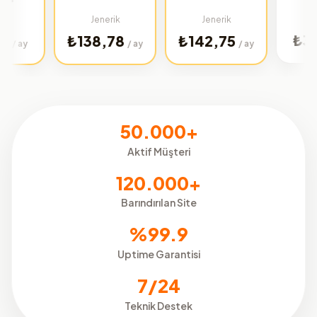
Türkiye
Jenerik
Jenerik
₺32,02
₺138,78
₺142,75
/
/ ay
/ ay
50.000+
Aktif Müşteri
120.000+
Barındırılan Site
%99.9
Uptime Garantisi
7/24
Teknik Destek