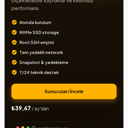
ölçeklenebilir kaynaklar ve kesintisiz
performans.
Anında kurulum
NVMe SSD storage
Root SSH erişimi
Tam yedekli network
Snapshot & yedekleme
7/24 teknik destek
Sunucuları İncele
₺39,67
/ ay'dan
root@hazirsite-vps