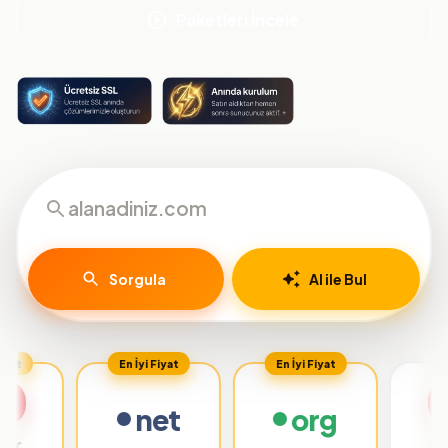
Paketleri İncele
Sorgula
AI ile Bul
En İyi Fiyat
En İyi Fiyat
net
org
.org.tr