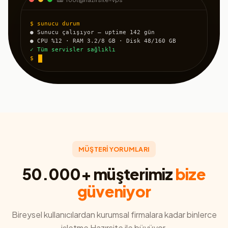
$ sunucu durum
● Sunucu çalışıyor — uptime 142 gün
● CPU %12 · RAM 3.2/8 GB · Disk 48/160 GB
✓ Tüm servisler sağlıklı
$
MÜŞTERİ YORUMLARI
50.000+ müşterimiz
bize
güveniyor
Bireysel kullanıcılardan kurumsal firmalara kadar binlerce
işletme Hazırsite ile büyüyor.