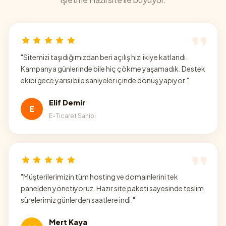
"
Sitemizi taşıdığımızdan beri açılış hızı ikiye katlandı.
Kampanya günlerinde bile hiç çökme yaşamadık. Destek
ekibi gece yarısı bile saniyeler içinde dönüş yapıyor.
"
Elif Demir
E
E-Ticaret Sahibi
"
Müşterilerimizin tüm hosting ve domainlerini tek
panelden yönetiyoruz. Hazır site paketi sayesinde teslim
sürelerimiz günlerden saatlere indi.
"
Mert Kaya