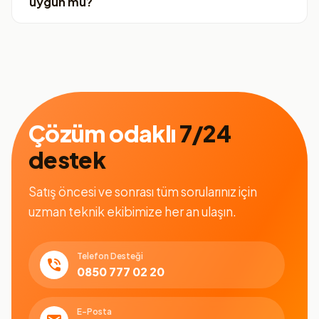
uygun mu?
Çözüm odaklı
7/24
destek
Satış öncesi ve sonrası tüm sorularınız için
uzman teknik ekibimize her an ulaşın.
Telefon Desteği
0850 777 02 20
E-Posta