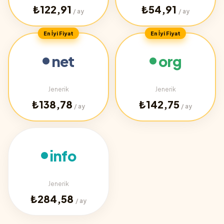
₺122,91
₺54,91
/ ay
/ ay
En İyi Fiyat
En İyi Fiyat
net
org
Jenerik
Jenerik
₺138,78
₺142,75
/ ay
/ ay
info
Jenerik
₺284,58
/ ay