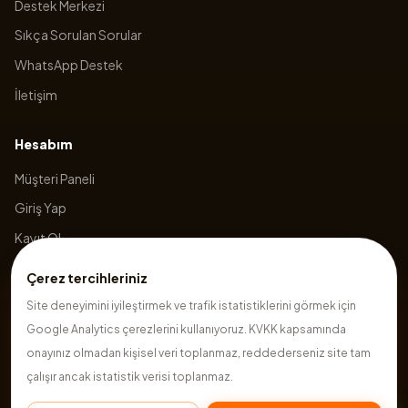
Destek Merkezi
Sıkça Sorulan Sorular
WhatsApp Destek
İletişim
Hesabım
Müşteri Paneli
Giriş Yap
Kayıt Ol
Sepetim
Çerez tercihleriniz
Site deneyimini iyileştirmek ve trafik istatistiklerini görmek için
Google Analytics çerezlerini kullanıyoruz. KVKK kapsamında
©
2026
Hazırsite
. Tüm hakları saklıdır.
onayınız olmadan kişisel veri toplanmaz, reddederseniz site tam
çalışır ancak istatistik verisi toplanmaz.