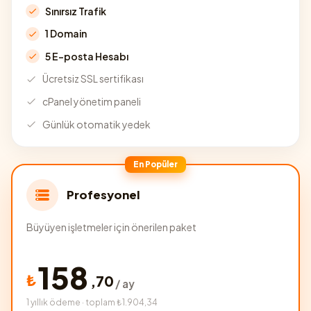
Sınırsız Trafik
1 Domain
5 E-posta Hesabı
Ücretsiz SSL sertifikası
cPanel yönetim paneli
Günlük otomatik yedek
En Popüler
Profesyonel
Büyüyen işletmeler için önerilen paket
158
₺
,
70
/ ay
1 yıllık ödeme · toplam ₺1.904,34