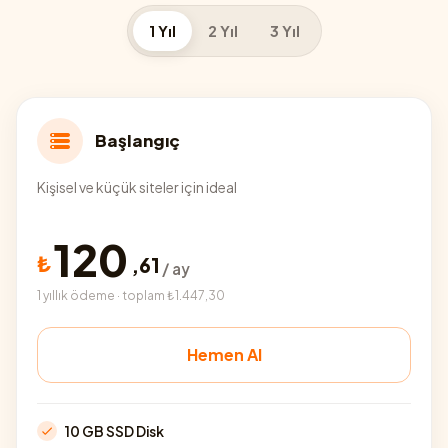
1 Yıl
2 Yıl
3 Yıl
Başlangıç
Kişisel ve küçük siteler için ideal
120
₺
,
61
/ ay
1 yıllık ödeme · toplam ₺1.447,30
Hemen Al
10 GB SSD Disk