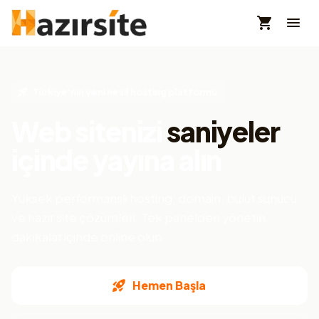
Türkiye'nin yeni nesil hosting platformu
Web sitenizi
saniyeler
içinde yayına alın
Yüksek performanslı hosting, domain, bulut sunucu
ve hazır site çözümleri. Tek panelden yönetin,
dakikalar içinde online olun.
Hemen Başla