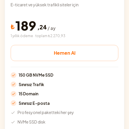
E-ticaret ve yüksek trafikli siteler için
189
₺
,
24
/ ay
1 yıllık ödeme · toplam ₺2.270,93
Hemen Al
150 GB NVMe SSD
Sınırsız Trafik
15 Domain
Sınırsız E-posta
Profesyonel paketteki her şey
NVMe SSD disk