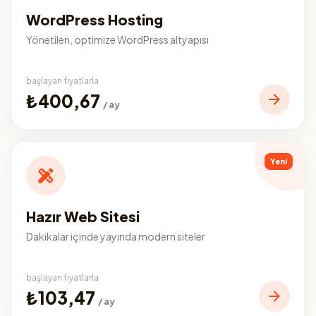
WordPress Hosting
Yönetilen, optimize WordPress altyapısı
başlayan fiyatlarla
₺400,67
/ ay
Yeni
Hazır Web Sitesi
Dakikalar içinde yayında modern siteler
başlayan fiyatlarla
₺103,47
/ ay