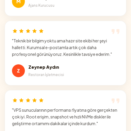
M
Ajans Kurucusu
"
Teknik bir bilgim yoktu ama hazır site ekibi her şeyi
halletti. Kurumsal e-postamla artık çok daha
profesyonel görünüyoruz. Kesinlikle tavsiye ederim.
"
Zeynep Aydın
Z
Restoran İşletmecisi
"
VPS sunucularının performansı fiyatına göre gerçekten
çok iyi. Root erişim, snapshot ve hızlı NVMe diskler ile
geliştirme ortamımı dakikalar içinde kurdum.
"