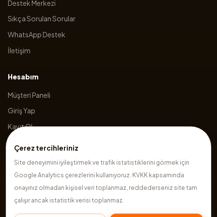
Destek Merkezi
Sıkça Sorulan Sorular
WhatsApp Destek
İletişim
Hesabım
Müşteri Paneli
Giriş Yap
Kayıt Ol
Sepetim
Çerez tercihleriniz
Site deneyimini iyileştirmek ve trafik istatistiklerini görmek için
Google Analytics çerezlerini kullanıyoruz. KVKK kapsamında
©
2026
Hazırsite
. Tüm hakları saklıdır.
onayınız olmadan kişisel veri toplanmaz, reddederseniz site tam
çalışır ancak istatistik verisi toplanmaz.