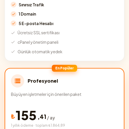
Sınırsız Trafik
1 Domain
5 E-posta Hesabı
Ücretsiz SSL sertifikası
cPanel yönetim paneli
Günlük otomatik yedek
En Popüler
Profesyonel
Büyüyen işletmeler için önerilen paket
155
₺
,
41
/ ay
1 yıllık ödeme · toplam ₺1.864,89