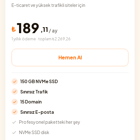
E-ticaret ve yüksek trafikli siteler için
189
₺
,
11
/ ay
1 yıllık ödeme · toplam ₺2.269,26
Hemen Al
150 GB NVMe SSD
Sınırsız Trafik
15 Domain
Sınırsız E-posta
Profesyonel paketteki her şey
NVMe SSD disk