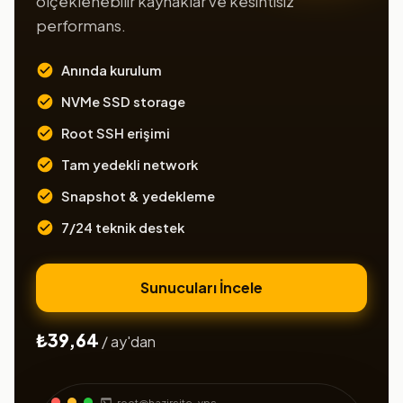
ölçeklenebilir kaynaklar ve kesintisiz
performans.
Anında kurulum
NVMe SSD storage
Root SSH erişimi
Tam yedekli network
Snapshot & yedekleme
7/24 teknik destek
Sunucuları İncele
₺39,64
/ ay'dan
root@hazirsite-vps