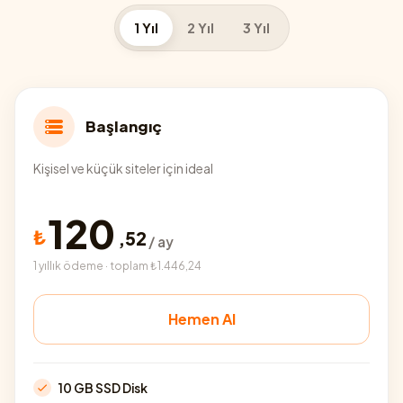
1 Yıl
2 Yıl
3 Yıl
Başlangıç
Kişisel ve küçük siteler için ideal
120
₺
,
52
/ ay
1 yıllık ödeme · toplam ₺1.446,24
Hemen Al
10 GB SSD Disk