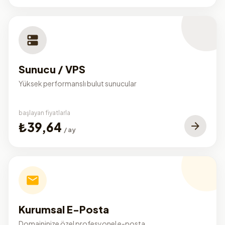
Sunucu / VPS
Yüksek performanslı bulut sunucular
başlayan fiyatlarla
₺39,64
/ ay
Kurumsal E-Posta
Domaininize özel profesyonel e-posta