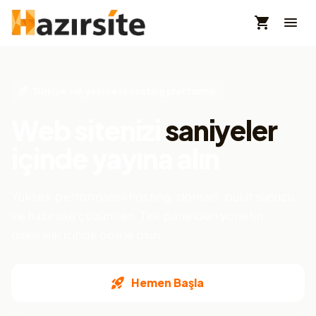
Türkiye'nin yeni nesil hosting platformu
Web sitenizi
saniyeler
içinde yayına alın
Yüksek performanslı hosting, domain, bulut sunucu
ve hazır site çözümleri. Tek panelden yönetin,
dakikalar içinde online olun.
Hemen Başla