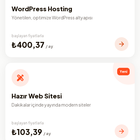
WordPress Hosting
Yönetilen, optimize WordPress altyapısı
başlayan fiyatlarla
₺400,37
/ ay
Yeni
Hazır Web Sitesi
Dakikalar içinde yayında modern siteler
başlayan fiyatlarla
₺103,39
/ ay