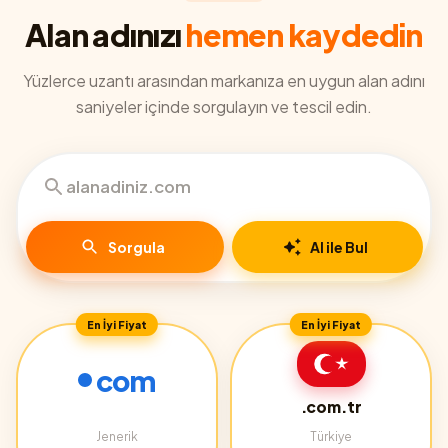
Alan adınızı
hemen kaydedin
Yüzlerce uzantı arasından markanıza en uygun alan adını
saniyeler içinde sorgulayın ve tescil edin.
Sorgula
AI ile Bul
En İyi Fiyat
En İyi Fiyat
com
.com.tr
Jenerik
Türkiye