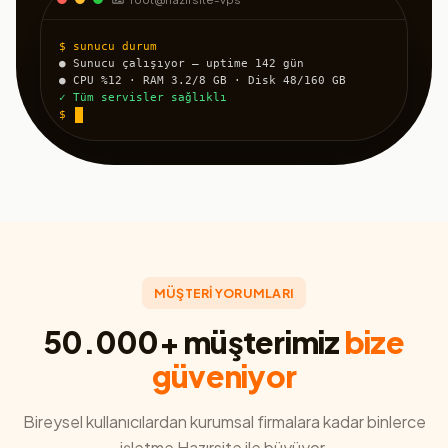
$ sunucu durum
● Sunucu çalışıyor — uptime 142 gün
● CPU %12 · RAM 3.2/8 GB · Disk 48/160 GB
✓ Tüm servisler sağlıklı
$
MÜŞTERİ YORUMLARI
50.000+ müşterimiz
bize
güveniyor
Bireysel kullanıcılardan kurumsal firmalara kadar binlerce
işletme Hazırsite ile büyüyor.