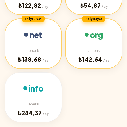
₺122,82
₺54,87
/ ay
/ ay
En İyi Fiyat
En İyi Fiyat
net
org
Jenerik
Jenerik
₺138,68
₺142,64
/ ay
/ ay
info
Jenerik
₺284,37
/ ay