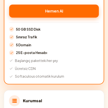
Hemen Al
50 GB SSD Disk
Sınırsız Trafik
5 Domain
25 E-posta Hesabı
Başlangıç paketteki her şey
Ücretsiz CDN
Softaculous otomatik kurulum
Kurumsal