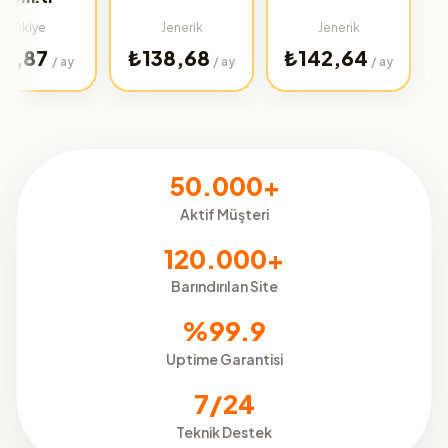
Türki
Jenerik
Jenerik
₺31,9
₺138,68
₺142,64
 ay
/ ay
/ ay
50.000+
Aktif Müşteri
120.000+
Barındırılan Site
%99.9
Uptime Garantisi
7/24
Teknik Destek