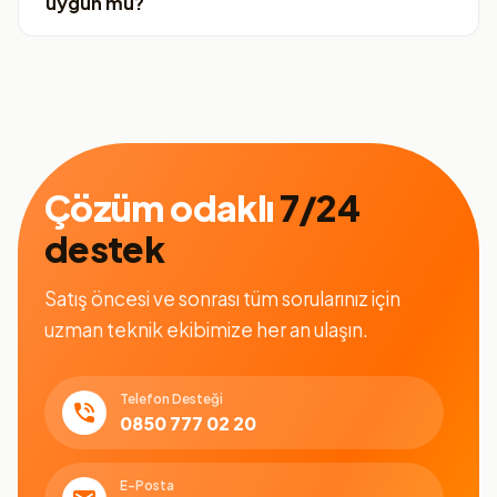
uygun mu?
Çözüm odaklı
7/24
destek
Satış öncesi ve sonrası tüm sorularınız için
uzman teknik ekibimize her an ulaşın.
Telefon Desteği
0850 777 02 20
E-Posta