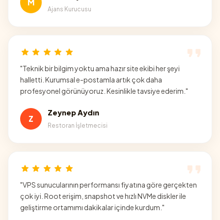
M
Ajans Kurucusu
"
Teknik bir bilgim yoktu ama hazır site ekibi her şeyi
halletti. Kurumsal e-postamla artık çok daha
profesyonel görünüyoruz. Kesinlikle tavsiye ederim.
"
Zeynep Aydın
Z
Restoran İşletmecisi
"
VPS sunucularının performansı fiyatına göre gerçekten
çok iyi. Root erişim, snapshot ve hızlı NVMe diskler ile
geliştirme ortamımı dakikalar içinde kurdum.
"