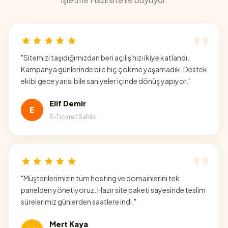
"
Sitemizi taşıdığımızdan beri açılış hızı ikiye katlandı.
Kampanya günlerinde bile hiç çökme yaşamadık. Destek
ekibi gece yarısı bile saniyeler içinde dönüş yapıyor.
"
Elif Demir
E
E-Ticaret Sahibi
"
Müşterilerimizin tüm hosting ve domainlerini tek
panelden yönetiyoruz. Hazır site paketi sayesinde teslim
sürelerimiz günlerden saatlere indi.
"
Mert Kaya