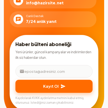
info@hazirsite.net
Canlı Destek
7/24 anlık yanıt
Haber bülteni aboneliği
Yeni ürünler, güncel kampanyalar ve indirimlerden
ilk siz haberdar olun.
Kayıt Ol
Kaydolarak KVKK aydınlatma metnini kabul etmiş
olursunuz. İstediğiniz zaman çıkabilirsiniz.