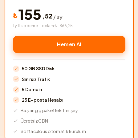
155
₺
,
52
/ ay
1 yıllık ödeme · toplam ₺1.866,25
Hemen Al
50 GB SSD Disk
Sınırsız Trafik
5 Domain
25 E-posta Hesabı
Başlangıç paketteki her şey
Ücretsiz CDN
Softaculous otomatik kurulum