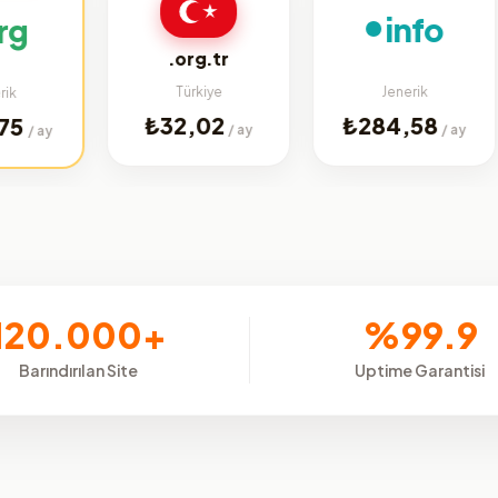
info
.org.tr
Türkiye
Jenerik
₺32,02
₺284,58
/ ay
/ ay
120.000+
%99.9
Barındırılan Site
Uptime Garantisi