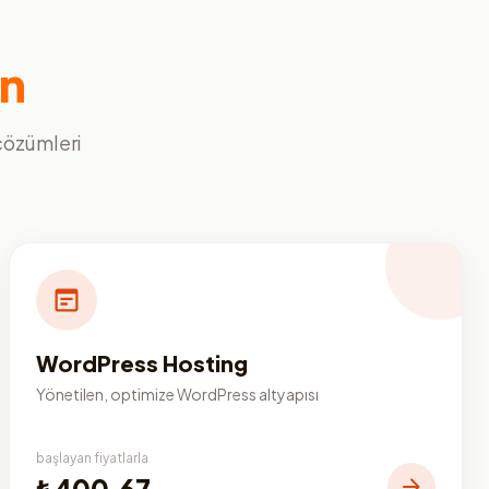
ın
 çözümleri
WordPress Hosting
Yönetilen, optimize WordPress altyapısı
başlayan fiyatlarla
₺400,67