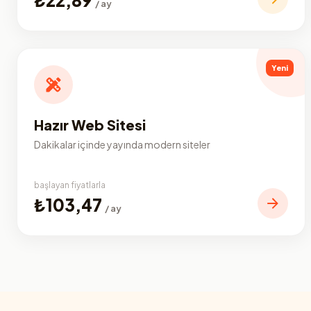
/ ay
Yeni
Hazır Web Sitesi
Dakikalar içinde yayında modern siteler
başlayan fiyatlarla
₺103,47
/ ay