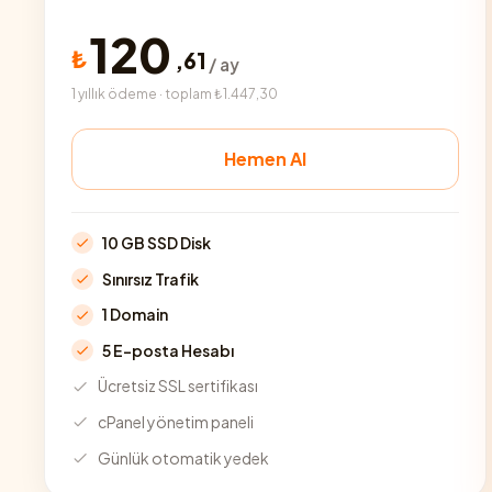
120
₺
,
61
/ ay
1 yıllık ödeme · toplam ₺1.447,30
Hemen Al
10 GB SSD Disk
Sınırsız Trafik
1 Domain
5 E-posta Hesabı
Ücretsiz SSL sertifikası
cPanel yönetim paneli
Günlük otomatik yedek