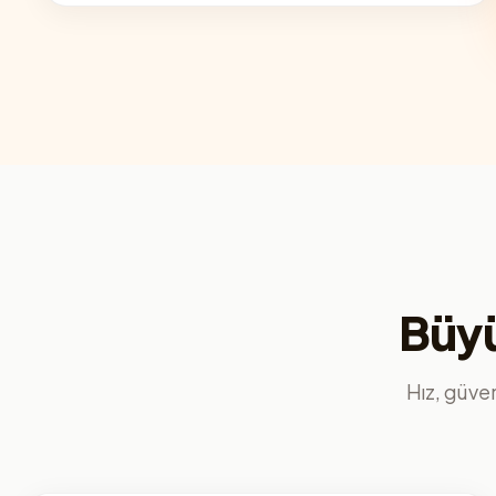
Büyü
Hız, güvenl