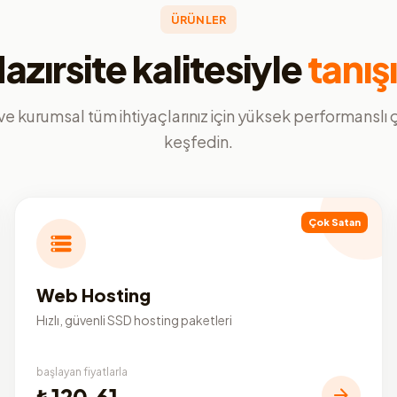
ÜRÜNLER
azırsite kalitesiyle
tanış
ve kurumsal tüm ihtiyaçlarınız için yüksek performanslı
keşfedin.
Çok Satan
Web Hosting
Hızlı, güvenli SSD hosting paketleri
başlayan fiyatlarla
₺120,61