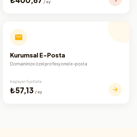
/ ay
Kurumsal E-Posta
Domaininize özel profesyonel e-posta
başlayan fiyatlarla
₺57,13
/ ay