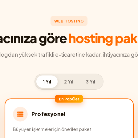
WEB HOSTING
acınıza göre
hosting pak
blogdan yüksek trafikli e-ticaretine kadar, ihtiyacınıza gö
1 Yıl
2 Yıl
3 Yıl
En Popüler
Profesyonel
Büyüyen işletmeler için önerilen paket