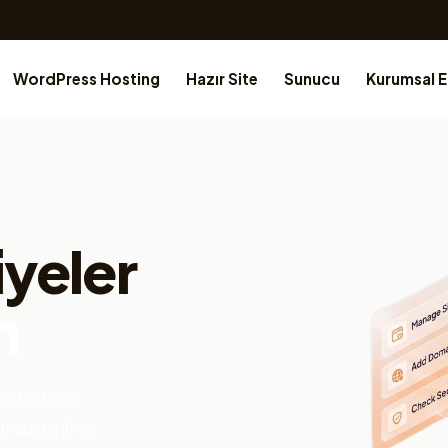
WordPress Hosting
Hazır Site
Sunucu
Kurumsal 
iyeler
n
u ve hazır
çinde online