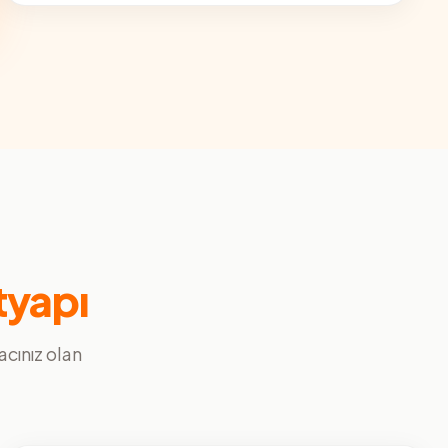
tyapı
yacınız olan