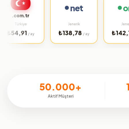
net
org
.com.tr
Türkiye
Jenerik
Jenerik
4,91
₺138,78
₺142,75
/ ay
/ ay
/ ay
50.000+
Aktif Müşteri