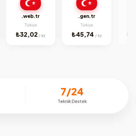
bi
.web.tr
.gen.tr
Türkiye
Türkiye
Jenerik
₺32,02
₺45,74
₺225,0
/ ay
/ ay
7/24
Teknik Destek