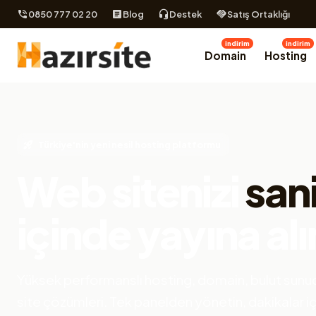
0850 777 02 20
Blog
Destek
Satış Ortaklığı
indirim
indirim
Domain
Hosting
Türkiye'nin yeni nesil hosting platformu
Web sitenizi
san
içinde yayına alı
Yüksek performanslı hosting, domain, bulut sunuc
site çözümleri. Tek panelden yönetin, dakikalar i