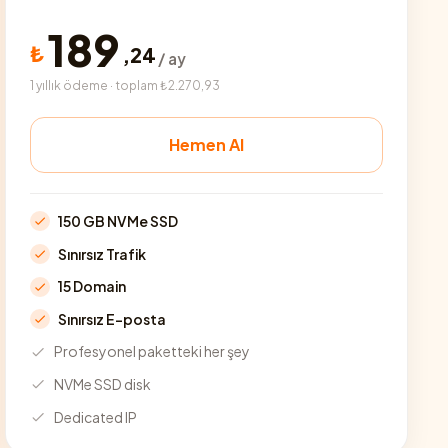
189
₺
,
24
/ ay
1 yıllık ödeme · toplam ₺2.270,93
Hemen Al
150 GB NVMe SSD
Sınırsız Trafik
15 Domain
Sınırsız E-posta
Profesyonel paketteki her şey
NVMe SSD disk
Dedicated IP