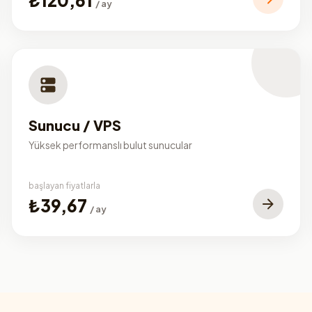
/ ay
Sunucu / VPS
Yüksek performanslı bulut sunucular
başlayan fiyatlarla
₺39,67
/ ay