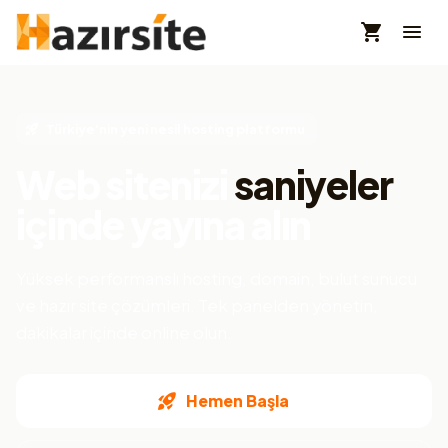
Türkiye'nin yeni nesil hosting platformu
Web sitenizi
saniyeler
içinde yayına alın
Yüksek performanslı hosting, domain, bulut sunucu
ve hazır site çözümleri. Tek panelden yönetin,
dakikalar içinde online olun.
Hemen Başla