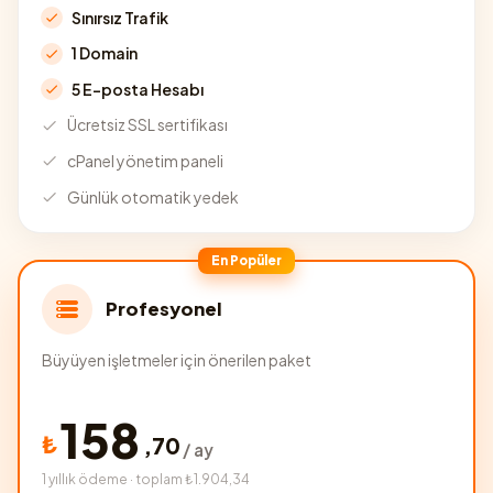
Sınırsız Trafik
1 Domain
5 E-posta Hesabı
Ücretsiz SSL sertifikası
cPanel yönetim paneli
Günlük otomatik yedek
En Popüler
Profesyonel
Büyüyen işletmeler için önerilen paket
158
₺
,
70
/ ay
1 yıllık ödeme · toplam ₺1.904,34