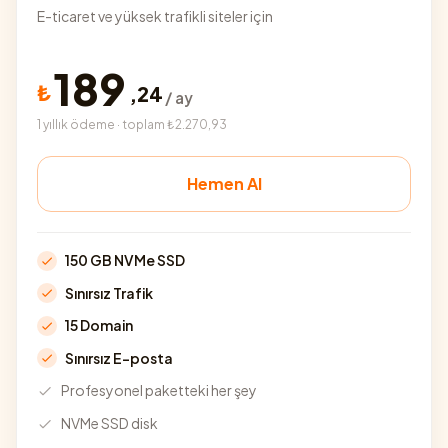
E-ticaret ve yüksek trafikli siteler için
189
₺
,
24
/ ay
1 yıllık ödeme · toplam ₺2.270,93
Hemen Al
150 GB NVMe SSD
Sınırsız Trafik
15 Domain
Sınırsız E-posta
Profesyonel paketteki her şey
NVMe SSD disk