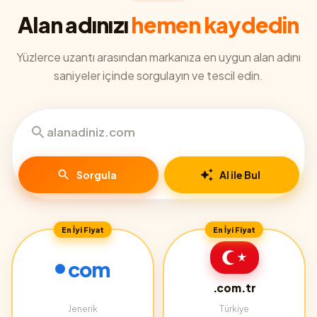
Alan adınızı
hemen kaydedin
Yüzlerce uzantı arasından markanıza en uygun alan adını
saniyeler içinde sorgulayın ve tescil edin.
Sorgula
AI ile Bul
En İyi Fiyat
En İyi Fiyat
com
.com.tr
Jenerik
Türkiye