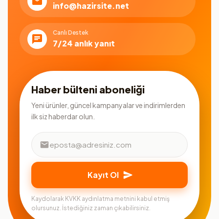
info@hazirsite.net
Canlı Destek
7/24 anlık yanıt
Haber bülteni aboneliği
Yeni ürünler, güncel kampanyalar ve indirimlerden
ilk siz haberdar olun.
Kayıt Ol
Kaydolarak KVKK aydınlatma metnini kabul etmiş
olursunuz. İstediğiniz zaman çıkabilirsiniz.