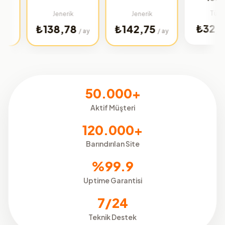
Türkiye
Jenerik
Jenerik
₺32,02
₺138,78
₺142,75
/ ay
/ ay
/ ay
50.000+
Aktif Müşteri
120.000+
Barındırılan Site
%99.9
Uptime Garantisi
7/24
Teknik Destek