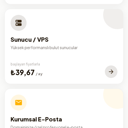
Sunucu / VPS
Yüksek performanslı bulut sunucular
başlayan fiyatlarla
₺39,67
/ ay
Kurumsal E-Posta
Domaininize özel profesyonel e-posta