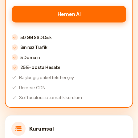
Hemen Al
50 GB SSD Disk
Sınırsız Trafik
5 Domain
25 E-posta Hesabı
Başlangıç paketteki her şey
Ücretsiz CDN
Softaculous otomatik kurulum
Kurumsal