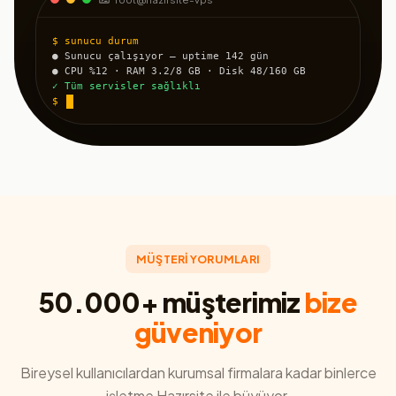
$ sunucu durum
● Sunucu çalışıyor — uptime 142 gün
● CPU %12 · RAM 3.2/8 GB · Disk 48/160 GB
✓ Tüm servisler sağlıklı
$
MÜŞTERİ YORUMLARI
50.000+ müşterimiz
bize
güveniyor
Bireysel kullanıcılardan kurumsal firmalara kadar binlerce
işletme Hazırsite ile büyüyor.