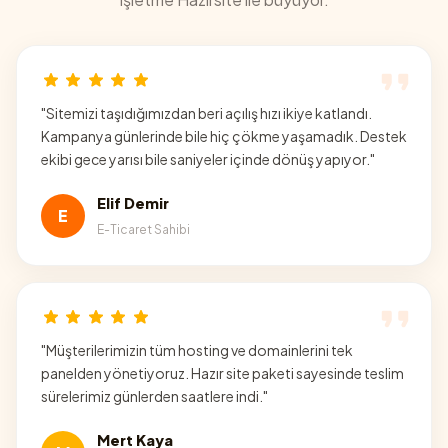
"
Sitemizi taşıdığımızdan beri açılış hızı ikiye katlandı.
Kampanya günlerinde bile hiç çökme yaşamadık. Destek
ekibi gece yarısı bile saniyeler içinde dönüş yapıyor.
"
Elif Demir
E
E-Ticaret Sahibi
"
Müşterilerimizin tüm hosting ve domainlerini tek
panelden yönetiyoruz. Hazır site paketi sayesinde teslim
sürelerimiz günlerden saatlere indi.
"
Mert Kaya