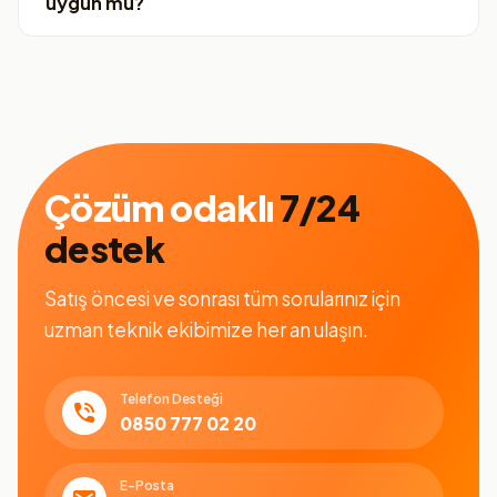
uygun mu?
Çözüm odaklı
7/24
destek
Satış öncesi ve sonrası tüm sorularınız için
uzman teknik ekibimize her an ulaşın.
Telefon Desteği
0850 777 02 20
E-Posta