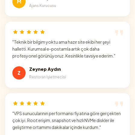
M
Ajans Kurucusu
"
Teknik bir bilgim yoktu ama hazır site ekibi her şeyi
halletti. Kurumsal e-postamla artık çok daha
profesyonel görünüyoruz. Kesinlikle tavsiye ederim.
"
Zeynep Aydın
Z
Restoran İşletmecisi
"
VPS sunucularının performansı fiyatına göre gerçekten
çok iyi. Root erişim, snapshot ve hızlı NVMe diskler ile
geliştirme ortamımı dakikalar içinde kurdum.
"