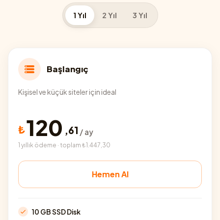
1 Yıl
2 Yıl
3 Yıl
Başlangıç
Kişisel ve küçük siteler için ideal
120
₺
,
61
/ ay
1 yıllık ödeme · toplam ₺1.447,30
Hemen Al
10 GB SSD Disk