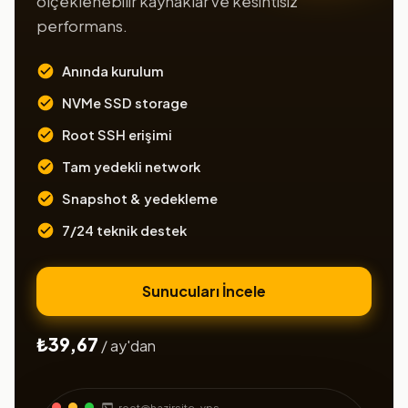
ölçeklenebilir kaynaklar ve kesintisiz
performans.
Anında kurulum
NVMe SSD storage
Root SSH erişimi
Tam yedekli network
Snapshot & yedekleme
7/24 teknik destek
Sunucuları İncele
₺39,67
/ ay'dan
root@hazirsite-vps