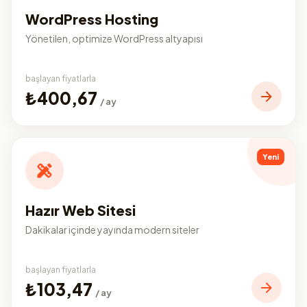
WordPress Hosting
Yönetilen, optimize WordPress altyapısı
başlayan fiyatlarla
₺400,67
/ ay
Yeni
Hazır Web Sitesi
Dakikalar içinde yayında modern siteler
başlayan fiyatlarla
₺103,47
/ ay