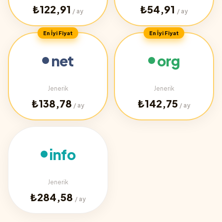
₺122,91
₺54,91
/ ay
/ ay
En İyi Fiyat
En İyi Fiyat
net
org
Jenerik
Jenerik
₺138,78
₺142,75
/ ay
/ ay
info
Jenerik
₺284,58
/ ay