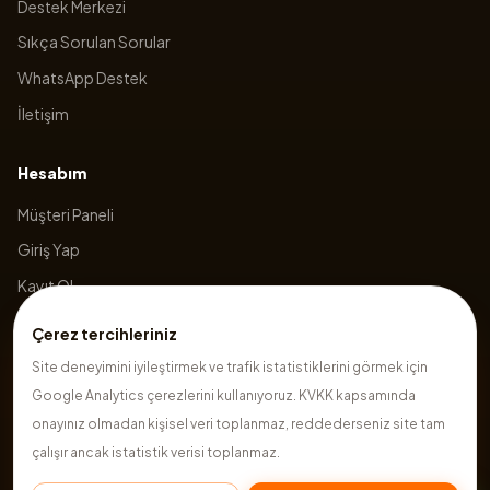
Destek Merkezi
Sıkça Sorulan Sorular
WhatsApp Destek
İletişim
Hesabım
Müşteri Paneli
Giriş Yap
Kayıt Ol
Sepetim
Çerez tercihleriniz
Site deneyimini iyileştirmek ve trafik istatistiklerini görmek için
Google Analytics çerezlerini kullanıyoruz. KVKK kapsamında
©
2026
Hazırsite
. Tüm hakları saklıdır.
onayınız olmadan kişisel veri toplanmaz, reddederseniz site tam
çalışır ancak istatistik verisi toplanmaz.