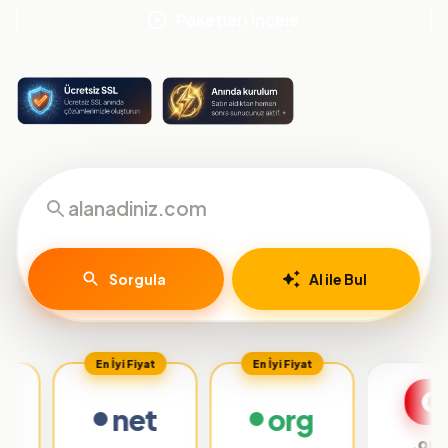
Paketleri İncele
Sorgula
AI ile Bul
En İyi Fiyat
En İyi Fiyat
net
org
.org.tr