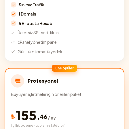
Sınırsız Trafik
1 Domain
5 E-posta Hesabı
Ücretsiz SSL sertifikası
cPanel yönetim paneli
Günlük otomatik yedek
En Popüler
Profesyonel
Büyüyen işletmeler için önerilen paket
155
₺
,
46
/ ay
1 yıllık ödeme · toplam ₺1.865,57