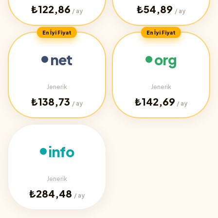
₺122,86
₺54,89
/ ay
/ ay
En İyi Fiyat
En İyi Fiyat
net
org
Jenerik
Jenerik
₺138,73
₺142,69
/ ay
/ ay
info
Jenerik
₺284,48
/ ay