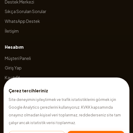
Destek Merkezi
Sıkça Sorulan Sorular
WhatsApp Destek
İletişim
Hesabım
Müşteri Paneli
Giriş Yap
Kayıt Ol
Sepetim
Çerez tercihleriniz
Site deneyimini iyileştirmek ve trafik istatistiklerini görmek için
Google Analytics çerezlerini kullanıyoruz. KVKK kapsamında
©
2026
Hazırsite
. Tüm hakları saklıdır.
onayınız olmadan kişisel veri toplanmaz, reddederseniz site tam
çalışır ancak istatistik verisi toplanmaz.