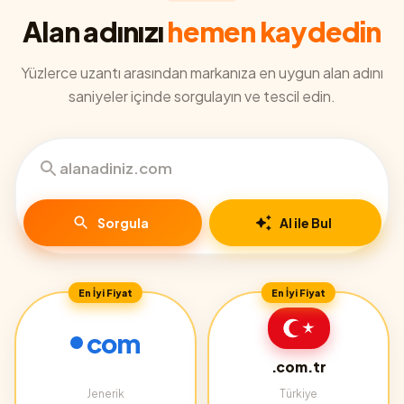
Alan adınızı
hemen kaydedin
Yüzlerce uzantı arasından markanıza en uygun alan adını
saniyeler içinde sorgulayın ve tescil edin.
Sorgula
AI ile Bul
En İyi Fiyat
En İyi Fiyat
com
.com.tr
Jenerik
Türkiye