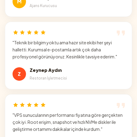
M
Ajans Kurucusu
"
Teknik bir bilgim yoktu ama hazır site ekibi her şeyi
halletti. Kurumsal e-postamla artık çok daha
profesyonel görünüyoruz. Kesinlikle tavsiye ederim.
"
Zeynep Aydın
Z
Restoran İşletmecisi
"
VPS sunucularının performansı fiyatına göre gerçekten
çok iyi. Root erişim, snapshot ve hızlı NVMe diskler ile
geliştirme ortamımı dakikalar içinde kurdum.
"