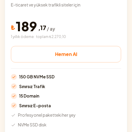
E-ticaret ve yüksek trafikli siteler için
189
₺
,
17
/ ay
1 yıllık ödeme · toplam ₺2.270,10
Hemen Al
150 GB NVMe SSD
Sınırsız Trafik
15 Domain
Sınırsız E-posta
Profesyonel paketteki her şey
NVMe SSD disk