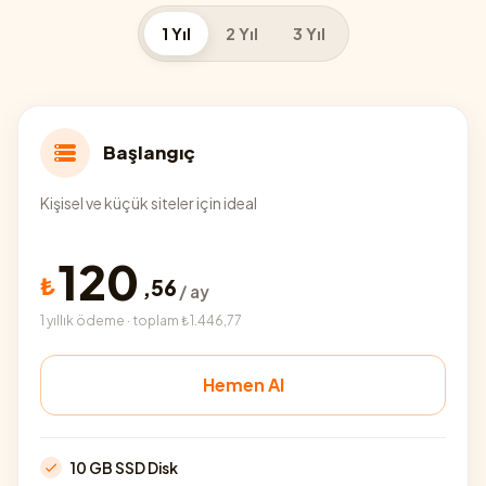
1 Yıl
2 Yıl
3 Yıl
Başlangıç
Kişisel ve küçük siteler için ideal
120
₺
,
56
/ ay
1 yıllık ödeme · toplam ₺1.446,77
Hemen Al
10 GB SSD Disk