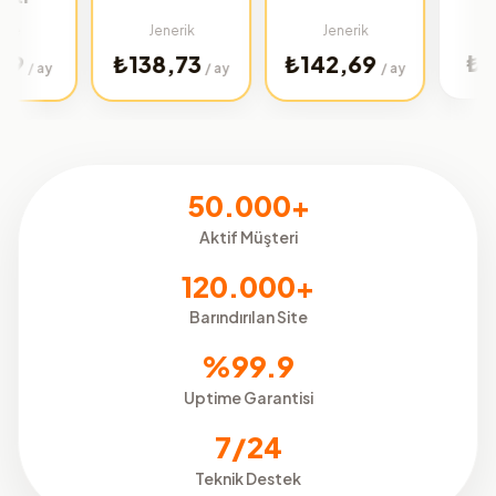
Türkiye
Jenerik
Jenerik
₺32,01
₺138,73
₺142,69
/
/ ay
/ ay
50.000+
Aktif Müşteri
120.000+
Barındırılan Site
%99.9
Uptime Garantisi
7/24
Teknik Destek