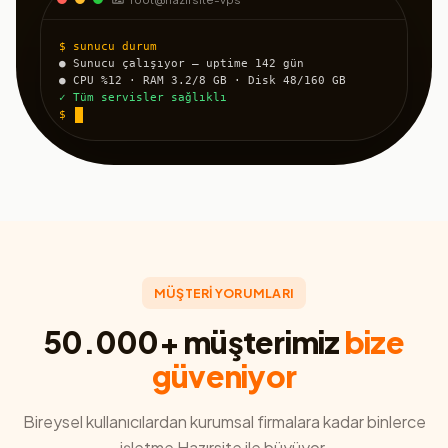
$ sunucu durum
● Sunucu çalışıyor — uptime 142 gün
● CPU %12 · RAM 3.2/8 GB · Disk 48/160 GB
✓ Tüm servisler sağlıklı
$
MÜŞTERİ YORUMLARI
50.000+ müşterimiz
bize
güveniyor
Bireysel kullanıcılardan kurumsal firmalara kadar binlerce
işletme Hazırsite ile büyüyor.