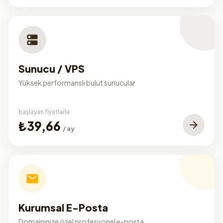
Sunucu / VPS
Yüksek performanslı bulut sunucular
başlayan fiyatlarla
₺39,66
/ ay
Kurumsal E-Posta
Domaininize özel profesyonel e-posta