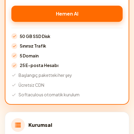
Hemen Al
50 GB SSD Disk
Sınırsız Trafik
5 Domain
25 E-posta Hesabı
Başlangıç paketteki her şey
Ücretsiz CDN
Softaculous otomatik kurulum
Kurumsal