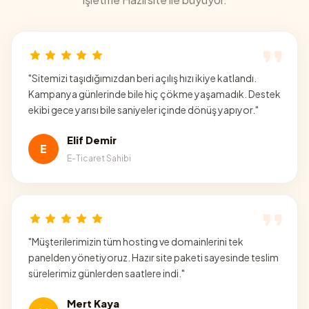
"
Sitemizi taşıdığımızdan beri açılış hızı ikiye katlandı.
Kampanya günlerinde bile hiç çökme yaşamadık. Destek
ekibi gece yarısı bile saniyeler içinde dönüş yapıyor.
"
Elif Demir
E
E-Ticaret Sahibi
"
Müşterilerimizin tüm hosting ve domainlerini tek
panelden yönetiyoruz. Hazır site paketi sayesinde teslim
sürelerimiz günlerden saatlere indi.
"
Mert Kaya