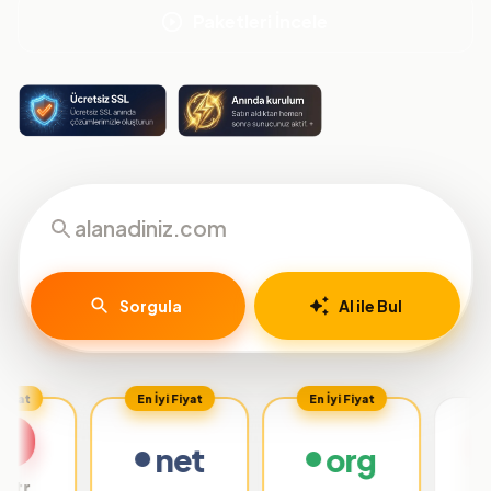
Paketleri İncele
Sorgula
AI ile Bul
En İyi Fiyat
En İyi Fiyat
net
org
.org.tr