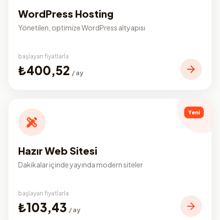
WordPress Hosting
Yönetilen, optimize WordPress altyapısı
başlayan fiyatlarla
₺400,52
/ ay
Yeni
Hazır Web Sitesi
Dakikalar içinde yayında modern siteler
başlayan fiyatlarla
₺103,43
/ ay