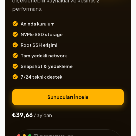
ölçeklenebilir kaynaklar ve kesintisiz
performans.
Anında kurulum
NVMe SSD storage
Root SSH erişimi
Tam yedekli network
Snapshot & yedekleme
7/24 teknik destek
Sunucuları İncele
₺39,66
/ ay'dan
root@hazirsite-vps