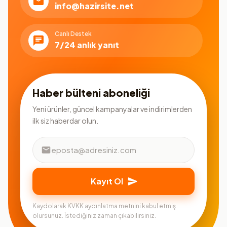
info@hazirsite.net
Canlı Destek
7/24 anlık yanıt
Haber bülteni aboneliği
Yeni ürünler, güncel kampanyalar ve indirimlerden
ilk siz haberdar olun.
Kayıt Ol
Kaydolarak KVKK aydınlatma metnini kabul etmiş
olursunuz. İstediğiniz zaman çıkabilirsiniz.