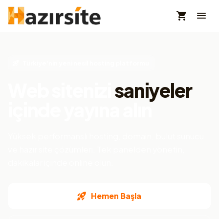
Türkiye'nin yeni nesil hosting platformu
Web sitenizi
saniyeler
içinde yayına alın
Yüksek performanslı hosting, domain, bulut sunucu
ve hazır site çözümleri. Tek panelden yönetin,
dakikalar içinde online olun.
Hemen Başla