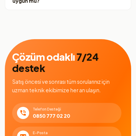
uygun mu?
Çözüm odaklı
7/24
destek
Satış öncesi ve sonrası tüm sorularınız için
uzman teknik ekibimize her an ulaşın.
Telefon Desteği
0850 777 02 20
E-Posta