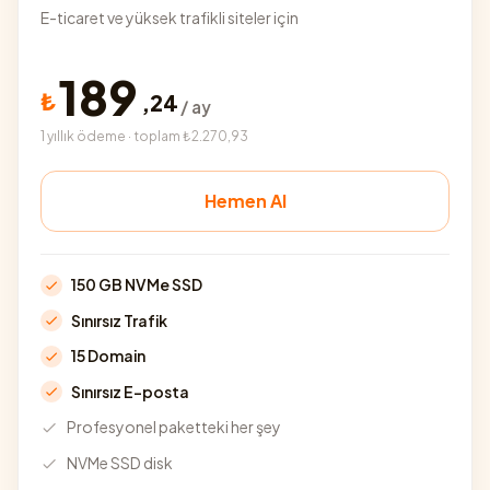
E-ticaret ve yüksek trafikli siteler için
189
₺
,
24
/ ay
1 yıllık ödeme · toplam ₺2.270,93
Hemen Al
150 GB NVMe SSD
Sınırsız Trafik
15 Domain
Sınırsız E-posta
Profesyonel paketteki her şey
NVMe SSD disk