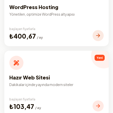
WordPress Hosting
Yönetilen, optimize WordPress altyapısı
başlayan fiyatlarla
₺400,67
/ ay
Yeni
Hazır Web Sitesi
Dakikalar içinde yayında modern siteler
başlayan fiyatlarla
₺103,47
/ ay