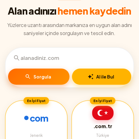
Alan adınızı
hemen kaydedin
Yüzlerce uzantı arasından markanıza en uygun alan adını
saniyeler içinde sorgulayın ve tescil edin.
Sorgula
AI ile Bul
En İyi Fiyat
En İyi Fiyat
com
.com.tr
Jenerik
Türkiye