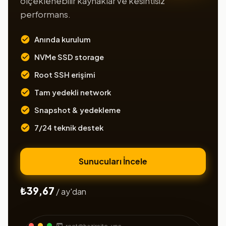
ölçeklenebilir kaynaklar ve kesintisiz
performans.
Anında kurulum
NVMe SSD storage
Root SSH erişimi
Tam yedekli network
Snapshot & yedekleme
7/24 teknik destek
Sunucuları İncele
₺39,67
/ ay'dan
root@hazirsite-vps