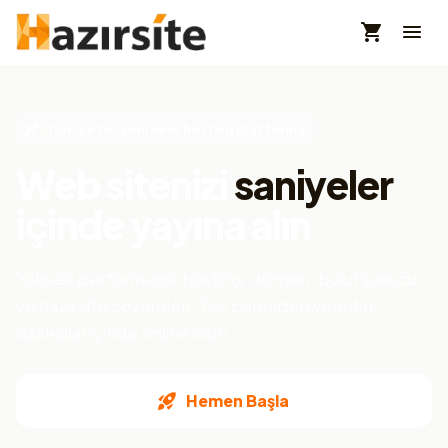
Türkiye'nin yeni nesil hosting platformu
Web sitenizi
saniyeler
içinde yayına alın
Yüksek performanslı hosting, domain, bulut sunucu
ve hazır site çözümleri. Tek panelden yönetin,
dakikalar içinde online olun.
Hemen Başla