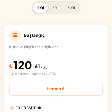
1 Yıl
2 Yıl
3 Yıl
Başlangıç
Kişisel ve küçük siteler için ideal
120
₺
,
61
/ ay
1 yıllık ödeme · toplam ₺1.447,30
Hemen Al
10 GB SSD Disk