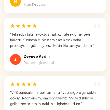
M
Ajans Kurucusu
"
Teknik bir bilgim yoktu ama hazır site ekibi her şeyi
halletti. Kurumsal e-postamla artık çok daha
profesyonel görünüyoruz. Kesinlikle tavsiye ederim.
"
Zeynep Aydın
Z
Restoran İşletmecisi
"
VPS sunucularının performansı fiyatına göre gerçekten
çok iyi. Root erişim, snapshot ve hızlı NVMe diskler ile
geliştirme ortamımı dakikalar içinde kurdum.
"