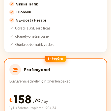
Sınırsız Trafik
1 Domain
5 E-posta Hesabı
Ücretsiz SSL sertifikası
cPanel yönetim paneli
Günlük otomatik yedek
En Popüler
Profesyonel
Büyüyen işletmeler için önerilen paket
158
₺
,
70
/ ay
1 yıllık ödeme · toplam ₺1.904,34