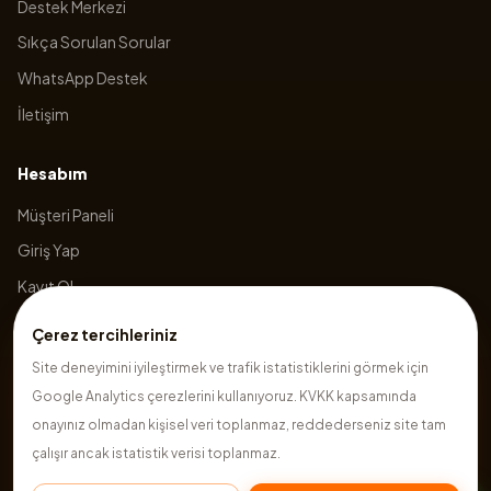
Destek Merkezi
Sıkça Sorulan Sorular
WhatsApp Destek
İletişim
Hesabım
Müşteri Paneli
Giriş Yap
Kayıt Ol
Sepetim
Çerez tercihleriniz
Site deneyimini iyileştirmek ve trafik istatistiklerini görmek için
Google Analytics çerezlerini kullanıyoruz. KVKK kapsamında
©
2026
Hazırsite
. Tüm hakları saklıdır.
onayınız olmadan kişisel veri toplanmaz, reddederseniz site tam
çalışır ancak istatistik verisi toplanmaz.