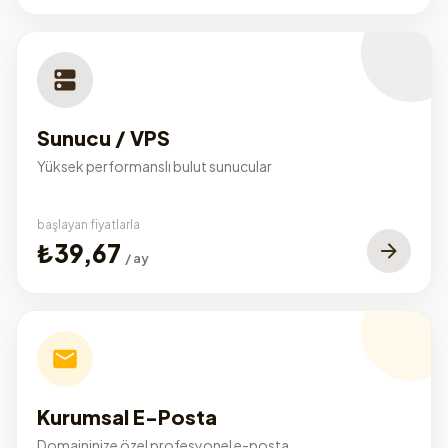
Sunucu / VPS
Yüksek performanslı bulut sunucular
başlayan fiyatlarla
₺39,67
/ ay
Kurumsal E-Posta
Domaininize özel profesyonel e-posta