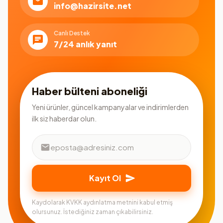
info@hazirsite.net
Canlı Destek
7/24 anlık yanıt
Haber bülteni aboneliği
Yeni ürünler, güncel kampanyalar ve indirimlerden
ilk siz haberdar olun.
Kayıt Ol
Kaydolarak KVKK aydınlatma metnini kabul etmiş
olursunuz. İstediğiniz zaman çıkabilirsiniz.