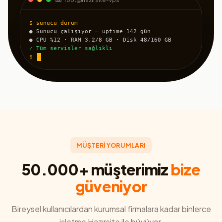
$ sunucu durum
● Sunucu çalışıyor — uptime 142 gün
● CPU %12 · RAM 3.2/8 GB · Disk 48/160 GB
✓ Tüm servisler sağlıklı
$
MÜŞTERİ YORUMLARI
50.000+ müşterimiz
bize
güveniyor
Bireysel kullanıcılardan kurumsal firmalara kadar binlerce
işletme Hazırsite ile büyüyor.