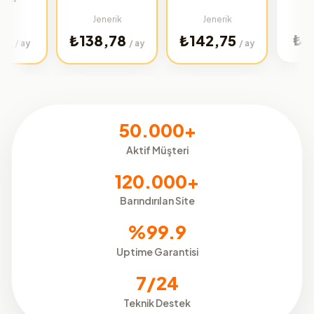
Türkiye
Jenerik
Jenerik
₺32,02
₺138,78
₺142,75
/
/ ay
/ ay
50.000+
Aktif Müşteri
120.000+
Barındırılan Site
%99.9
Uptime Garantisi
7/24
Teknik Destek