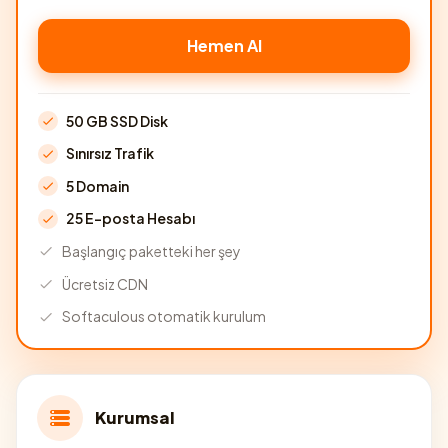
Hemen Al
50 GB SSD Disk
Sınırsız Trafik
5 Domain
25 E-posta Hesabı
Başlangıç paketteki her şey
Ücretsiz CDN
Softaculous otomatik kurulum
Kurumsal