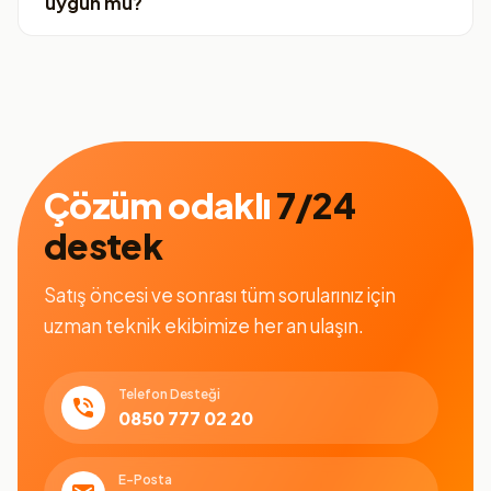
uygun mu?
Çözüm odaklı
7/24
destek
Satış öncesi ve sonrası tüm sorularınız için
uzman teknik ekibimize her an ulaşın.
Telefon Desteği
0850 777 02 20
E-Posta