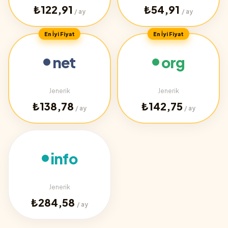
₺122,91
₺54,91
/ ay
/ ay
En İyi Fiyat
En İyi Fiyat
net
org
Jenerik
Jenerik
₺138,78
₺142,75
/ ay
/ ay
info
Jenerik
₺284,58
/ ay