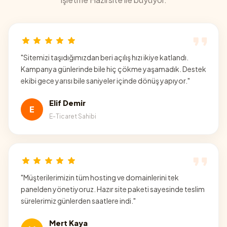
"
Sitemizi taşıdığımızdan beri açılış hızı ikiye katlandı.
Kampanya günlerinde bile hiç çökme yaşamadık. Destek
ekibi gece yarısı bile saniyeler içinde dönüş yapıyor.
"
Elif Demir
E
E-Ticaret Sahibi
"
Müşterilerimizin tüm hosting ve domainlerini tek
panelden yönetiyoruz. Hazır site paketi sayesinde teslim
sürelerimiz günlerden saatlere indi.
"
Mert Kaya