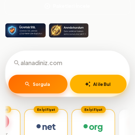
Paketleri İncele
Sorgula
AI ile Bul
En İyi Fiyat
En İyi Fiyat
net
org
.org.tr