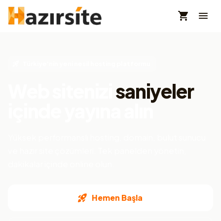
Türkiye'nin yeni nesil hosting platformu
Web sitenizi
saniyeler
içinde yayına alın
Yüksek performanslı hosting, domain, bulut sunucu
ve hazır site çözümleri. Tek panelden yönetin,
dakikalar içinde online olun.
Hemen Başla