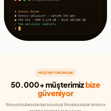
$ sunucu durum
● Sunucu çalışıyor — uptime 142 gün
● CPU %12 · RAM 3.2/8 GB · Disk 48/160 GB
✓ Tüm servisler sağlıklı
$
MÜŞTERİ YORUMLARI
50.000+ müşterimiz
bize
güveniyor
Bireysel kullanıcılardan kurumsal firmalara kadar binlerce
işletme Hazırsite ile büyüyor.