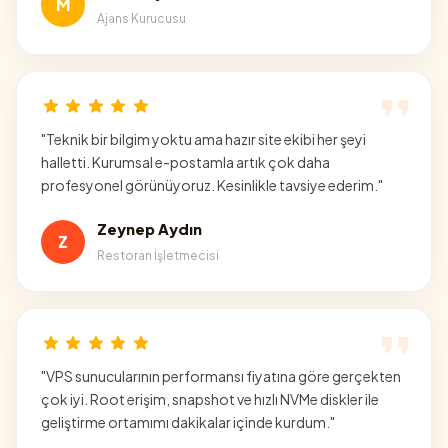
M
Ajans Kurucusu
"
Teknik bir bilgim yoktu ama hazır site ekibi her şeyi
halletti. Kurumsal e-postamla artık çok daha
profesyonel görünüyoruz. Kesinlikle tavsiye ederim.
"
Zeynep Aydın
Z
Restoran İşletmecisi
"
VPS sunucularının performansı fiyatına göre gerçekten
çok iyi. Root erişim, snapshot ve hızlı NVMe diskler ile
geliştirme ortamımı dakikalar içinde kurdum.
"