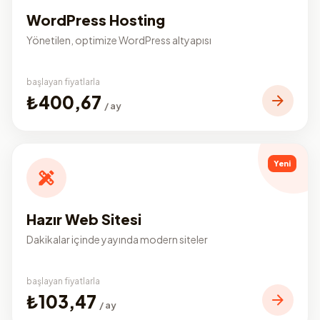
WordPress Hosting
Yönetilen, optimize WordPress altyapısı
başlayan fiyatlarla
₺400,67
/ ay
Yeni
Hazır Web Sitesi
Dakikalar içinde yayında modern siteler
başlayan fiyatlarla
₺103,47
/ ay