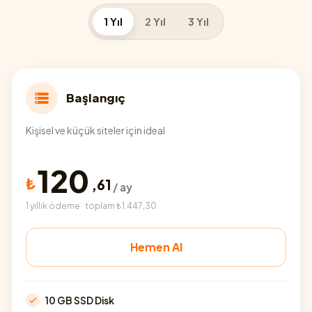
1 Yıl
2 Yıl
3 Yıl
Başlangıç
Kişisel ve küçük siteler için ideal
120
₺
,
61
/ ay
1 yıllık ödeme · toplam ₺1.447,30
Hemen Al
10 GB SSD Disk