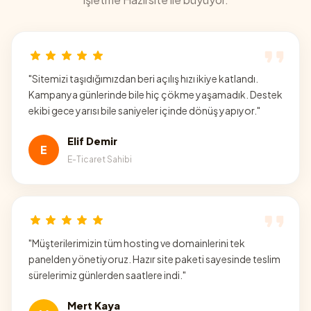
"
Sitemizi taşıdığımızdan beri açılış hızı ikiye katlandı.
Kampanya günlerinde bile hiç çökme yaşamadık. Destek
ekibi gece yarısı bile saniyeler içinde dönüş yapıyor.
"
Elif Demir
E
E-Ticaret Sahibi
"
Müşterilerimizin tüm hosting ve domainlerini tek
panelden yönetiyoruz. Hazır site paketi sayesinde teslim
sürelerimiz günlerden saatlere indi.
"
Mert Kaya