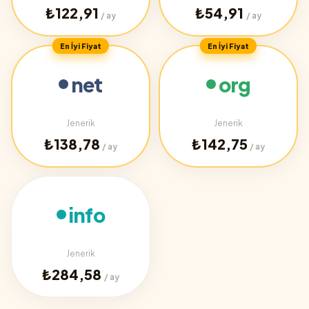
₺122,91
₺54,91
/ ay
/ ay
En İyi Fiyat
En İyi Fiyat
net
org
Jenerik
Jenerik
₺138,78
₺142,75
/ ay
/ ay
info
Jenerik
₺284,58
/ ay