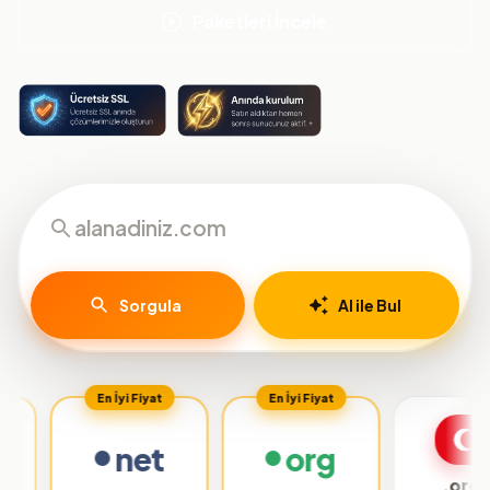
Paketleri İncele
Sorgula
AI ile Bul
En İyi Fiyat
En İyi Fiyat
net
org
.org.tr