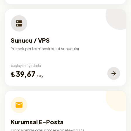
Sunucu / VPS
Yüksek performanslı bulut sunucular
başlayan fiyatlarla
₺39,67
/ ay
Kurumsal E-Posta
Domaininize özel profesyonel e-posta