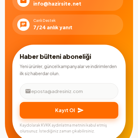
info@hazirsite.net
Canlı Destek
7/24 anlık yanıt
Haber bülteni aboneliği
Yeni ürünler, güncel kampanyalar ve indirimlerden
ilk siz haberdar olun.
Kayıt Ol
Kaydolarak KVKK aydınlatma metnini kabul etmiş
olursunuz. İstediğiniz zaman çıkabilirsiniz.