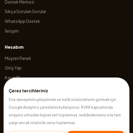
Destek Merkezi
Sıkça Sorulan Sorular
WhatsApp Destek
İletişim
Hesabım
Müşteri Paneli
Giriş Yap
Kayıt Ol
Sepetim
Çerez tercihleriniz
Site deneyimini iyileştirmek ve trafik istatistiklerini görmek için
Google Analytics çerezlerini kullanıyoruz. KVKK kapsamında
©
2026
Hazırsite
. Tüm hakları saklıdır.
onayınız olmadan kişisel veri toplanmaz, reddederseniz site tam
çalışır ancak istatistik verisi toplanmaz.