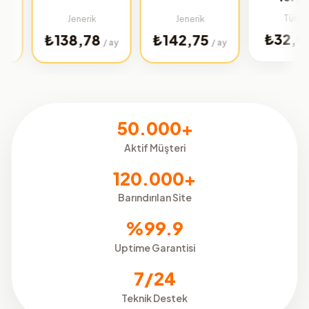
Türkiye
Jenerik
Jenerik
₺32,02
₺138,78
₺142,75
/ ay
/ ay
/ ay
50.000+
Aktif Müşteri
120.000+
Barındırılan Site
%99.9
Uptime Garantisi
7/24
Teknik Destek