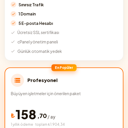
Sınırsız Trafik
1 Domain
5 E-posta Hesabı
Ücretsiz SSL sertifikası
cPanel yönetim paneli
Günlük otomatik yedek
En Popüler
Profesyonel
Büyüyen işletmeler için önerilen paket
158
₺
,
70
/ ay
1 yıllık ödeme · toplam ₺1.904,34