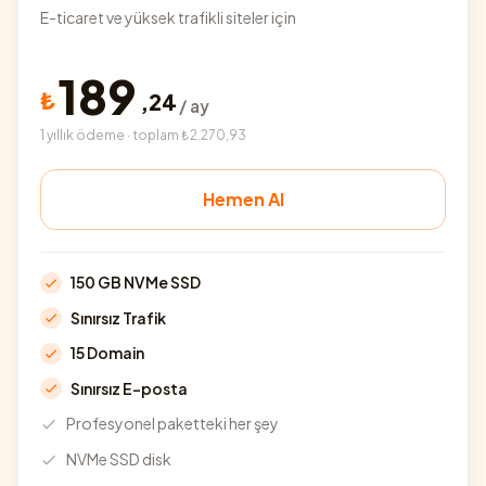
E-ticaret ve yüksek trafikli siteler için
189
₺
,
24
/ ay
1 yıllık ödeme · toplam ₺2.270,93
Hemen Al
150 GB NVMe SSD
Sınırsız Trafik
15 Domain
Sınırsız E-posta
Profesyonel paketteki her şey
NVMe SSD disk