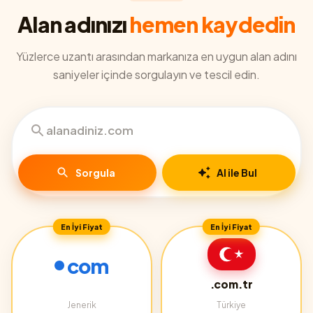
Alan adınızı
hemen kaydedin
Yüzlerce uzantı arasından markanıza en uygun alan adını
saniyeler içinde sorgulayın ve tescil edin.
Sorgula
AI ile Bul
En İyi Fiyat
En İyi Fiyat
com
.com.tr
Jenerik
Türkiye