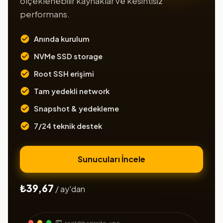
ölçeklenebilir kaynaklar ve kesintisiz
performans.
Anında kurulum
NVMe SSD storage
Root SSH erişimi
Tam yedekli network
Snapshot & yedekleme
7/24 teknik destek
Sunucuları İncele
₺39,67
/ ay'dan
root@hazirsite-vps