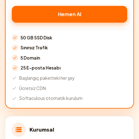
Hemen Al
50 GB SSD Disk
Sınırsız Trafik
5 Domain
25 E-posta Hesabı
Başlangıç paketteki her şey
Ücretsiz CDN
Softaculous otomatik kurulum
Kurumsal