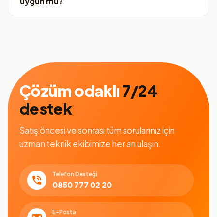
uygun mu?
Çözüm odaklı
7/24
destek
Satış öncesi ve sonrası tüm sorularınız için
uzman teknik ekibimize her an ulaşın.
Telefon Desteği
0850 777 02 20
E-Posta